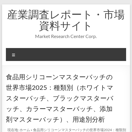
コ
産業調査レポート・市場
ン
テ
資料サイト
ン
ツ
Market Research Center Corp.
へ
ス
キ
メ
ッ
プ
ニ
ュ
ー
食品用シリコーンマスターバッチの
世界市場2025：種類別（ホワイトマ
スターバッチ、ブラックマスターバ
ッチ、カラーマスターバッチ、添加
剤マスターバッチ）、用途別分析
現在地:
ホーム
»
食品用シリコーンマスターバッチの世界市場2024：種類別