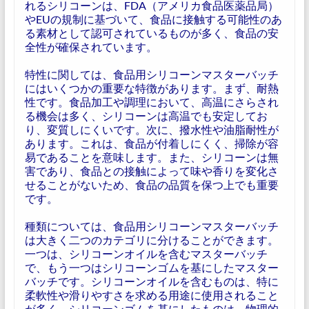
れるシリコーンは、FDA（アメリカ食品医薬品局）
やEUの規制に基づいて、食品に接触する可能性のあ
る素材として認可されているものが多く、食品の安
全性が確保されています。
特性に関しては、食品用シリコーンマスターバッチ
にはいくつかの重要な特徴があります。まず、耐熱
性です。食品加工や調理において、高温にさらされ
る機会は多く、シリコーンは高温でも安定してお
り、変質しにくいです。次に、撥水性や油脂耐性が
あります。これは、食品が付着しにくく、掃除が容
易であることを意味します。また、シリコーンは無
害であり、食品との接触によって味や香りを変化さ
せることがないため、食品の品質を保つ上でも重要
です。
種類については、食品用シリコーンマスターバッチ
は大きく二つのカテゴリに分けることができます。
一つは、シリコーンオイルを含むマスターバッチ
で、もう一つはシリコーンゴムを基にしたマスター
バッチです。シリコーンオイルを含むものは、特に
柔軟性や滑りやすさを求める用途に使用されること
が多く、シリコーンゴムを基にしたものは、物理的