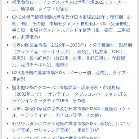
標準負荷ローディングスパウトの世界市場2025：メーカー
別、地域別、タイプ・用途別
CNC外径円筒研削盤の世界及び日本市場2026年：種類別（6
軸、4軸、その他、市場セグメント 自動化レベル（完全自動、
半自動、市場セグメント スピンドル構造（単一砥石、二重砥
石、多重砥石）
世界の医薬品市場（2026年～2033年）：分子種類別、製品別
（ブランド品、ジェネリック）、種類別（処方薬、OTC）、
疾患別、投与経路別（経口用、外用、非経口用）、年齢層
別、流通チャネル別、地域別
B2B洗浄機の世界市場2025：メーカー別、地域別、タイプ・
用途別
堅牢型UPSのグローバル市場展望・詳細分析・市場規模
（2032年まで）：オンライン・ダブルコンバージョンUPS、
ラインインタラクティブUPS、その他
ホテル客室用家電の世界及び日本市場2026年：種類別（ケト
ル、ヘアドライヤー、アイロン設備、その他）
セリウムタングステン電極の世界市場2025：種類別（バニシ
ング電極、ポリッシング電極）、用途別分析
ディンプルプラスティ治療の世界市場2026年