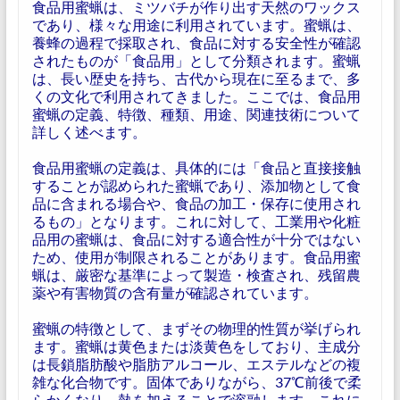
食品用蜜蝋は、ミツバチが作り出す天然のワックス
であり、様々な用途に利用されています。蜜蝋は、
養蜂の過程で採取され、食品に対する安全性が確認
されたものが「食品用」として分類されます。蜜蝋
は、長い歴史を持ち、古代から現在に至るまで、多
くの文化で利用されてきました。ここでは、食品用
蜜蝋の定義、特徴、種類、用途、関連技術について
詳しく述べます。
食品用蜜蝋の定義は、具体的には「食品と直接接触
することが認められた蜜蝋であり、添加物として食
品に含まれる場合や、食品の加工・保存に使用され
るもの」となります。これに対して、工業用や化粧
品用の蜜蝋は、食品に対する適合性が十分ではない
ため、使用が制限されることがあります。食品用蜜
蝋は、厳密な基準によって製造・検査され、残留農
薬や有害物質の含有量が確認されています。
蜜蝋の特徴として、まずその物理的性質が挙げられ
ます。蜜蝋は黄色または淡黄色をしており、主成分
は長鎖脂肪酸や脂肪アルコール、エステルなどの複
雑な化合物です。固体でありながら、37℃前後で柔
らかくなり、熱を加えることで溶融します。これに