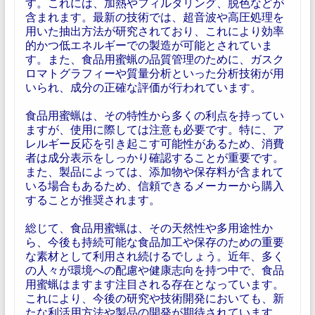
す。これには、加熱やフィルタリング、脱色などが
含まれます。最新の技術では、超音波や高圧処理を
用いた抽出方法が研究されており、これにより効率
的かつ低エネルギーでの製造が可能とされていま
す。また、食品用蜜蝋の品質管理のために、ガスク
ロマトグラフィーや質量分析といった分析技術が用
いられ、成分の正確な評価が行われています。
食品用蜜蝋は、その特性から多くの利点を持ってい
ますが、使用に際しては注意も必要です。特に、ア
レルギー反応を引き起こす可能性があるため、消費
者は成分表示をしっかり確認することが重要です。
また、製品によっては、添加物や保存料が含まれて
いる場合もあるため、信頼できるメーカーから購入
することが推奨されます。
総じて、食品用蜜蝋は、その天然性や多用途性か
ら、今後も持続可能な食品加工や保存のための重要
な素材として利用され続けるでしょう。近年、多く
の人々が環境への配慮や健康志向を持つ中で、食品
用蜜蝋はますます注目される存在となっています。
これにより、今後の研究や技術開発においても、新
たな利活用方法や製品の開発が期待されています。