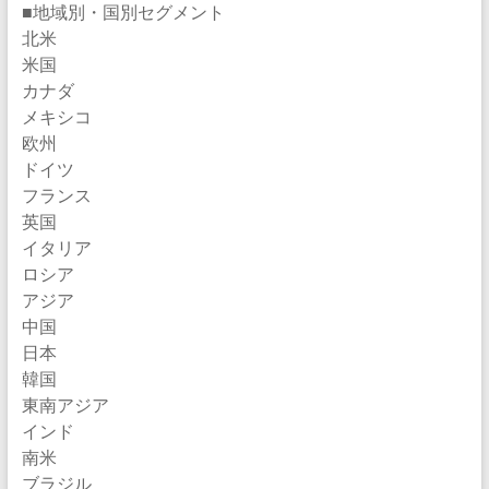
■地域別・国別セグメント
北米
米国
カナダ
メキシコ
欧州
ドイツ
フランス
英国
イタリア
ロシア
アジア
中国
日本
韓国
東南アジア
インド
南米
ブラジル