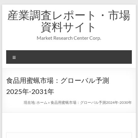
コ
産業調査レポート・市場
ン
テ
資料サイト
ン
ツ
Market Research Center Corp.
へ
ス
キ
メ
ッ
プ
ニ
ュ
ー
食品用蜜蝋市場：グローバル予測
2025年-2031年
現在地:
ホーム
»
食品用蜜蝋市場：グローバル予測2024年-2030年