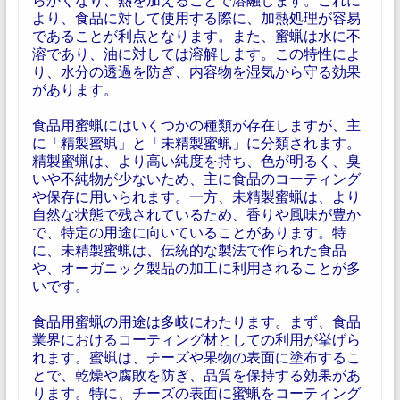
より、食品に対して使用する際に、加熱処理が容易
であることが利点となります。また、蜜蝋は水に不
溶であり、油に対しては溶解します。この特性によ
り、水分の透過を防ぎ、内容物を湿気から守る効果
があります。
食品用蜜蝋にはいくつかの種類が存在しますが、主
に「精製蜜蝋」と「未精製蜜蝋」に分類されます。
精製蜜蝋は、より高い純度を持ち、色が明るく、臭
いや不純物が少ないため、主に食品のコーティング
や保存に用いられます。一方、未精製蜜蝋は、より
自然な状態で残されているため、香りや風味が豊か
で、特定の用途に向いていることがあります。特
に、未精製蜜蝋は、伝統的な製法で作られた食品
や、オーガニック製品の加工に利用されることが多
いです。
食品用蜜蝋の用途は多岐にわたります。まず、食品
業界におけるコーティング材としての利用が挙げら
れます。蜜蝋は、チーズや果物の表面に塗布するこ
とで、乾燥や腐敗を防ぎ、品質を保持する効果があ
ります。特に、チーズの表面に蜜蝋をコーティング