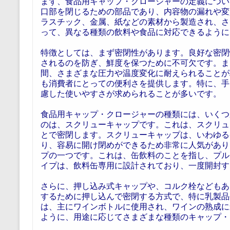
まず、食品用キャップ・クロージャーの定義につい
口部を閉じるための部品であり、内容物の漏れや変
ラスチック、金属、紙などの素材から製造され、さ
って、異なる種類の飲料や食品に対応できるように
特徴としては、まず密閉性があります。良好な密閉
されるのを防ぎ、鮮度を保つために不可欠です。ま
間、さまざまな圧力や温度変化に耐えられることが
も消費者にとっての便利さを提供します。特に、手
慮した使いやすさが求められることが多いです。
食品用キャップ・クロージャーの種類には、いくつ
のは、スクリューキャップです。これは、スクリュ
とで密閉します。スクリューキャップは、いわゆる
り、容易に開け閉めができるため非常に人気があり
プの一つです。これは、缶飲料のことを指し、プル
イプは、飲料缶専用に設計されており、一度開封す
さらに、押し込み式キャップや、コルク栓などもあ
するために押し込んで密閉する方式で、特に乳製品
は、主にワインボトルに使用され、ワインの熟成に
ように、用途に応じてさまざまな種類のキャップ・