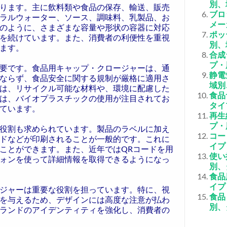
別、
ります。主に飲料類や食品の保存、輸送、販売
ブロ
ラルウォーター、ソース、調味料、乳製品、お
メー
のように、さまざまな容量や形状の容器に対応
ポッ
を続けています。また、消費者の利便性を重視
別、
ます。
合成
プ・
要です。食品用キャップ・クロージャーは、通
静電
ならず、食品安全に関する規制が厳格に適用さ
域別
は、リサイクル可能な材料や、環境に配慮した
食品
は、バイオプラスチックの使用が注目されてお
タイ
ています。
再生
プ・
役割も求められています。製品のラベルに加え
コー
ドなどが印刷されることが一般的です。これに
イプ
ことができます。また、近年ではQRコードを用
使い
ォンを使って詳細情報を取得できるようになっ
別、
食品
イプ
ジャーは重要な役割を担っています。特に、視
食品
を与えるため、デザインには高度な注意が払わ
別、
ランドのアイデンティティを強化し、消費者の