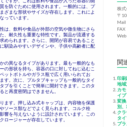
てですが、これは飲料や食品が入った容器の開
質を防ぐために使用されます。一般的には、プ
株式
まざまな形状やサイズが存在します。これによ
〒10
なっています。
Mail
性は、飲料や食品が外部の空気や微生物にさら
FAX
た、耐久性も重要な特性です。製品が流通する
We
求められます。さらに、開閉が容易であること
に馴染みやすいデザインや、子供や高齢者に配
関
かの異なるタイプがあります。最も一般的なも
ーの形状を持ち、容器の口に対してねじ込むこ
ペットボトルやガラス瓶で広く用いられてお
印刷
ます。次に、プルタブキャップも一般的なタイ
地域
タブを引くことで簡単に開封できます。このタ
カモ
ると再度密閉はできません。
イプ
変換
ります。押し込み式キャップは、内容物を保護
別、
やソース類などでよく見られます。コルク栓
クラ
影響を与えないように設計されています。この
タイ
クロージャーが存在しています。
プラ