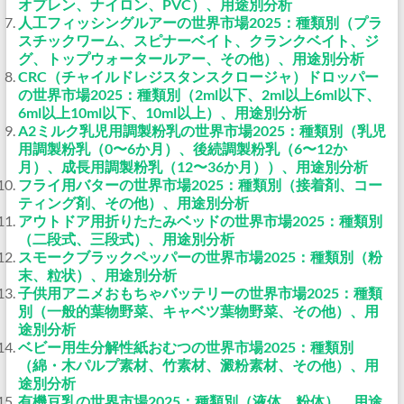
オプレン、ナイロン、PVC）、用途別分析
人工フィッシングルアーの世界市場2025：種類別（プラ
スチックワーム、スピナーベイト、クランクベイト、ジ
グ、トップウォータールアー、その他）、用途別分析
CRC（チャイルドレジスタンスクロージャ）ドロッパー
の世界市場2025：種類別（2ml以下、2ml以上6ml以下、
6ml以上10ml以下、10ml以上）、用途別分析
A2ミルク乳児用調製粉乳の世界市場2025：種類別（乳児
用調製粉乳（0〜6か月）、後続調製粉乳（6〜12か
月）、成長用調製粉乳（12〜36か月））、用途別分析
フライ用バターの世界市場2025：種類別（接着剤、コー
ティング剤、その他）、用途別分析
アウトドア用折りたたみベッドの世界市場2025：種類別
（二段式、三段式）、用途別分析
スモークブラックペッパーの世界市場2025：種類別（粉
末、粒状）、用途別分析
子供用アニメおもちゃバッテリーの世界市場2025：種類
別（一般的葉物野菜、キャベツ葉物野菜、その他）、用
途別分析
ベビー用生分解性紙おむつの世界市場2025：種類別
（綿・木パルプ素材、竹素材、澱粉素材、その他）、用
途別分析
有機豆乳の世界市場2025：種類別（液体、粉体）、用途