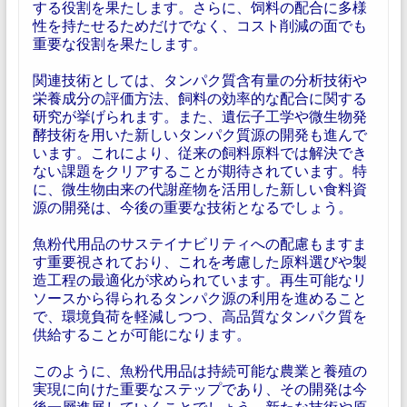
する役割を果たします。さらに、饲料の配合に多様
性を持たせるためだけでなく、コスト削減の面でも
重要な役割を果たします。
関連技術としては、タンパク質含有量の分析技術や
栄養成分の評価方法、飼料の効率的な配合に関する
研究が挙げられます。また、遺伝子工学や微生物発
酵技術を用いた新しいタンパク質源の開発も進んで
います。これにより、従来の飼料原料では解決でき
ない課題をクリアすることが期待されています。特
に、微生物由来の代謝産物を活用した新しい食料資
源の開発は、今後の重要な技術となるでしょう。
魚粉代用品のサステイナビリティへの配慮もますま
す重要視されており、これを考慮した原料選びや製
造工程の最適化が求められています。再生可能なリ
ソースから得られるタンパク源の利用を進めること
で、環境負荷を軽減しつつ、高品質なタンパク質を
供給することが可能になります。
このように、魚粉代用品は持続可能な農業と養殖の
実現に向けた重要なステップであり、その開発は今
後一層進展していくことでしょう。新たな技術や原