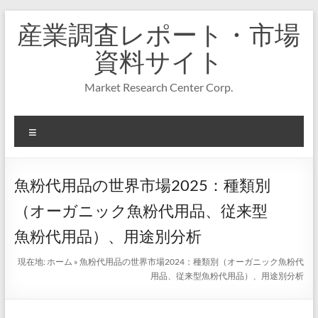
コ
産業調査レポート・市場
ン
テ
資料サイト
ン
ツ
Market Research Center Corp.
へ
ス
キ
メ
ッ
プ
ニ
ュ
ー
魚粉代用品の世界市場2025：種類別
（オーガニック魚粉代用品、従来型
魚粉代用品）、用途別分析
現在地:
ホーム
»
魚粉代用品の世界市場2024：種類別（オーガニック魚粉代
用品、従来型魚粉代用品）、用途別分析