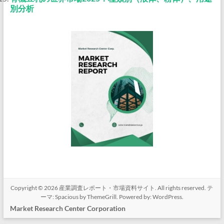
別分析
Copyright © 2026
産業調査レポート・市場資料サイト
. All rights reserved. テ
ーマ:
Spacious
by ThemeGrill. Powered by:
WordPress
.
Market Research Center Corporation