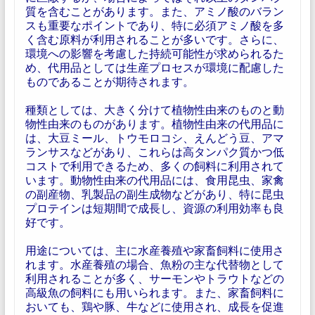
質を含むことがあります。また、アミノ酸のバラン
スも重要なポイントであり、特に必須アミノ酸を多
く含む原料が利用されることが多いです。さらに、
環境への影響を考慮した持続可能性が求められるた
め、代用品としては生産プロセスが環境に配慮した
ものであることが期待されます。
種類としては、大きく分けて植物性由来のものと動
物性由来のものがあります。植物性由来の代用品に
は、大豆ミール、トウモロコシ、えんどう豆、アマ
ランサスなどがあり、これらは高タンパク質かつ低
コストで利用できるため、多くの飼料に利用されて
います。動物性由来の代用品には、食用昆虫、家禽
の副産物、乳製品の副生成物などがあり、特に昆虫
プロテインは短期間で成長し、資源の利用効率も良
好です。
用途については、主に水産養殖や家畜飼料に使用さ
れます。水産養殖の場合、魚粉の主な代替物として
利用されることが多く、サーモンやトラウトなどの
高級魚の飼料にも用いられます。また、家畜飼料に
おいても、鶏や豚、牛などに使用され、成長を促進