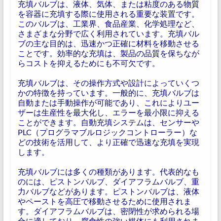
充填バルブは、液体、気体、または粘度のある物質
を容器に充填する際に使用される重要な装置です。
このバルブは、工業界、食品産業、化学処理など、
さまざまな分野で広く利用されています。充填バル
ブの主な目的は、迅速かつ正確に材料を移動させる
ことです。効率的な充填は、製品の品質を保ちなが
らコストを抑えるためにも不可欠です。
充填バルブは、その操作方式や設計によっていくつ
かの特徴を持っています。一般的に、充填バルブは
自動または手動操作が可能であり、これによりユー
ザーは生産性を最大化し、エラーを最小限に抑える
ことができます。自動充填システムは、センサーや
PLC（プログラマブルロジックコントローラー）な
どの技術を活用して、より正確で迅速な充填を実現
します。
充填バルブには多くの種類があります。代表的なも
のには、ピストンバルブ、ダイアフラムバルブ、重
力バルブなどがあります。ピストンバルブは、液体
やペーストを高圧で移動させるために使用されま
す。ダイアフラムバルブは、密閉性が求められる場
合に適しており、腐食性の強い媒体にも利用されま