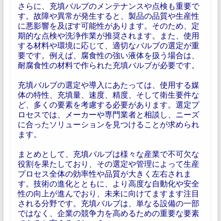
さらに、充填バルブのメンテナンスや点検も重要で
す。故障や異常が発生すると、製品の品質や生産性
に悪影響を及ぼす可能性があります。そのため、定
期的な点検や洗浄作業が推奨されます。また、使用
する材料や環境に応じて、適切なバルブの選定が重
要です。例えば、腐食性の強い液体を扱う場合は、
耐腐食性の材料で作られた充填バルブが必要です。
充填バルブの選定や導入にあたっては、使用する媒
体の特性、充填量、速度、精度、そして衛生要件な
ど、多くの要素を考慮する必要があります。選定プ
ロセスでは、メーカーや専門業者と相談し、ニーズ
に合ったソリューションを見つけることが求められ
ます。
まとめとして、充填バルブは様々な産業で不可欠な
役割を果たしており、その選定や管理によって生産
プロセス全体の効率性や品質が大きく左右されま
す。技術の進化とともに、より高度な自動化や安全
性の向上が進んでおり、未来に向けてますます注目
される分野です。充填バルブは、単なる設備の一部
ではなく、企業の競争力を高めるための重要な要素