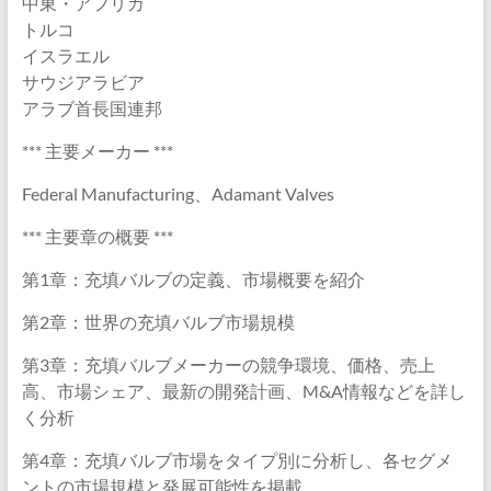
中東・アフリカ
トルコ
イスラエル
サウジアラビア
アラブ首長国連邦
*** 主要メーカー ***
Federal Manufacturing、Adamant Valves
*** 主要章の概要 ***
第1章：充填バルブの定義、市場概要を紹介
第2章：世界の充填バルブ市場規模
第3章：充填バルブメーカーの競争環境、価格、売上
高、市場シェア、最新の開発計画、M&A情報などを詳し
く分析
第4章：充填バルブ市場をタイプ別に分析し、各セグメ
ントの市場規模と発展可能性を掲載