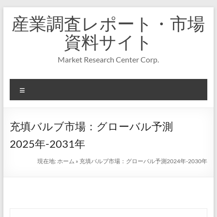
コ
産業調査レポート・市場
ン
テ
資料サイト
ン
ツ
Market Research Center Corp.
へ
ス
キ
メ
ッ
プ
ニ
ュ
ー
充填バルブ市場：グローバル予測
2025年-2031年
現在地:
ホーム
»
充填バルブ市場：グローバル予測2024年-2030年