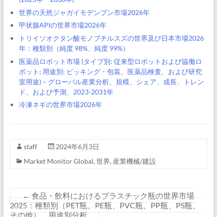
世界の天然ジャガイモデンプン市場2026年
甲状腺APIの世界市場2026年
トリイソオクタン酸モノブチルスズの世界及び日本市場2026
年：種類別（純度 98%、純度 99%）
医薬品ロボット市場 (タイプ別: 従来型ロボットおよび協働ロ
ボット; 用途別: ピッキング・包装、医薬品検査、および研究
室用途) – グローバル産業分析、規模、シェア、成長、トレン
ド、および予測、2023-2031年
冷凍ネギの世界市場2026年
staff
2024年6月3日
Market Monitor Global
,
世界
,
産業機械/建設
←
食品・飲料におけるプラスチック瓶の世界市場
2025：種類別（PET瓶、PE瓶、PVC瓶、PP瓶、PS瓶、
その他）、用途別分析