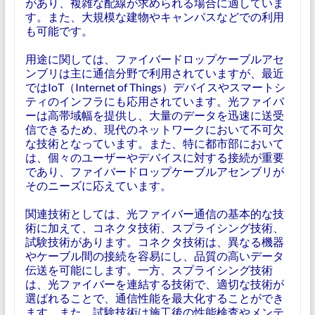
があり、複雑な配線が求められる場合に適していま
す。また、大規模な建物やキャンパスなどでの利用
も可能です。
用途に関しては、ファイバードロップケーブルアセ
ンブリは主に通信分野で利用されていますが、最近
ではIoT（Internet of Things）デバイスやスマートシ
ティのインフラにも応用されています。光ファイバ
ーは高帯域幅を提供し、大量のデータを迅速に送受
信できるため、現代のネットワークにおいて不可欠
な技術となっています。また、特に都市部において
は、個々のユーザーやデバイスに対する接続が重要
であり、ファイバードロップケーブルアセンブリが
そのニーズに応えています。
関連技術としては、光ファイバー通信の基本的な技
術に加えて、コネクタ技術、スプライシング技術、
試験技術があります。コネクタ技術は、異なる機器
やケーブル間の接続を容易にし、品質の高いデータ
伝送を可能にします。一方、スプライシング技術
は、光ファイバーを連結する技術で、適切な技術が
選ばれることで、通信性能を最大化することができ
ます。また、試験技術は施工後の性能検査やメンテ