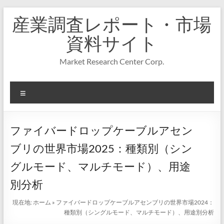
コ
産業調査レポート・市場
ン
テ
資料サイト
ン
ツ
Market Research Center Corp.
へ
ス
キ
メ
ッ
プ
ニ
ュ
ー
ファイバードロップケーブルアセン
ブリの世界市場2025：種類別（シン
グルモード、マルチモード）、用途
別分析
現在地:
ホーム
»
ファイバードロップケーブルアセンブリの世界市場2024：
種類別（シングルモード、マルチモード）、用途別分析