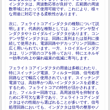
インダクタは、周波数応答が良好で、広範囲の周波
数帯域にわたって使用可能です。これにより、様々
な用途に対応できる柔軟性があります。
次に、フェライトコアインダクタの種類について説
明します。代表的な種類としては、コンデンサ型イ
ンダクタやトロイダルインダクタがあります。コン
デンサ型インダクタは、回路に直列または並列に接
続して使用され、電源回路やデカップリング回路に
広く用いられています。一方、トロイダルインダク
タは、リング状のコアを持っており、特にエネルギ
ー効率の向上や漏れ磁束の低減に寄与します。
フェライトコアインダクタの用途は多岐にわたり、
特にスイッチング電源、フィルター回路、信号処理
回路などで幅広く使用されています。スイッチング
電源では、高効率かつ高いインダクタンスを必要と
するため、フェライトコアの特性が活かされます。
また、フィルター回路では、高周波信号を抑制する
ために不可欠な素子であり、フェライトコアインダ
クタはその性能から選ばれることが多いです。信号
処理回路においても、インダクタは信号の整形やノ