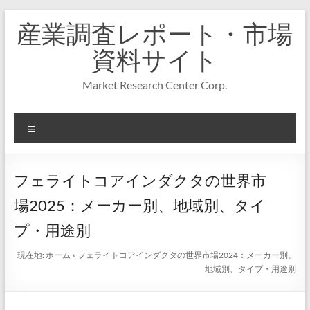
コ
産業調査レポート・市場
ン
テ
資料サイト
ン
ツ
Market Research Center Corp.
へ
ス
キ
メ
ッ
プ
ニ
ュ
ー
フェライトコアインダクタの世界市
場2025：メーカー別、地域別、タイ
プ・用途別
現在地:
ホーム
»
フェライトコアインダクタの世界市場2024：メーカー別、
地域別、タイプ・用途別