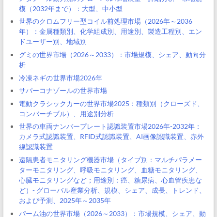
模（2032年まで）：大型、中小型
世界のクロムフリー型コイル前処理市場（2026年～2036
年）：金属種類別、化学組成別、用途別、製造工程別、エン
ドユーザー別、地域別
グミの世界市場（2026～2033）：市場規模、シェア、動向分
析
冷凍ネギの世界市場2026年
サパーコナゾールの世界市場
電動クラシックカーの世界市場2025：種類別（クローズド、
コンバーチブル）、用途別分析
世界の車両ナンバープレート認識装置市場2026年-2032年：
カメラ式認識装置、RFID式認識装置、AI画像認識装置、赤外
線認識装置
遠隔患者モニタリング機器市場（タイプ別：マルチパラメー
ターモニタリング、呼吸モニタリング、血糖モニタリング、
心臓モニタリングなど；用途別：癌、糖尿病、心血管疾患な
ど）- グローバル産業分析、規模、シェア、成長、トレンド、
および予測、2025年～2035年
パーム油の世界市場（2026～2033）：市場規模、シェア、動