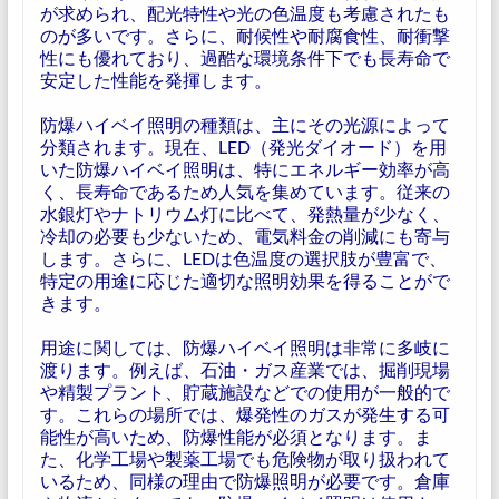
が求められ、配光特性や光の色温度も考慮されたも
のが多いです。さらに、耐候性や耐腐食性、耐衝撃
性にも優れており、過酷な環境条件下でも長寿命で
安定した性能を発揮します。
防爆ハイベイ照明の種類は、主にその光源によって
分類されます。現在、LED（発光ダイオード）を用
いた防爆ハイベイ照明は、特にエネルギー効率が高
く、長寿命であるため人気を集めています。従来の
水銀灯やナトリウム灯に比べて、発熱量が少なく、
冷却の必要も少ないため、電気料金の削減にも寄与
します。さらに、LEDは色温度の選択肢が豊富で、
特定の用途に応じた適切な照明効果を得ることがで
きます。
用途に関しては、防爆ハイベイ照明は非常に多岐に
渡ります。例えば、石油・ガス産業では、掘削現場
や精製プラント、貯蔵施設などでの使用が一般的で
す。これらの場所では、爆発性のガスが発生する可
能性が高いため、防爆性能が必須となります。ま
た、化学工場や製薬工場でも危険物が取り扱われて
いるため、同様の理由で防爆照明が必要です。倉庫