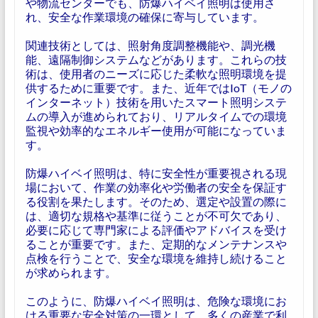
や物流センターでも、防爆ハイベイ照明は使用さ
れ、安全な作業環境の確保に寄与しています。
関連技術としては、照射角度調整機能や、調光機
能、遠隔制御システムなどがあります。これらの技
術は、使用者のニーズに応じた柔軟な照明環境を提
供するために重要です。また、近年ではIoT（モノの
インターネット）技術を用いたスマート照明システ
ムの導入が進められており、リアルタイムでの環境
監視や効率的なエネルギー使用が可能になっていま
す。
防爆ハイベイ照明は、特に安全性が重要視される現
場において、作業の効率化や労働者の安全を保証す
る役割を果たします。そのため、選定や設置の際に
は、適切な規格や基準に従うことが不可欠であり、
必要に応じて専門家による評価やアドバイスを受け
ることが重要です。また、定期的なメンテナンスや
点検を行うことで、安全な環境を維持し続けること
が求められます。
このように、防爆ハイベイ照明は、危険な環境にお
ける重要な安全対策の一環として、多くの産業で利