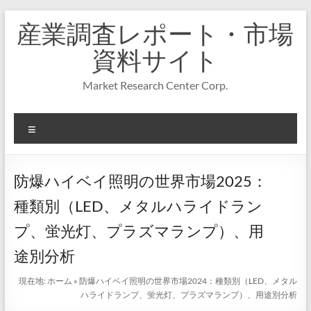
コ
産業調査レポート・市場
ン
テ
資料サイト
ン
ツ
Market Research Center Corp.
へ
ス
キ
メ
ッ
プ
ニ
ュ
ー
防爆ハイベイ照明の世界市場2025：
種類別（LED、メタルハライドラン
プ、蛍光灯、プラズマランプ）、用
途別分析
現在地:
ホーム
»
防爆ハイベイ照明の世界市場2024：種類別（LED、メタル
ハライドランプ、蛍光灯、プラズマランプ）、用途別分析