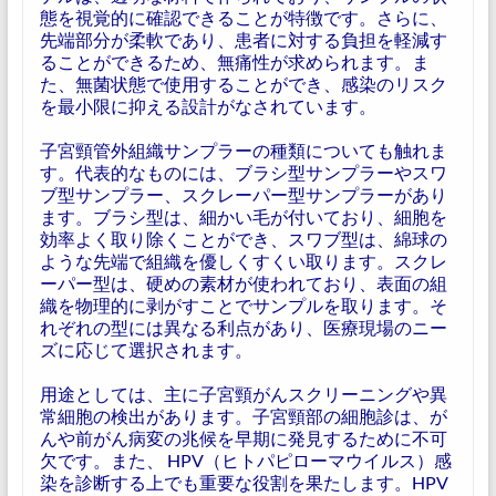
態を視覚的に確認できることが特徴です。さらに、
先端部分が柔軟であり、患者に対する負担を軽減す
ることができるため、無痛性が求められます。ま
た、無菌状態で使用することができ、感染のリスク
を最小限に抑える設計がなされています。
子宮頸管外組織サンプラーの種類についても触れま
す。代表的なものには、ブラシ型サンプラーやスワ
ブ型サンプラー、スクレーパー型サンプラーがあり
ます。ブラシ型は、細かい毛が付いており、細胞を
効率よく取り除くことができ、スワブ型は、綿球の
ような先端で組織を優しくすくい取ります。スクレ
ーパー型は、硬めの素材が使われており、表面の組
織を物理的に剥がすことでサンプルを取ります。そ
れぞれの型には異なる利点があり、医療現場のニー
ズに応じて選択されます。
用途としては、主に子宮頸がんスクリーニングや異
常細胞の検出があります。子宮頸部の細胞診は、が
んや前がん病変の兆候を早期に発見するために不可
欠です。また、 HPV（ヒトパピローマウイルス）感
染を診断する上でも重要な役割を果たします。HPV