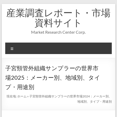
コ
産業調査レポート・市場
ン
テ
資料サイト
ン
ツ
Market Research Center Corp.
へ
ス
キ
メ
ッ
プ
ニ
ュ
ー
子宮頸管外組織サンプラーの世界市
場2025：メーカー別、地域別、タイ
プ・用途別
現在地:
ホーム
»
子宮頸管外組織サンプラーの世界市場2024：メーカー別、
地域別、タイプ・用途別