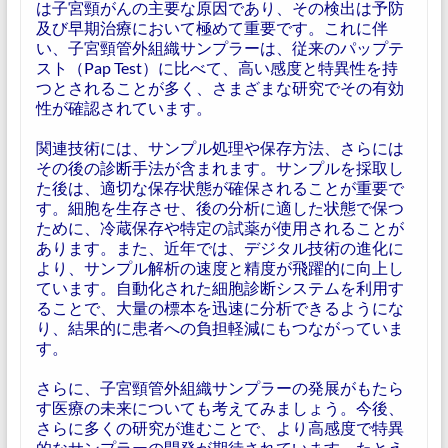
は子宮頸がんの主要な原因であり、その検出は予防
及び早期治療において極めて重要です。これに伴
い、子宮頸管外組織サンプラーは、従来のパップテ
スト（Pap Test）に比べて、高い感度と特異性を持
つとされることが多く、さまざまな研究でその有効
性が確認されています。
関連技術には、サンプル処理や保存方法、さらには
その後の診断手法が含まれます。サンプルを採取し
た後は、適切な保存状態が確保されることが重要で
す。細胞を生存させ、後の分析に適した状態で保つ
ために、冷蔵保存や特定の試薬が使用されることが
あります。また、近年では、デジタル技術の進化に
より、サンプル解析の速度と精度が飛躍的に向上し
ています。自動化された細胞診断システムを利用す
ることで、大量の標本を迅速に分析できるようにな
り、結果的に患者への負担軽減にもつながっていま
す。
さらに、子宮頸管外組織サンプラーの発展がもたら
す医療の未来についても考えてみましょう。今後、
さらに多くの研究が進むことで、より高感度で特異
的なサンプラーの開発が期待されています。たとえ