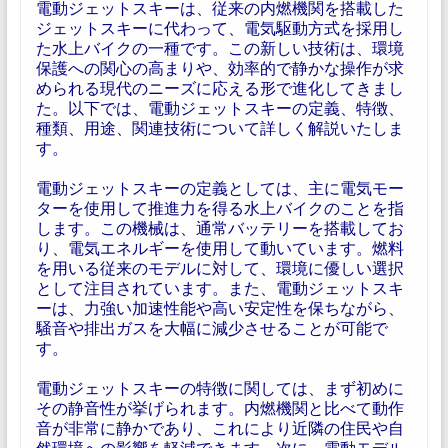
電動ジェットスキーは、従来の内燃機関を搭載した
ジェットスキーに代わって、電気駆動方式を採用し
た水上バイクの一種です。この新しい技術は、環境
保護への関心の高まりや、効率的で静かな操作が求
められる現代のニーズに応える形で進化してきまし
た。以下では、電動ジェットスキーの定義、特徴、
種類、用途、関連技術について詳しく解説いたしま
す。
電動ジェットスキーの定義としては、主に電気モー
ターを使用して推進力を得る水上バイクのことを指
します。この機械は、通常バッテリーを搭載してお
り、電気エネルギーを使用して動いています。燃料
を用いる従来のモデルに対して、環境に優しい選択
として注目されています。また、電動ジェットスキ
ーは、力強い加速性能や高い安定性を保ちながら、
騒音や排出ガスを大幅に減少させることが可能で
す。
電動ジェットスキーの特徴に関しては、まず初めに
その静音性が挙げられます。内燃機関と比べて動作
音が非常に静かであり、これにより近隣の住民や自
然環境への影響を軽減できます。次に、電動モデル