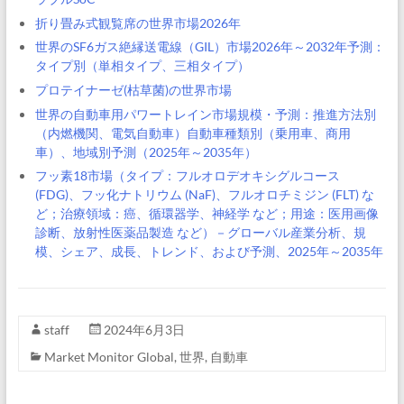
折り畳み式観覧席の世界市場2026年
世界のSF6ガス絶縁送電線（GIL）市場2026年～2032年予測：
タイプ別（単相タイプ、三相タイプ）
プロテイナーゼ(枯草菌)の世界市場
世界の自動車用パワートレイン市場規模・予測：推進方法別
（内燃機関、電気自動車）自動車種類別（乗用車、商用
車）、地域別予測（2025年～2035年）
フッ素18市場（タイプ：フルオロデオキシグルコース
(FDG)、フッ化ナトリウム (NaF)、フルオロチミジン (FLT) な
ど；治療領域：癌、循環器学、神経学 など；用途：医用画像
診断、放射性医薬品製造 など）－グローバル産業分析、規
模、シェア、成長、トレンド、および予測、2025年～2035年
staff
2024年6月3日
Market Monitor Global
,
世界
,
自動車