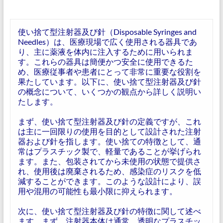
使い捨て型注射器及び針（Disposable Syringes and
Needles）は、医療現場で広く使用される器具であ
り、主に薬液を体内に注入するために用いられま
す。これらの器具は簡便かつ安全に使用できるた
め、医療従事者や患者にとって非常に重要な役割を
果たしています。以下に、使い捨て型注射器及び針
の概念について、いくつかの観点から詳しく説明い
たします。
まず、使い捨て型注射器及び針の定義ですが、これ
は主に一回限りの使用を目的として設計された注射
器および針を指します。使い捨ての特徴として、通
常はプラスチック製で、軽量であることが挙げられ
ます。また、包装されてから未使用の状態で提供さ
れ、使用後は廃棄されるため、感染症のリスクを低
減することができます。このような設計により、誤
用や混用の可能性も最小限に抑えられます。
次に、使い捨て型注射器及び針の特徴に関して述べ
ます。まず、注射器本体は通常、透明なプラスチッ