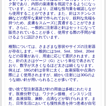
ク製であり、内部の薬液量を視認できるようになっ
ています。これにより、正確な投与量を確認しなが
ら使用することができます。また、針はステンレス
鋼などの堅牢な素材で作られており、鋭利な先端を
持つため、皮膚をスムーズに貫通することができま
す。さらに、一般的に注射器と針はセットになって
販売されていることが多く、使用する際の手間が省
けるように設計されています。
種類については、さまざまな形状やサイズの注射器
が存在します。一般的には1ml、5ml、10ml、20ml
などの容量があり、用途に応じて選択されます。ま
た、針の太さはゲージ（G）という単位で表されて
おり、数字が大きくなるほど太さは細くなります。
例えば、18Gの針は非常に太く、血液採取や点滴の
際によく使用されますが、細かい注射には30Gのよ
うな細い針が用いられることが多いです。
使い捨て型注射器及び針の用途は多岐にわたりま
す。医療分野では、ワクチン接種、インスリン注
射、血液採取、麻酔、点滴などが挙げられます。ま
た、日常生活においても慢性疾患を持つ患者が自宅