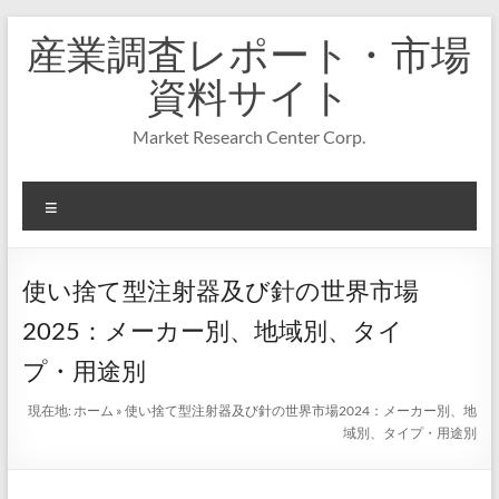
コ
産業調査レポート・市場
ン
テ
資料サイト
ン
ツ
Market Research Center Corp.
へ
ス
キ
メ
ッ
プ
ニ
ュ
ー
使い捨て型注射器及び針の世界市場
2025：メーカー別、地域別、タイ
プ・用途別
現在地:
ホーム
»
使い捨て型注射器及び針の世界市場2024：メーカー別、地
域別、タイプ・用途別