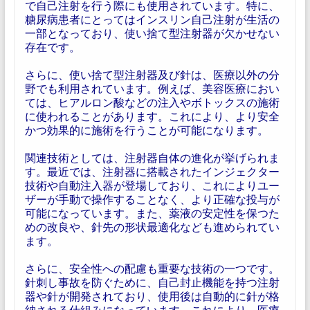
で自己注射を行う際にも使用されています。特に、
糖尿病患者にとってはインスリン自己注射が生活の
一部となっており、使い捨て型注射器が欠かせない
存在です。
さらに、使い捨て型注射器及び針は、医療以外の分
野でも利用されています。例えば、美容医療におい
ては、ヒアルロン酸などの注入やボトックスの施術
に使われることがあります。これにより、より安全
かつ効果的に施術を行うことが可能になります。
関連技術としては、注射器自体の進化が挙げられま
す。最近では、注射器に搭載されたインジェクター
技術や自動注入器が登場しており、これによりユー
ザーが手動で操作することなく、より正確な投与が
可能になっています。また、薬液の安定性を保つた
めの改良や、針先の形状最適化なども進められてい
ます。
さらに、安全性への配慮も重要な技術の一つです。
針刺し事故を防ぐために、自己封止機能を持つ注射
器や針が開発されており、使用後は自動的に針が格
納される仕組みになっています。これにより、医療