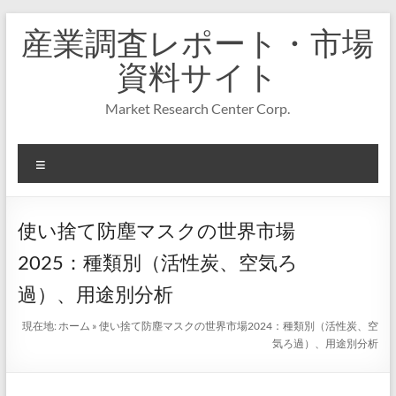
コ
産業調査レポート・市場
ン
テ
資料サイト
ン
ツ
Market Research Center Corp.
へ
ス
キ
メ
ッ
プ
ニ
ュ
ー
使い捨て防塵マスクの世界市場
2025：種類別（活性炭、空気ろ
過）、用途別分析
現在地:
ホーム
»
使い捨て防塵マスクの世界市場2024：種類別（活性炭、空
気ろ過）、用途別分析