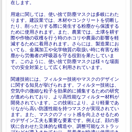
在します。
用途に関しては、使い捨て防塵マスクは多岐にわた
ります。建設業では、木材やコンクリートを切断し
たり、削ったりする際に発生する粉塵から保護する
ために使用されます。また、農業では、土壌を耕す
際や作物の収穫を行う時のホコリや農薬の影響を軽
減するために着用されます。さらには、製造業にお
いても、金属加工や化学物質の取扱い時に有害な粉
塵から労働者の呼吸器を守る役割を果たしていま
す。このように、使い捨て防塵マスクは様々な場面
での安全対策として広く利用されています。
関連技術には、フィルター技術やマスクのデザイン
に関する知見が挙げられます。フィルター技術は、
空気中の微細な粒子を効果的に捕集するための研究
が進められており、より高性能なフィルター材料が
開発されています。この技術により、より軽量であ
りながら高い防護性能を持つマスクが実現されてい
ます。また、マスクのフィット感を向上させるため
のデザイン工夫も重要な要素です。例えば、顔の形
状に合わせた立体的な構造や、調整可能なストラッ
プなどが導入されており、装着者が快適に使用でき