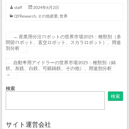
staff
2024年6月2日
QYResearch
,
その他産業
,
世界
←
産業用分注ロボットの世界市場2025：種類別（多
関節ロボット、直交ロボット、スカラロボット）、用途
別分析
自動車用アイドラーの世界市場2025：種類別（鋳
鉄、灰銑、白鉄、可鍛鋳鉄、その他）、用途別分析
→
検索
検索
サイト運営会社