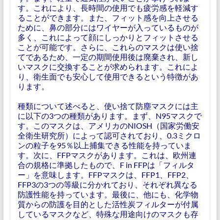
す。これにより、長時間の使用でも疲労感を軽減す
ることができます。また、フィット感を向上させる
ために、鼻の部分にはワイヤーが入っているものが
多く、これによって顔にしっかりとフィットさせる
ことが可能です。さらに、これらのマスクは使い捨
てであるため、一定の期間使用後は廃棄され、新し
いマスクに交換することが求められます。これによ
り、衛生面でも安心して使用できるという特徴があ
ります。
種類について述べると、使い捨て防塵マスクには主
に以下の3つの種類があります。まず、N95マスクで
す。このマスクは、アメリカのNIOSH（国家労働安
全衛生研究所）によって認可されており、0.3ミクロ
ンの粒子を95％以上捕集できる性能を持っていま
す。次に、FFPマスクがあります。これは、欧州連
合の規格に準拠したもので、F in FFPは「フィルタ
ー」を意味します。FFPマスクは、FFP1、FFP2、
FFP3の3つの等級に分かれており、それぞれ異なる
防護性能を持っています。最後に、他にも、化学物
質からの防護を目的とした活性炭フィルターが付属
しているマスクなど、特殊な用途向けのマスクも存