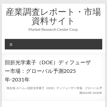
コ
産業調査レポート・市場
ン
テ
資料サイト
ン
ツ
Market Research Center Corp.
へ
ス
キ
メ
ッ
プ
ニ
ュ
ー
回折光学素子（DOE）ディフューザ
ー市場：グローバル予測2025
年-2031年
現在地:
ホーム
»
回折光学素子（DOE）ディフューザー市場：グローバル予
測2024年-2030年