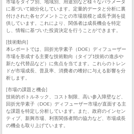
市場をタイプ別、地域別、用途別など様々なパラメータ
に基づいて細分化しています。定量的データと分析に裏
付けされた各セグメントごとの市場規模と成長予測を提
供しています。これにより、関係者は成長機会を特定
し、情報に基づいた投資決定を行うことができます。
[技術動向]
本レポートでは、回折光学素子（DOE）ディフューザー
市場を形成する主要な技術動向（タイプ1技術の進歩や
新たな代替品など）に焦点を当てます。これらのトレン
ドが市場成長、普及率、消費者の嗜好に与える影響を分
析します。
[市場の課題と機会]
技術的ボトルネック、コスト制限、高い参入障壁など、
回折光学素子（DOE）ディフューザー市場が直面する主
な課題を特定し分析しています。また、政府のインセン
ティブ、新興市場、利害関係者間の協力など、市場成長
の機会も取り上げています。