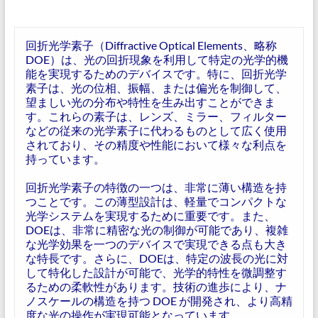
回折光学素子（Diffractive Optical Elements、略称
DOE）は、光の回折現象を利用して特定の光学的機
能を実現するためのデバイスです。特に、回折光学
素子は、光の位相、振幅、または偏光を制御して、
望ましい光の分布や特性を生み出すことができま
す。これらの素子は、レンズ、ミラー、フィルター
などの従来の光学素子に代わるものとして広く使用
されており、その精度や性能において様々な利点を
持っています。
回折光学素子の特徴の一つは、非常に薄い構造を持
つことです。この薄型設計は、軽量でコンパクトな
光学システムを実現するために重要です。また、
DOEは、非常に精密な光の制御が可能であり、複雑
な光学効果を一つのデバイスで実現できる点も大き
な特長です。さらに、DOEは、特定の波長の光に対
して特化した設計が可能で、光学的特性を微調整す
るための柔軟性があります。技術の進歩により、ナ
ノスケールの構造を持つ DOE が開発され、より高精
度な光の操作が実現可能となっています。