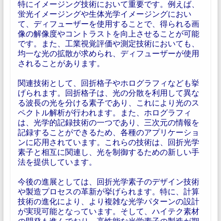
特にイメージング技術において重要です。例えば、
蛍光イメージングや生体光学イメージングにおい
て、ディフューザーを使用することで、得られる画
像の解像度やコントラストを向上させることが可能
です。また、工業視覚評価や測定技術においても、
均一な光の拡散が求められ、ディフューザーが使用
されることがあります。
関連技術として、回折格子やホログラフィなども挙
げられます。回折格子は、光の分散を利用して異な
る波長の光を分ける素子であり、これにより光のス
ペクトル解析が行われます。また、ホログラフィ
は、光学的記録技術の一つであり、三次元の情報を
記録することができるため、各種のアプリケーショ
ンに応用されています。これらの技術は、回折光学
素子と相互に関連し、光を制御するための新しい手
法を提供しています。
今後の進展としては、回折光学素子のデザイン技術
や製造プロセスの革新が挙げられます。特に、計算
技術の進化により、より複雑な光学パターンの設計
が実現可能となっています。そして、ハイテク素材
の開発も進んでおり、高性能な光学素子の製造が期