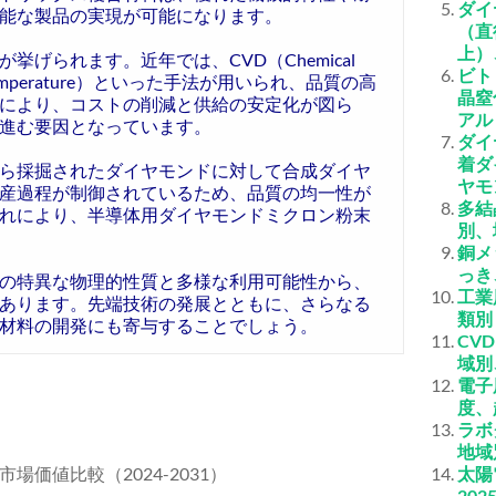
ダイ
能な製品の実現が可能になります。
（直
上）
げられます。近年では、CVD（Chemical
ビト
 High Temperature）といった手法が用いられ、品質の高
晶窒
により、コストの削減と供給の安定化が図ら
アル
進む要因となっています。
ダイ
着ダ
ら採掘されたダイヤモンドに対して合成ダイヤ
ヤモ
産過程が制御されているため、品質の均一性が
多結
れにより、半導体用ダイヤモンドミクロン粉末
別、
銅メ
っき
の特異な物理的性質と多様な利用可能性から、
工業
あります。先端技術の発展とともに、さらなる
類別
材料の開発にも寄与することでしょう。
CV
域別
電子
度、
ラボ
地域
価値比較（2024-2031）
太陽
20