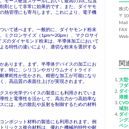
。モース硬度スケールにおいて最高の10に位置
削剤として非常に効果的です。また、ダイヤモ
株式
の熱管理にも寄与します。これにより、電子機
〒10
Mail
ついて述べます。一般的に、ダイヤモンド粉末
FAX
）、ミクロンサイズ（1μm〜20μm）、マクロサイ
We
サイズのダイヤモンド粉末は、半導体加工において
よる特性の違いにより、適切な粉末を選択する
関
かあります。まず、半導体デバイスの加工にお
す。特に、シリコンやガリウムナイトライド
の耐摩耗性が生かされ、精密な加工が可能になり
大型
く、高品質の表面仕上げが実現されます。
フダ
ダイ
クスや光学デバイスの製造にも利用されていま
溶接
導性と電導性を活かして、高出力かつ高効率な
CV
スには、光の散乱や反射を制御するための材料
域別
ダイ
ング
コンポジット材料の製造にも利用されます。例
ペン
トリックス複合材料は、優れた機械的特性や耐