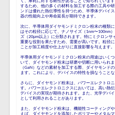
く、摩耗に対する耐性があることで知られています
するため、他の多くの材料を加工する際の工具や研
ンドは優れた熱伝導性を持つため、半導体デバイス
器の性能向上や寿命延長が期待できます。
次に、半導体用ダイヤモンドミクロン粉末の種類に
はその粒径に応じて、ナノサイズ（1nm〜100nm
ズ（20μm以上）に分類されます。特にミクロン
重要な役割を果たすため、需要が高いです。粒径に
ことが加工精度や仕上がりに直接影響を与えます。
半導体用ダイヤモンドミクロン粉末の用途はいくつ
いて、ダイヤモンド粉末は研磨や切断に用いられま
（GaN）などの素材を加工する際、ダイヤモンド
ます。これにより、デバイスの特性を損なうことな
さらに、ダイヤモンド粉末は、パワーエレクトロニ
す。パワーエレクトロニクスにおいては、高い熱伝
デバイスの実現が期待されます。また、光学デバイ
として利用されることがあります。
また、ダイヤモンド粉末は、機能性コーティングや
えば、ダイヤモンドを添加したポリマーやメタルマ