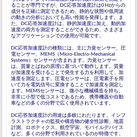
ることが専門ですが、DC応答加速度計は0 Hzからの
成分を正確に測定できるため、静的な状態や低周波
の動きの分析においても高い性能を発揮します。ま
た、DC応答加速度計は、静的加速度に加え、動的加
速度の両方を測定することができるため、さまざま
なアプリケーションでの使用が可能です。
DC応答加速度計の種類には、主に力覚センサー、圧
電センサー、MEMS（Micro-Electro-Mechanical
Systems）センサーが含まれます。力覚センサー
は、質量とばねの原理に基づいて動作します。質量
が加速度を受けることで発生する力を利用して、加
速度を測定します。圧電センサーは、圧電素子を用
いて力を電気信号に変換することで加速度を測定し
ます。MEMSセンサーは、微小な機械構造を持ち、
非常に小型で低コストであるため、携帯機器や自動
車などの多くの分野で広く使用されています。
DC応答加速度計の用途は多岐にわたります。インフ
ラストラクチャの監視や構造物の健全性診断、地震
計測、ロボティクス、航空宇宙、モバイルデバイス
など、多くの分野で利用されているのが特徴です。