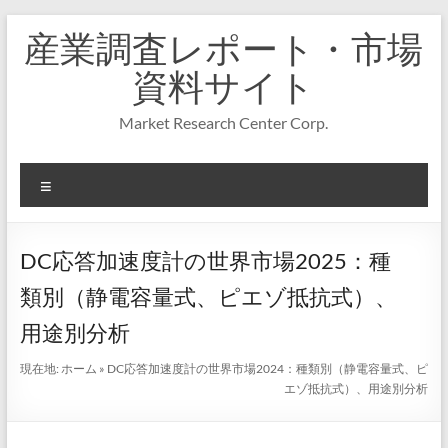
コ
産業調査レポート・市場
ン
テ
資料サイト
ン
ツ
Market Research Center Corp.
へ
ス
キ
メ
ッ
プ
ニ
ュ
ー
DC応答加速度計の世界市場2025：種
類別（静電容量式、ピエゾ抵抗式）、
用途別分析
現在地:
ホーム
»
DC応答加速度計の世界市場2024：種類別（静電容量式、ピ
エゾ抵抗式）、用途別分析