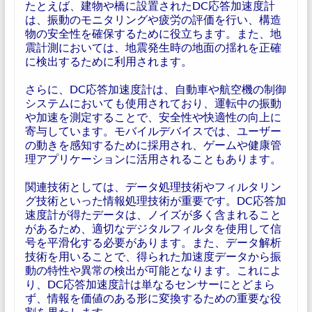
たとえば、建物や橋に設置されたDC応答加速度計
は、振動のモニタリングや疲労の評価を行い、構造
物の安全性を確保するために役立ちます。また、地
震計測においては、地震発生時の地面の揺れを正確
に検出するために利用されます。
さらに、DC応答加速度計は、自動車や航空機の制御
システムにおいても使用されており、運転中の振動
や加速を測定することで、安全性や快適性の向上に
寄与しています。モバイルデバイスでは、ユーザー
の動きを感知するために採用され、ゲームや健康管
理アプリケーションに活用されることもあります。
関連技術としては、データ処理技術やフィルタリン
グ技術といった情報処理技術が重要です。DC応答加
速度計が得たデータは、ノイズが多く含まれること
があるため、適切なデジタルフィルタを使用して信
号を平滑化する必要があります。また、データ解析
技術を用いることで、得られた加速度データから振
動の特性や異常の検出が可能となります。これによ
り、DC応答加速度計は単なるセンサーにとどまら
ず、情報を価値のある形に変換するための重要な役
割を果たします。