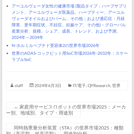
アーユルヴェーダ女性の健康市場 (製品タイプ：ハーブサプリ
メント、アーユルヴェーダ医薬品、ハーブティー、アーユル
ヴェーダオイルおよびバーム、その他；および適応症：月経
障害、更年期症状、不妊症、妊娠ケア、その他) – グローバル
産業分析、規模、シェア、成長、トレンド、および予測、
2024年～2034年
N-ホルミルペプチド受容体2の世界市場2026年
世界のADAS-コックピット用SoC市場2026年-2032年：スケー
ラブルSoC
staff
2024年6月3日
IT/電子
,
QYResearch
,
世界
←
家庭用サービスロボットの世界市場2025：メーカ
ー別、地域別、タイプ・用途別
同時熱重量分析装置（STA）の世界市場2025：種類
別（高温型、超高温型）、用途別分析
→