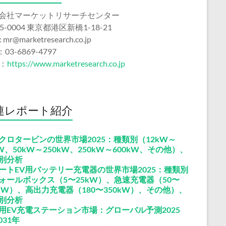
会社マーケットリサーチセンター
5-0004 東京都港区新橋1-18-21
 : mr@marketresearch.co.jp
：03-6869-4797
b：
https://www.marketresearch.co.jp
連レポート紹介
クロタービンの世界市場2025：種類別（12kW～
kW、50kW～250kW、250kW～600kW、その他）、
別分析
ートEV用バッテリー充電器の世界市場2025：種類別
ォールボックス（5〜25kW）、急速充電器（50〜
0kW）、高出力充電器（180〜350kW）、その他）、
別分析
用EV充電ステーション市場：グローバル予測2025
031年