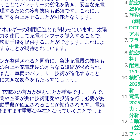
航空
うことでバッテリーの劣化を防ぎ、安全な充電
25
理するための冷却技術も必須です。これによ
旅客
効率を向上させることが可能となります。
（線
DC
エネルギーの利用促進とも関わっています。太陽
アボ
力を使用して充電インフラを導入することで、
フラ
移動手段を提供することができます。これによ
中量
することが期待されています。
航空
料）
ンが整備されると同時に、急速充電器の技術も
配達
の向上や充電速度のさらなる短縮が求められ、
15
また、車両のバッテリー技術が進化すること
横断
に大きな変革をもたらすでしょう。
20
析
ー充電器の普及が進むことが重要です。一方で、
電気
関や企業が共に技術開発や投資を行う必要があ
20
動手段が確立されることが期待されます。電気
力：
後ますます重要な存在となっていくことでしょ
分析
自動
（並
フィ
ナ、