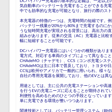
DCハイパワー充電器の基本的な定義は、一定以上の
気自動車のバッテリーを充電することができる充電
中でも効率的な充電が可能となり、旅行の際のスト
本充電器の特徴の一つは、充電時間の短縮です。例
バッテリー残量が20%から80%まで充電するのに
うな短時間充電が実現される背景には、高出力の直
組みがあります。従来の交流（AC）充電器と比較
幅に短縮することが可能です。
DCハイパワー充電器にはいくつかの種類がありま
電方式、対応する車両のタイプによって異なること
CHAdeMO（チャデモ）、CCS（コンボ充電システ
CHAdeMOは主に日本で普及しており、トヨタや
CCSは欧州やアメリカで一般的に用いられ、様々
自社の専用充電器を展開しており、他のEVとは異
用途としては、主に公共の充電ステーションや高速
を行うEVの充電ニーズに応えることが期待されて
利便性を高めるためのひとつの手段となっています
単に充電できる環境が整いつつあります。
関連技術としては、バッテリー管理システム（BMS