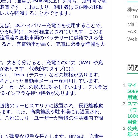
出力（通常は150kW以上）を持ち、短時間で電
装置です。これにより、利用者は長距離の移動
株式
レスを軽減することができます。
〒10
Mail
えば、DCハイパワー充電器を使用することで、
かかる時間は、30分程度とされています。このよ
FAX
流電流を直接車両のバッテリーに供給できる仕
We
すると、充電効率が高く、充電に必要な時間を大
す。大きく分けると、充電器の出力（kW）や充
関
があります。代表的なタイプには、
ム）、Tesla（テスラ）などの規格があります。
日産といった自動車メーカーが利用しています。
マイ
なメーカーがこの形式に対応しています。テスラは
50
なるインフラを持つ特徴があります。
用途
スマ
道路のサービスエリアに設置され、長距離移動
（ウ
います。また、商業施設や駐車場にも設置され、
18
。これにより、ユーザーが普段の生活圏内で簡
用途
公共
年-2
）が重要な役割を果たします。BMSは、充電中