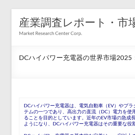
コ
ン
産業調査レポート・市
テ
ン
Market Research Center Corp.
ツ
へ
ス
キ
DCハイパワー充電器の世界市場2025：種
ッ
プ
DCハイパワー充電器は、電気自動車（EV）やプラ
テムの一つであり、高出力の直流（DC）電力を使
ることを目的としています。近年のEV市場の急成
ようになり、DCハイパワー充電器はその重要な役