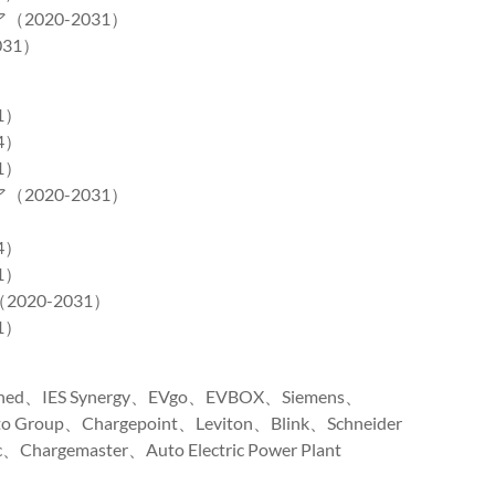
020-2031）
31）
1）
4）
1）
020-2031）
）
4）
1）
20-2031）
1）
ed、IES Synergy、EVgo、EVBOX、Siemens、
to Group、Chargepoint、Leviton、Blink、Schneider
c、Chargemaster、Auto Electric Power Plant