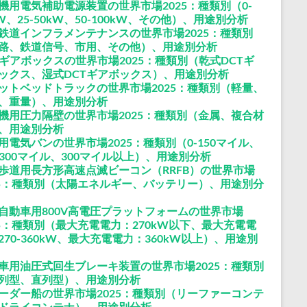
機用電気補助電源装置の世界市場2025：種類別（0-
kW、25-50kW、50-100kW、その他）、用途別分析
鉄道インフラメンテナンスの世界市場2025：種類別
路、鉄道信号、市用、その他）、用途別分析
Tギアボックスの世界市場2025：種類別（乾式DCTギ
ックス、湿式DCTギアボックス）、用途別分析
ットベッドトラックの世界市場2025：種類別（軽量、
、重量）、用途別分析
機用圧力隔壁の世界市場2025：種類別（金属、複合材
、用途別分析
用電気バンの世界市場2025：種類別（0-150マイル、
1-300マイル、300マイル以上）、用途別分析
歩道用長方形高速点滅ビーコン（RRFB）の世界市場
25：種類別（太陽エネルギー、バッテリー）、用途別分
自動車用800V高電圧プラットフォームの世界市場
25：種類別（最大充電電力：270kW以下、最大充電電
270-360kW、最大充電電力：360kW以上）、用途別
車用油圧式回生ブレーキ装置の世界市場2025：種類別
列型、直列型）、用途別分析
ーダー船の世界市場2025：種類別（リーファーコンテ
ドライコンテナ）、用途別分析