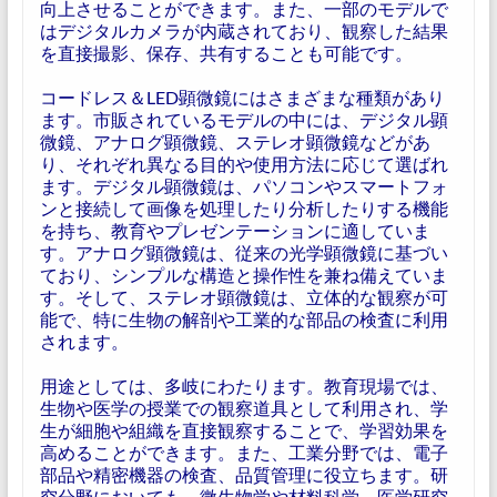
向上させることができます。また、一部のモデルで
はデジタルカメラが内蔵されており、観察した結果
を直接撮影、保存、共有することも可能です。
コードレス＆LED顕微鏡にはさまざまな種類があり
ます。市販されているモデルの中には、デジタル顕
微鏡、アナログ顕微鏡、ステレオ顕微鏡などがあ
り、それぞれ異なる目的や使用方法に応じて選ばれ
ます。デジタル顕微鏡は、パソコンやスマートフォ
ンと接続して画像を処理したり分析したりする機能
を持ち、教育やプレゼンテーションに適していま
す。アナログ顕微鏡は、従来の光学顕微鏡に基づい
ており、シンプルな構造と操作性を兼ね備えていま
す。そして、ステレオ顕微鏡は、立体的な観察が可
能で、特に生物の解剖や工業的な部品の検査に利用
されます。
用途としては、多岐にわたります。教育現場では、
生物や医学の授業での観察道具として利用され、学
生が細胞や組織を直接観察することで、学習効果を
高めることができます。また、工業分野では、電子
部品や精密機器の検査、品質管理に役立ちます。研
究分野においても、微生物学や材料科学、医学研究