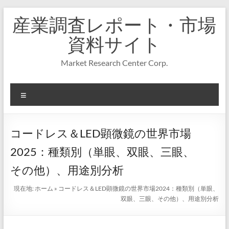
コ
産業調査レポート・市場
ン
テ
資料サイト
ン
ツ
Market Research Center Corp.
へ
ス
キ
メ
ッ
プ
ニ
ュ
ー
コードレス＆LED顕微鏡の世界市場
2025：種類別（単眼、双眼、三眼、
その他）、用途別分析
現在地:
ホーム
»
コードレス＆LED顕微鏡の世界市場2024：種類別（単眼、
双眼、三眼、その他）、用途別分析