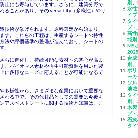
別、
防止にも寄与しています。さらに、建築分野で
水性
とがあり、その versatility（多様性）やリ
イプ
タイ
プ・
造技術が挙げられます。原料選定から始まり、
高性
ます。これらの工程は、生産するシートの特性
域別
方法や評価基準の整備が進んでおり、シートの
MS
す。
20
合成
さらに進化し、持続可能な素材への関心が高ま
別、
す。バイオマス素材や再生可能資源を用いた製
ポリ
上に多様なニーズに応えることが可能になるで
ーカ
ソル
地域
や多様性から、さまざまな産業において重要な
タイ
される中で、その代替品としての需要は今後も
別、
ンアスベストシートに関する技術と知識は、こ
木製
プ・
石灰
タイ