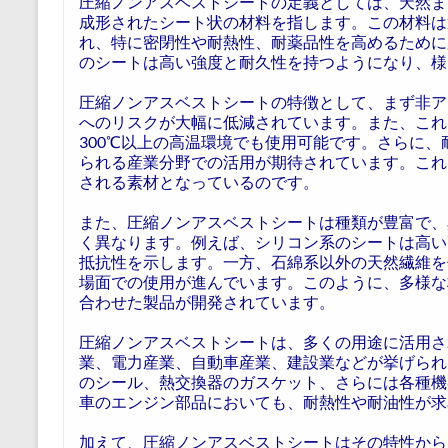
圧縮ノンアスベストシートの定義としては、天然ま
成形されたシート状の材料を指します。この材料は
れ、特に密閉性や耐熱性、耐薬品性を高めるために
のシートは高い強度と耐久性を持つようになり、様
圧縮ノンアスベストシートの特徴として、まず非ア
へのリスクが大幅に低減されています。また、これ
300℃以上の高温環境でも使用可能です。さらに
られる産業分野での活用が期待されています。これ
される素材となっているのです。
また、圧縮ノンアスベストシートは種類が豊富で、
く異なります。例えば、シリコン系のシートは高い
抵抗性を示します。一方、石綿系以外の天然繊維を
場面での使用が進んでいます。このように、多様な
合わせた製品が開発されています。
圧縮ノンアスベストシートは、多くの用途に活用さ
業、電力産業、自動車産業、建設業などが挙げられ
のシール、熱交換器のガスケット、さらには各種機
車のエンジン部品においても、耐熱性や耐油性が求
加えて、圧縮ノンアスベストシートはその特性から