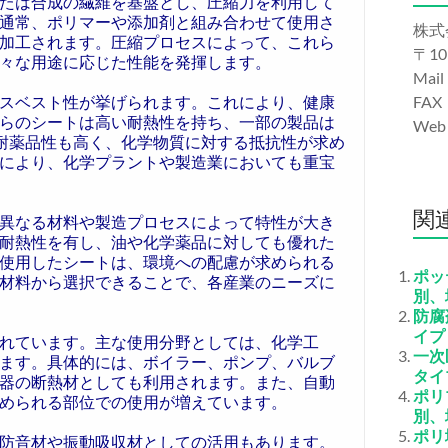
たは合成の繊維を基盤とし、圧縮力を利用して
通常、ポリマーや添加剤と組み合わせて使用さ
株式
加工されます。圧縮プロセスによって、これら
〒10
々な用途に応じた性能を発揮します。
Mail
スベスト性が挙げられます。これにより、健康
FAX
らのシートは高い耐熱性を持ち、一部の製品は
We
、耐薬品性も高く、化学物質に対する抵抗性が求め
により、化学プラントや製造業においても重宝
関
異なる材料や製造プロセスによって特性が大き
耐熱性を有し、油や化学薬品に対しても優れた
使用したシートは、環境への配慮が求められる
ポッ
材料から選択できることで、各産業のニーズに
別、
防腐
イプ
れています。主な使用分野としては、化学工
一次
ます。具体的には、ボイラー、ポンプ、バルブ
タイ
器の断熱材としても利用されます。また、自動
ポリ
められる部位での使用が増えています。
別、
ポリ
防音材や振動吸収材としての活用もあります。