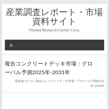
コ
産業調査レポート・市場
ン
テ
資料サイト
ン
ツ
Market Research Center Corp.
へ
ス
キ
メ
ッ
プ
ニ
ュ
ー
複合コンクリートデッキ市場：グロ
ーバル予測2025年-2031年
現在地:
ホーム
»
複合コンクリートデッキ市場：グローバル予測2024
年-2030年