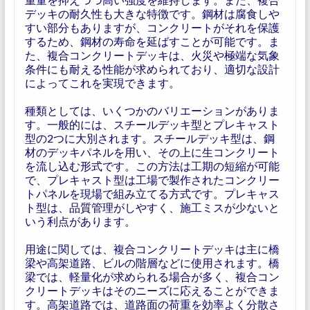
デッキの耐久性も大きな特徴です。鋼材は腐食しや
すい部分もありますが、コンクリートがそれを保護
するため、鋼材の寿命を延ばすことが可能です。ま
た、複合コンクリートデッキは、火災や極端な気象
条件にも耐える性能が求められており、適切な設計
によってこれを実現できます。
種類としては、いくつかのバリエーションがありま
す。一般的には、スチールデッキ型とプレキャスト
型の2つに大別されます。スチールデッキ型は、鋼
材のデッキパネルを用い、その上に生コンクリート
を流し込む形式です。この方法は工期の短縮が可能
で、プレキャスト型は工場で製作されたコンクリー
トパネルを現場で組み立てる方式です。プレキャス
ト型は、品質管理がしやすく、施工ミスが少ないと
いう利点があります。
用途に関しては、複合コンクリートデッキは主に橋
梁や高架道路、ビルの階層などに使用されます。橋
梁では、軽量化が求められる場合が多く、複合コン
クリートデッキはそのニーズに応えることができま
す。高架道路では、道路面の荷重を効率よく分散さ