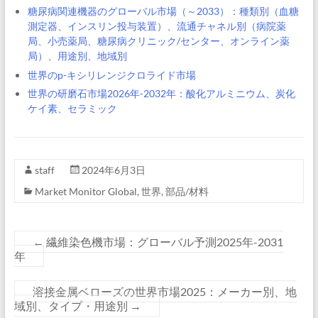
糖尿病関連機器のグローバル市場（～2033）：種類別（血糖
測定器、インスリン投与装置）、流通チャネル別（病院薬
局、小売薬局、糖尿病クリニック/センター、オンライン薬
局）、用途別、地域別
世界のp-キシリレンジクロライド市場
世界の研磨石市場2026年-2032年：酸化アルミニウム、炭化
ケイ素、セラミック
staff
2024年6月3日
Market Monitor Global
,
世界
,
部品/材料
←
繊維染色機市場：グローバル予測2025年-2031
年
溶接金属ベローズの世界市場2025：メーカー別、地
域別、タイプ・用途別
→