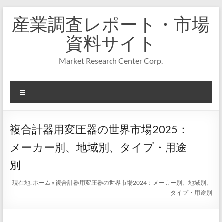
コ
産業調査レポート・市場
ン
テ
資料サイト
ン
ツ
Market Research Center Corp.
へ
ス
キ
メ
ッ
プ
ニ
ュ
ー
複合計器用変圧器の世界市場2025：
メーカー別、地域別、タイプ・用途
別
現在地:
ホーム
»
複合計器用変圧器の世界市場2024：メーカー別、地域別、
タイプ・用途別