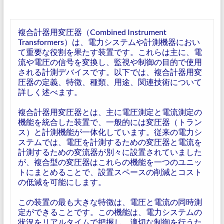
複合計器用変圧器（Combined Instrument
Transformers）は、電力システムや計測機器におい
て重要な役割を果たす装置です。これらは主に、電
流や電圧の信号を変換し、監視や制御の目的で使用
される計測デバイスです。以下では、複合計器用変
圧器の定義、特徴、種類、用途、関連技術について
詳しく述べます。
複合計器用変圧器とは、主に電圧測定と電流測定の
機能を統合した装置で、一般的には変圧器（トラン
ス）と計測機能が一体化しています。従来の電力シ
ステムでは、電圧を計測するための変圧器と電流を
計測するための変流器が別々に設置されていました
が、複合型の変圧器はこれらの機能を一つのユニッ
トにまとめることで、設置スペースの削減とコスト
の低減を可能にします。
この装置の最も大きな特徴は、電圧と電流の同時測
定ができることです。この機能は、電力システムの
状況をリアルタイムで把握し、適切な制御を行うた