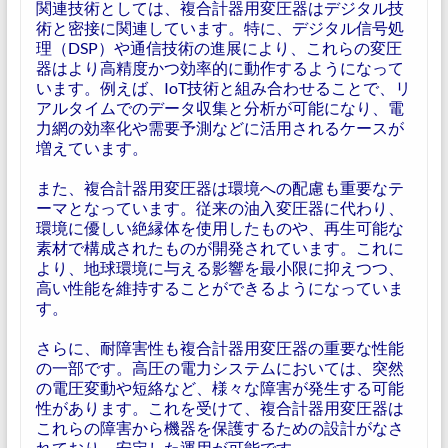
関連技術としては、複合計器用変圧器はデジタル技
術と密接に関連しています。特に、デジタル信号処
理（DSP）や通信技術の進展により、これらの変圧
器はより高精度かつ効率的に動作するようになって
います。例えば、IoT技術と組み合わせることで、リ
アルタイムでのデータ収集と分析が可能になり、電
力網の効率化や需要予測などに活用されるケースが
増えています。
また、複合計器用変圧器は環境への配慮も重要なテ
ーマとなっています。従来の油入変圧器に代わり、
環境に優しい絶縁体を使用したものや、再生可能な
素材で構成されたものが開発されています。これに
より、地球環境に与える影響を最小限に抑えつつ、
高い性能を維持することができるようになっていま
す。
さらに、耐障害性も複合計器用変圧器の重要な性能
の一部です。高圧の電力システムにおいては、突然
の電圧変動や短絡など、様々な障害が発生する可能
性があります。これを受けて、複合計器用変圧器は
これらの障害から機器を保護するための設計がなさ
れており、安定した運用が可能です。