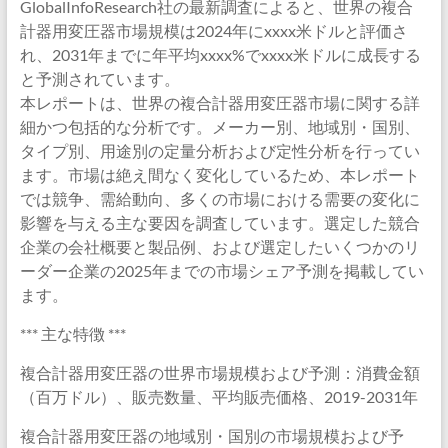
GlobalInfoResearch社の最新調査によると、世界の複合
計器用変圧器市場規模は2024年にxxxx米ドルと評価さ
れ、2031年までに年平均xxxx%でxxxx米ドルに成長する
と予測されています。
本レポートは、世界の複合計器用変圧器市場に関する詳
細かつ包括的な分析です。メーカー別、地域別・国別、
タイプ別、用途別の定量分析および定性分析を行ってい
ます。市場は絶え間なく変化しているため、本レポート
では競争、需給動向、多くの市場における需要の変化に
影響を与える主な要因を調査しています。選定した競合
企業の会社概要と製品例、および選定したいくつかのリ
ーダー企業の2025年までの市場シェア予測を掲載してい
ます。
*** 主な特徴 ***
複合計器用変圧器の世界市場規模および予測：消費金額
（百万ドル）、販売数量、平均販売価格、2019-2031年
複合計器用変圧器の地域別・国別の市場規模および予