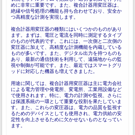
めに非常に重要です。また、複合計器用変圧器は、
絶縁や信号処理の機能も持ち合わせており、安全か
つ高精度な計測を実現します。
複合計器用変圧器の種類にはいくつかのものがあり
ます。まずは、電圧と電流を同時に測定するタイプ
のものが代表的です。これには、一次側と二次側の
変圧器に加えて、高精度な計測機能を内蔵している
ものが多いです。また、デジタル出力を持つものも
あり、最新の通信技術を利用して、遠隔地からの監
視や制御が可能です。また、最近ではスマートグリ
ッドに対応した機器も増えてきました。
用途に関しては、複合計器用変圧器は主に電力会社
による電力管理や発電所、変電所、工業用設備など
で使用されます。特に、電力の計測や監視、さらに
は保護系統の一環として重要な役割を果たしていま
す。また、これらの変圧器は、電力の品質を監視す
るためのデバイスとしても使用され、電力供給の安
定性を向上させるために欠かせないものとなってい
ます。