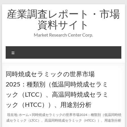
コ
産業調査レポート・市場
ン
テ
資料サイト
ン
ツ
Market Research Center Corp.
へ
ス
キ
メ
ッ
プ
ニ
ュ
ー
同時焼成セラミックの世界市場
2025：種類別（低温同時焼成セラミ
ック（LTCC）、高温同時焼成セラミ
ック（HTCC））、用途別分析
現在地:
ホーム
»
同時焼成セラミックの世界市場2024：種類別（低温同時焼
成セラミック（LTCC）、高温同時焼成セラミック（HTCC））、用途別分析