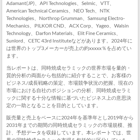
Adamant(JP)、API Technologies、Selmic、VTT、
American Technical Ceramics、NEO Tech、NTK
Technologies、Northrop Grumman、Samsung Electro-
Mechanics、PILKOR CND、ACX Corp、Yageo、Walsin
Technology、Darfon Materials、Elit Fine Ceramics、
Sunlord、CETC 43rd Instituteなどがあります。2024年に
は世界のトップ3メーカーが売上の約xxxxx％を占めてい
ます。
当レポートは、同時焼成セラミックの世界市場を量的・
質的分析の両面から包括的に紹介することで、お客様の
ビジネス/成長戦略の策定、市場競争状況の把握、現在の
市場における自社のポジションの分析、同時焼成セラミ
ックに関する十分な情報に基づいたビジネス上の意思決
定の一助となることを目的としています。
販売量と売上をベースに2024年を基準年とし2019年から
2031年までの期間の同時焼成セラミックの市場規模、推
計、予想データを収録しています。本レポートでは、世
界の同時焼成セラミック市場を包括的に区分していま