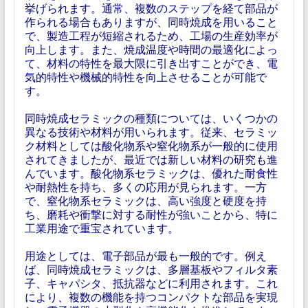
挙げられます。通常、複数のステップを経て部品が
作られる場合もありますが、同時焼成を用いること
で、製造工程が短縮されるため、工場の生産効率が
向上します。また、焼成温度や時間の最適化によっ
て、材料の特性を最大限に引き出すことができ、電
気的特性や機械的特性を向上させることが可能で
す。
同時焼成セラミックの種類については、いくつかの
異なる技術や材料が用いられます。従来、セラミッ
ク材料としては酸化物系や窒化物系が一般的に使用
されてきましたが、最近では新しい材料の研究も進
んでいます。酸化物系セラミックは、優れた耐食性
や耐熱性を持ち、多くの応用が見られます。一方
で、窒化物系セラミックは、高い強度と硬度を持
ち、磨耗や衝撃に対する耐性が強いことから、特に
工業用途で重宝されています。
用途としては、電子部品が最も一般的です。例え
ば、同時焼成セラミックは、多層基板やフィルタ素
子、キャパシタ、抵抗器などに利用されます。これ
により、複数の機能を持つコンパクトな部品を実現