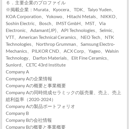
６．主要企業のプロファイル
※掲載企業：Murata、Kyocera、TDK、Taiyo Yuden、
KOA Corporation、Yokowo、Hitachi Metals、NIKKO、
Soshin Electric、Bosch、IMST GmbH、MST、Via
Electronic、Adamant(JP)、API Technologies、Selmic、
VTT、American Technical Ceramics、NEO Tech、NTK
Technologies、Northrop Grumman、Samsung Electro-
Mechanics、PILKOR CND、ACX Corp、Yageo、Walsin
Technology、Darfon Materials、Elit Fine Ceramics、
Sunlord、CETC 43rd Institute
Company A
Company Aの企業情報
Company Aの概要と事業概要
Company Aの同時焼成セラミックの販売量、売上、売上
総利益率（2020-2024）
Company Aの製品ポートフォリオ
Company B
Company Bの会社情報
Company Bの概要と事業概要