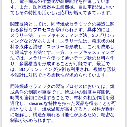
し、電子機器の小型化や高機能化を推進していま
す。また、医療機器や工業機械、自動車部品におい
てもその特性を活かした応用が増えてきています。
関連技術としては、同時焼成セラミックの製造に関
わる多様なプロセスが挙げられます。具体的には、
スラリー法、テープキャスティング法、3Dプリンテ
ィングなどがあります。スラリー法は、粉末状の材
料を液体と混ぜ、スラリーを形成し、これを成形し
て焼成する方法です。一方、テープキャスティング
法では、スラリーを使って薄いテープ状の材料を作
り、多層構造を形成することが可能です。最近で
は、3Dプリンティング技術も利用され、複雑な形状
や設計に対応できる柔軟性が求められています。
同時焼成セラミックの製造プロセスにおいては、焼
成条件の制御が重要です。焼成中の温度や雰囲気、
時間を適切に管理することで、材料の相互作用を最
適化し、 desiredな特性を持った製品を得ることが可
能となります。焼成温度が高すぎると、材料が過剰
に融解し、構造が崩れる可能性があるため、精密な
制御が求められます。