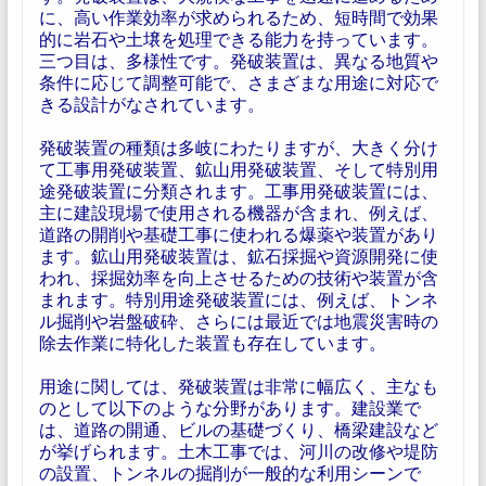
に、高い作業効率が求められるため、短時間で効果
的に岩石や土壌を処理できる能力を持っています。
三つ目は、多様性です。発破装置は、異なる地質や
条件に応じて調整可能で、さまざまな用途に対応で
きる設計がなされています。
発破装置の種類は多岐にわたりますが、大きく分け
て工事用発破装置、鉱山用発破装置、そして特別用
途発破装置に分類されます。工事用発破装置には、
主に建設現場で使用される機器が含まれ、例えば、
道路の開削や基礎工事に使われる爆薬や装置があり
ます。鉱山用発破装置は、鉱石採掘や資源開発に使
われ、採掘効率を向上させるための技術や装置が含
まれます。特別用途発破装置には、例えば、トンネ
ル掘削や岩盤破砕、さらには最近では地震災害時の
除去作業に特化した装置も存在しています。
用途に関しては、発破装置は非常に幅広く、主なも
のとして以下のような分野があります。建設業で
は、道路の開通、ビルの基礎づくり、橋梁建設など
が挙げられます。土木工事では、河川の改修や堤防
の設置、トンネルの掘削が一般的な利用シーンで