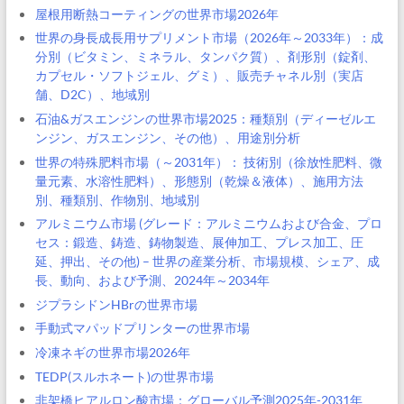
屋根用断熱コーティングの世界市場2026年
世界の身長成長用サプリメント市場（2026年～2033年）：成
分別（ビタミン、ミネラル、タンパク質）、剤形別（錠剤、
カプセル・ソフトジェル、グミ）、販売チャネル別（実店
舗、D2C）、地域別
石油&ガスエンジンの世界市場2025：種類別（ディーゼルエ
ンジン、ガスエンジン、その他）、用途別分析
世界の特殊肥料市場（～2031年）： 技術別（徐放性肥料、微
量元素、水溶性肥料）、形態別（乾燥＆液体）、施用方法
別、種類別、作物別、地域別
アルミニウム市場 (グレード：アルミニウムおよび合金、プロ
セス：鍛造、鋳造、鋳物製造、展伸加工、プレス加工、圧
延、押出、その他) – 世界の産業分析、市場規模、シェア、成
長、動向、および予測、2024年～2034年
ジプラシドンHBrの世界市場
手動式マパッドプリンターの世界市場
冷凍ネギの世界市場2026年
TEDP(スルホネート)の世界市場
非架橋ヒアルロン酸市場：グローバル予測2025年-2031年