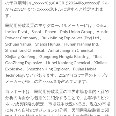
の予測期間中にxxxxx％のCAGRで2024年のxxxxx米ドル
から2031年までにxxxxx米ドルに達すると推定されま
す。
民間用発破装置の主なグローバルメーカーには、Orica、
Incitec Pivot、Sasol、Enaex、Poly Union Group、Austin
Powder Company、Bulk Mining Explosives (Pty) Ltd.、
Sichuan Yahua、Shanxi Huhua、Hunan Nanling Ind、
Shanxi Tond Chemical、Anhui Jiangnan Chemical、
Xinjiang Xuefeng、Gungdong Hongda Blasting、Tibet
GaoZheng Explosive、Hubei Kaolong Chemical、Xinlian
Explosive、Shenzhen King Explorer、Fujian Haixia
Technologyなどがあります。2024年には世界のトップ3
メーカーが売上の約xxxxx％を占めています。
当レポートは、民間用発破装置の世界市場を量的・質的
分析の両面から包括的に紹介することで、お客様のビジ
ネス/成長戦略の策定、市場競争状況の把握、現在の市場
における自社のポジションの分析、民間用発破装置に関