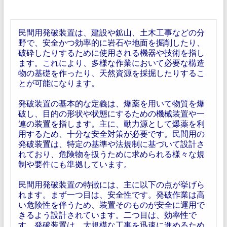
民間用発破装置は、建設や鉱山、土木工事などの分
野で、安全かつ効率的に岩石や地面を掘削したり、
破砕したりするために使用される機器や技術を指し
ます。これにより、多様な作業において必要な構造
物の基礎を作ったり、天然資源を採掘したりするこ
とが可能になります。
発破装置の基本的な定義は、爆薬を用いて物質を爆
破し、目的の形状や状態にするための機械装置や一
連の装置を指します。主に、動力源として爆薬を利
用するため、十分な安全対策が必要です。民間用の
発破装置は、特定の基準や法規制に基づいて設計さ
れており、危険物を扱うために求められる様々な規
制や要件にも準拠しています。
民間用発破装置の特徴には、主に以下の点が挙げら
れます。まず一つ目は、安全性です。発破作業は高
い危険性を伴うため、装置そのものが安全に運用で
きるよう設計されています。二つ目は、効率性で
す。発破装置は、大規模な工事を迅速に進めるため