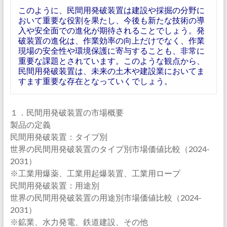
このように、民間用発破装置は建設や採掘の分野に
おいて重要な役割を果たし、今後も新たな技術の導
入や安全面での進化が期待されることでしょう。発
破装置の進化は、作業効率の向上だけでなく、作業
現場の安全性や環境保護に寄与することも、非常に
重要な課題とされています。このような観点から、
民間用発破装置は、未来の土木や建設業においてま
すます重要な存在となっていくでしょう。
１．民間用発破装置の市場概要
製品の定義
民間用発破装置：タイプ別
世界の民間用発破装置のタイプ別市場価値比較（2024-
2031）
※工業用爆薬、工業用起爆装置、工業用ロープ
民間用発破装置：用途別
世界の民間用発破装置の用途別市場価値比較（2024-
2031）
※鉱業、水力発電、鉄道建設、その他