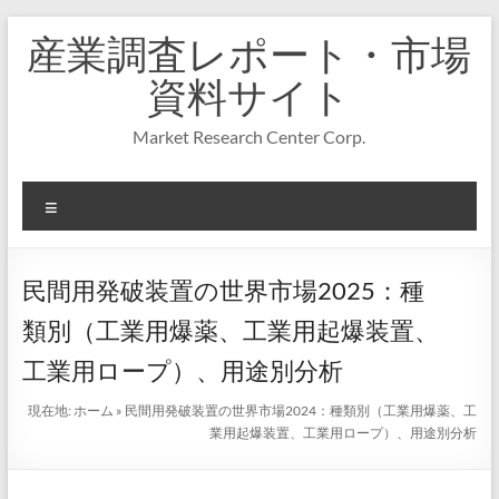
コ
産業調査レポート・市場
ン
テ
資料サイト
ン
ツ
Market Research Center Corp.
へ
ス
キ
メ
ッ
プ
ニ
ュ
ー
民間用発破装置の世界市場2025：種
類別（工業用爆薬、工業用起爆装置、
工業用ロープ）、用途別分析
現在地:
ホーム
»
民間用発破装置の世界市場2024：種類別（工業用爆薬、工
業用起爆装置、工業用ロープ）、用途別分析