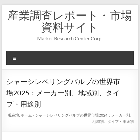
コ
産業調査レポート・市場
ン
テ
資料サイト
ン
ツ
Market Research Center Corp.
へ
ス
キ
メ
ッ
プ
ニ
ュ
ー
シャーシレベリングバルブの世界市
場2025：メーカー別、地域別、タイ
プ・用途別
現在地:
ホーム
»
シャーシレベリングバルブの世界市場2024：メーカー別、
地域別、タイプ・用途別