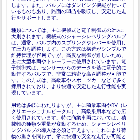
します。また、バルブにはダンピング機能が付いて
いるものもあり、路面の凹凸を吸収し、安定した走
行をサポートします。
種類については、主に機械式と電子制御式の2つに
大別されます。機械式のシャーシレベリングバルブ
は、通常、バルブ内のスプリングやレバーを使用し
て圧力を調整します。この方式は構造がシンプルで
維持管理が容易ですが、高度な制御が難しいため、
主に大型車両やトレーラーに使用されています。電
子制御式は、センサーからのデータを基に電子的に
動作するバルブで、非常に精密な高さ調整が可能で
す。この方式は、高級車やスポーツカーなどで多く
採用されており、より快適で安定した走行性能を実
現しています。
用途は多岐にわたりますが、主に商業車両やRV（レ
クリエーショナルビークル）、高級乗用車などで広
く使用されています。特に商業車両においては、積
載物の種類や重量が変動するため、シャーシレベリ
ングバルブの導入は必須と言えます。これにより荷
物の重さを問わず、常に快適で安全な走行が可能と