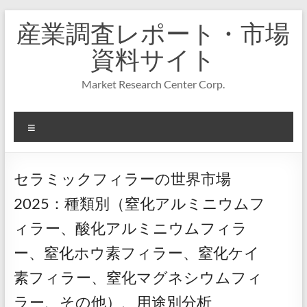
コ
産業調査レポート・市場
ン
テ
資料サイト
ン
ツ
Market Research Center Corp.
へ
ス
キ
メ
ッ
プ
ニ
ュ
ー
セラミックフィラーの世界市場
2025：種類別（窒化アルミニウムフ
ィラー、酸化アルミニウムフィラ
ー、窒化ホウ素フィラー、窒化ケイ
素フィラー、窒化マグネシウムフィ
ラー、その他）、用途別分析