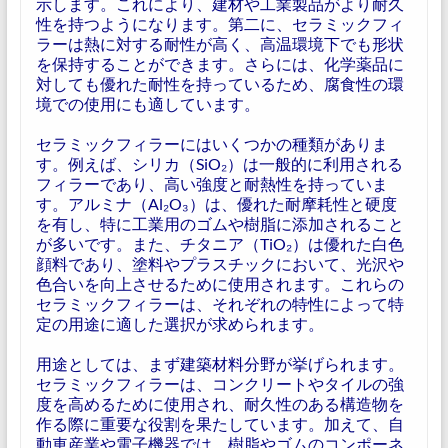
示します。これにより、建材や工業製品がより耐久
性を持つようになります。第二に、セラミックフィ
ラーは熱に対する耐性が高く、高温環境下でも形状
を保持することができます。さらには、化学薬品に
対しても優れた耐性を持っているため、腐食性の環
境での使用にも適しています。
セラミックフィラーにはいくつかの種類がありま
す。例えば、シリカ（SiO₂）は一般的に利用される
フィラーであり、高い強度と耐熱性を持っていま
す。アルミナ（Al₂O₃）は、優れた耐摩耗性と硬度
を有し、特に工業用のゴムや樹脂に添加されること
が多いです。また、チタニア（TiO₂）は優れた白色
顔料であり、塗料やプラスチックにおいて、光沢や
色合いを向上させるために使用されます。これらの
セラミックフィラーは、それぞれの特性によって特
定の用途に適した選択が求められます。
用途としては、まず建築材料分野が挙げられます。
セラミックフィラーは、コンクリートやタイルの強
度を高めるために使用され、耐久性のある構造物を
作る際に重要な役割を果たしています。加えて、自
動車産業や電子機器では、樹脂やゴムのコンポーネ