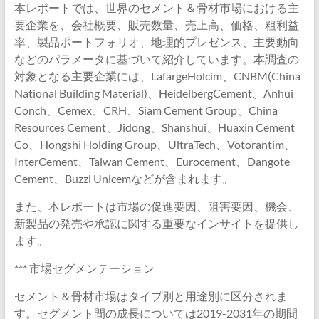
本レポートでは、世界のセメント＆骨材市場における主
要企業を、会社概要、販売数量、売上高、価格、粗利益
率、製品ポートフォリオ、地理的プレゼンス、主要動向
などのパラメータに基づいて紹介しています。本調査の
対象となる主要企業には、LafargeHolcim、CNBM(China
National Building Material)、HeidelbergCement、Anhui
Conch、Cemex、CRH、Siam Cement Group、China
Resources Cement、Jidong、Shanshui、Huaxin Cement
Co、Hongshi Holding Group、UltraTech、Votorantim、
InterCement、Taiwan Cement、Eurocement、Dangote
Cement、Buzzi Unicemなどが含まれます。
また、本レポートは市場の促進要因、阻害要因、機会、
新製品の発売や承認に関する重要なインサイトを提供し
ます。
*** 市場セグメンテーション
セメント＆骨材市場はタイプ別と用途別に区分されま
す。セグメント間の成長については2019-2031年の期間