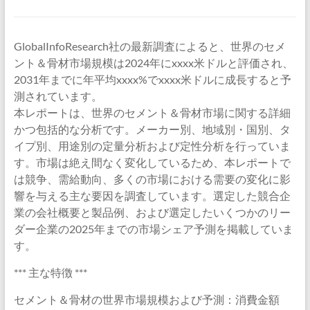
GlobalInfoResearch社の最新調査によると、世界のセメ
ント＆骨材市場規模は2024年にxxxx米ドルと評価され、
2031年までに年平均xxxx%でxxxx米ドルに成長すると予
測されています。
本レポートは、世界のセメント＆骨材市場に関する詳細
かつ包括的な分析です。メーカー別、地域別・国別、タ
イプ別、用途別の定量分析および定性分析を行っていま
す。市場は絶え間なく変化しているため、本レポートで
は競争、需給動向、多くの市場における需要の変化に影
響を与える主な要因を調査しています。選定した競合企
業の会社概要と製品例、および選定したいくつかのリー
ダー企業の2025年までの市場シェア予測を掲載していま
す。
*** 主な特徴 ***
セメント＆骨材の世界市場規模および予測：消費金額