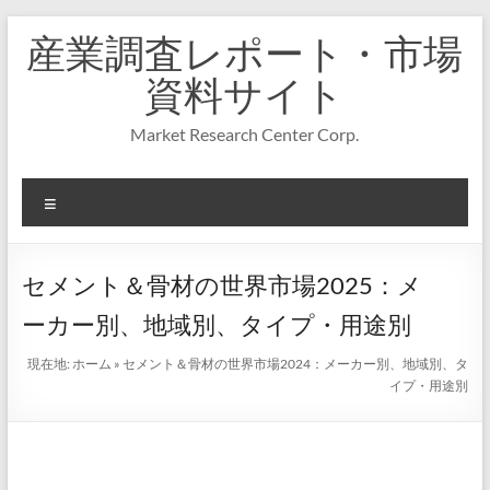
コ
産業調査レポート・市場
ン
テ
資料サイト
ン
ツ
Market Research Center Corp.
へ
ス
キ
メ
ッ
プ
ニ
ュ
ー
セメント＆骨材の世界市場2025：メ
ーカー別、地域別、タイプ・用途別
現在地:
ホーム
»
セメント＆骨材の世界市場2024：メーカー別、地域別、タ
イプ・用途別