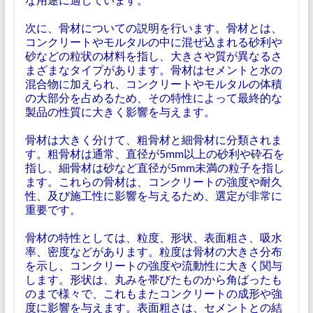
次に、骨材についての説明を行います。骨材とは、
コンクリートやモルタルの中に混ぜ込まれる砂利や
砂などの粒状の材料を指し、大きさや質が異なるさ
まざまなタイプがあります。骨材はセメントと水の
混合物に加えられ、コンクリートやモルタルの体積
の大部分を占めるため、その特性によって最終的な
製品の性質に大きく影響を与えます。
骨材は大きく分けて、粗骨材と細骨材に分類されま
す。粗骨材は通常、直径が5mm以上の砂利や砕石を
指し、細骨材は砂など直径が5mm未満の粒子を指し
ます。これらの骨材は、コンクリートの強度や耐久
性、及び施工性に影響を与えるため、選定が非常に
重要です。
骨材の特性としては、粒度、形状、表面粗さ、吸水
率、密度などがあります。粒度は骨材の大きさ分布
を示し、コンクリートの強度や流動性に大きく関与
します。形状は、丸みを帯びたものから角ばったも
のまで様々で、これもまたコンクリートの成形や強
度に影響を与えます。表面粗さは、セメントとの結