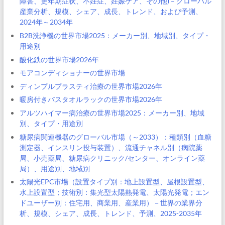
障害、更年期症状、不妊症、妊娠ケア、その他) – グローバル
産業分析、規模、シェア、成長、トレンド、および予測、
2024年～2034年
B2B洗浄機の世界市場2025：メーカー別、地域別、タイプ・
用途別
酸化鉄の世界市場2026年
モアコンディショナーの世界市場
ディンプルプラスティ治療の世界市場2026年
暖房付きバスタオルラックの世界市場2026年
アルツハイマー病治療の世界市場2025：メーカー別、地域
別、タイプ・用途別
糖尿病関連機器のグローバル市場（～2033）：種類別（血糖
測定器、インスリン投与装置）、流通チャネル別（病院薬
局、小売薬局、糖尿病クリニック/センター、オンライン薬
局）、用途別、地域別
太陽光EPC市場（設置タイプ別：地上設置型、屋根設置型、
水上設置型；技術別：集光型太陽熱発電、太陽光発電；エン
ドユーザー別：住宅用、商業用、産業用）－世界の業界分
析、規模、シェア、成長、トレンド、予測、2025-2035年