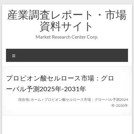
コ
産業調査レポート・市場
ン
テ
資料サイト
ン
ツ
Market Research Center Corp.
へ
ス
キ
メ
ッ
プ
ニ
ュ
ー
プロピオン酸セルロース市場：グロ
ーバル予測2025年-2031年
現在地:
ホーム
»
プロピオン酸セルロース市場：グローバル予測2024
年-2030年