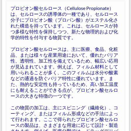
プロピオン酸セルロース（Cellulose Propionate）
は、セルロースの誘導体の一種であり、セルロース
分子にプロピオン酸（プロパン酸）がエステル化さ
れた構造を持っています。これは、セルロースが持
つ多様な特性を保持しつつ、新たな物理的および化
学的特性を付与する物質です。
プロピオン酸セルロースは、主に医療、食品、化粧
品、または様々な産業用途において、優れたバリア
性、透明性、加工性を備えているため、幅広い応用
が見込まれています。例えば、フィルム材料として
用いられることが多く、このフィルムは水分や酸素
などの通過を防ぐバリア特性に優れています。ま
た、熱的な安定性も持っているため、高い加工温度
にも耐えることができる点が、プロピオン酸セルロ
ースの大きな特徴の一つです。
この物質の加工は、主にスピニング（繊維化）、コ
ーティング、またはフィルム形成などの手法によっ
て行われます。ここで得られたプロピオン酸セルロ
ースの製品は、さまざまな用途に応じて設計・製造
されます。例えば、医療分野では、ドラッグデリバ