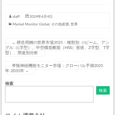
staff
2024年6月4日
Market Monitor Global
,
その他産業
,
世界
←
構造用鋼の世界市場2025：種類別（Iビーム、アン
グル（L字型）、中空構造断面（HSS）形状、Z字型、T字
型）、用途別分析
脊髄神経機能モニター市場：グローバル予測2025
年-2031年
→
検索
検索