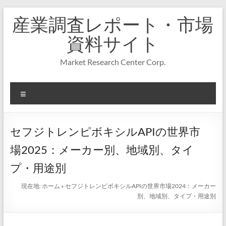
コ
産業調査レポート・市場
ン
テ
資料サイト
ン
ツ
Market Research Center Corp.
へ
ス
キ
メ
ッ
プ
ニ
ュ
ー
セフジトレンピボキシルAPIの世界市
場2025：メーカー別、地域別、タイ
プ・用途別
現在地:
ホーム
»
セフジトレンピボキシルAPIの世界市場2024：メーカー
別、地域別、タイプ・用途別