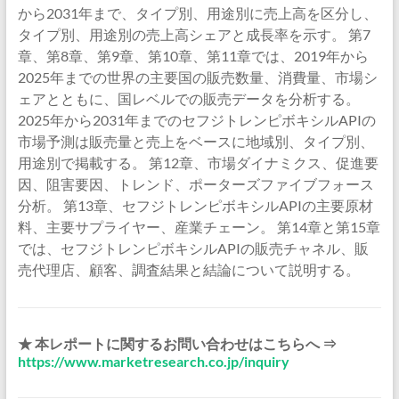
から2031年まで、タイプ別、用途別に売上高を区分し、
タイプ別、用途別の売上高シェアと成長率を示す。 第7
章、第8章、第9章、第10章、第11章では、2019年から
2025年までの世界の主要国の販売数量、消費量、市場シ
ェアとともに、国レベルでの販売データを分析する。
2025年から2031年までのセフジトレンピボキシルAPIの
市場予測は販売量と売上をベースに地域別、タイプ別、
用途別で掲載する。 第12章、市場ダイナミクス、促進要
因、阻害要因、トレンド、ポーターズファイブフォース
分析。 第13章、セフジトレンピボキシルAPIの主要原材
料、主要サプライヤー、産業チェーン。 第14章と第15章
では、セフジトレンピボキシルAPIの販売チャネル、販
売代理店、顧客、調査結果と結論について説明する。
★ 本レポートに関するお問い合わせはこちらへ ⇒
https://www.marketresearch.co.jp/inquiry