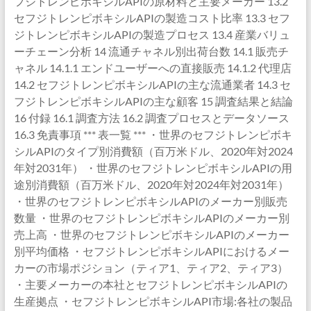
フジトレンピボキシルAPIの原材料と主要メーカー 13.2
セフジトレンピボキシルAPIの製造コスト比率 13.3 セフ
ジトレンピボキシルAPIの製造プロセス 13.4 産業バリュ
ーチェーン分析 14 流通チャネル別出荷台数 14.1 販売チ
ャネル 14.1.1 エンドユーザーへの直接販売 14.1.2 代理店
14.2 セフジトレンピボキシルAPIの主な流通業者 14.3 セ
フジトレンピボキシルAPIの主な顧客 15 調査結果と結論
16 付録 16.1 調査方法 16.2 調査プロセスとデータソース
16.3 免責事項 *** 表一覧 *** ・世界のセフジトレンピボキ
シルAPIのタイプ別消費額（百万米ドル、2020年対2024
年対2031年） ・世界のセフジトレンピボキシルAPIの用
途別消費額（百万米ドル、2020年対2024年対2031年）
・世界のセフジトレンピボキシルAPIのメーカー別販売
数量 ・世界のセフジトレンピボキシルAPIのメーカー別
売上高 ・世界のセフジトレンピボキシルAPIのメーカー
別平均価格 ・セフジトレンピボキシルAPIにおけるメー
カーの市場ポジション（ティア1、ティア2、ティア3）
・主要メーカーの本社とセフジトレンピボキシルAPIの
生産拠点 ・セフジトレンピボキシルAPI市場:各社の製品