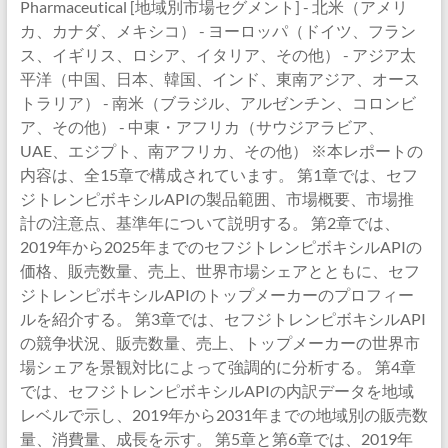
Pharmaceutical [地域別市場セグメント] - 北米（アメリ
カ、カナダ、メキシコ） - ヨーロッパ（ドイツ、フラン
ス、イギリス、ロシア、イタリア、その他） - アジア太
平洋（中国、日本、韓国、インド、東南アジア、オース
トラリア） - 南米（ブラジル、アルゼンチン、コロンビ
ア、その他） - 中東・アフリカ（サウジアラビア、
UAE、エジプト、南アフリカ、その他） ※本レポートの
内容は、全15章で構成されています。 第1章では、セフ
ジトレンピボキシルAPIの製品範囲、市場概要、市場推
計の注意点、基準年について説明する。 第2章では、
2019年から2025年までのセフジトレンピボキシルAPIの
価格、販売数量、売上、世界市場シェアとともに、セフ
ジトレンピボキシルAPIのトップメーカーのプロフィー
ルを紹介する。 第3章では、セフジトレンピボキシルAPI
の競争状況、販売数量、売上、トップメーカーの世界市
場シェアを景観対比によって強調的に分析する。 第4章
では、セフジトレンピボキシルAPIの内訳データを地域
レベルで示し、2019年から2031年までの地域別の販売数
量、消費量、成長を示す。 第5章と第6章では、2019年