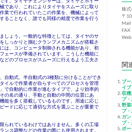
です。タイヤチェンジャーは、タイヤとホイー
械であり、これによりタイヤをスムーズに取り
株式
作業で行われていたこの作業を、機械によって
〒10
することなく、誰でも同様の精度で作業を行う
Mail
FAX
ましょう。一般的な特徴としては、タイヤのサ
We
をしっかりと掴むクランプメカニズムが搭載さ
には、コンピュータ制御される機能があり、初
フェースが準備されています。こうした機能に
などのプロセスがスムーズに行えるよう工夫さ
関
、自動式、半自動式の3種類に分けることができ
ブー
タイルで作業者が自らすべてのプロセスを管理
イプ
」で自動的に作業が進むタイプで、より効率的
収穫
その名の通り、手動と自動の中間の位置にあ
プ・
機能を多く搭載しているものです。用途に応じ
野菜
ピードに応じて適切な方式を選ぶことが重要で
プ・
ガン
プ・
限られているわけではありません。多くの工場
ポー
ランス調整などの作業の際にも使用されます。