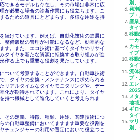
別、
応できるモデルも存在し、その市場は非常に広
発泡
理が必要な場合の診断作業にも役立ちます。こ
プ・
するための道具にとどまらず、多様な用途を持
産業
タイ
移動
を続けています。例えば、自動化技術の進展に
ーカ
や、整備履歴の管理が可能になるなど、効率的な
カモ
ます。また、エコ技術に基づくタイヤのリサイ
イプ
みタイヤを新たな資源に転換する取り組みが進
移動
形作る上でも重要な役割を果たしています。
タイ
流体
について考察することができます。自動車技術
プ・
で、タイヤの交換・メンテナンスに求められる
エレ
たリアルタイムなタイヤモニタリングや、デー
20
率化が期待されています。これにより、タイヤ
メタ
を持つ機械として進化していくと考えられま
地域
ギロ
タイ
、その定義、特徴、種類、用途、関連技術につ
マリ
らの自動車整備においてますます重要な役割を
別、
ヤチェンジャーの利用や選定において役立つこ