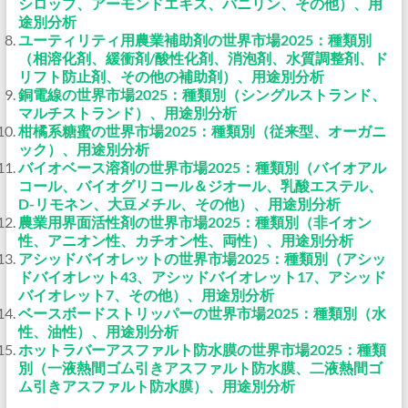
シロップ、アーモンドエキス、バニリン、その他）、用
途別分析
ユーティリティ用農業補助剤の世界市場2025：種類別
（相溶化剤、緩衝剤/酸性化剤、消泡剤、水質調整剤、ド
リフト防止剤、その他の補助剤）、用途別分析
銅電線の世界市場2025：種類別（シングルストランド、
マルチストランド）、用途別分析
柑橘系糖蜜の世界市場2025：種類別（従来型、オーガニ
ック）、用途別分析
バイオベース溶剤の世界市場2025：種類別（バイオアル
コール、バイオグリコール＆ジオール、乳酸エステル、
D-リモネン、大豆メチル、その他）、用途別分析
農業用界面活性剤の世界市場2025：種類別（非イオン
性、アニオン性、カチオン性、両性）、用途別分析
アシッドバイオレットの世界市場2025：種類別（アシッ
ドバイオレット43、アシッドバイオレット17、アシッド
バイオレット7、その他）、用途別分析
ベースボードストリッパーの世界市場2025：種類別（水
性、油性）、用途別分析
ホットラバーアスファルト防水膜の世界市場2025：種類
別（一液熱間ゴム引きアスファルト防水膜、二液熱間ゴ
ム引きアスファルト防水膜）、用途別分析