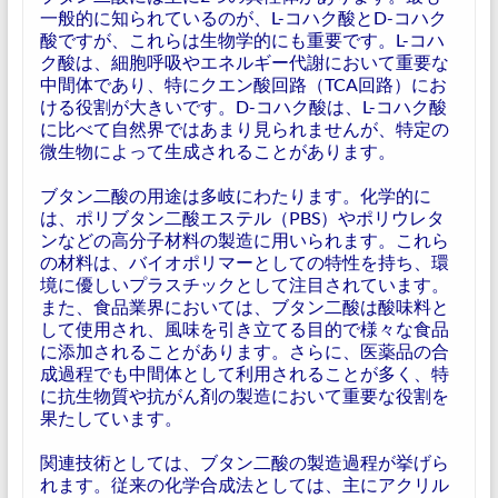
一般的に知られているのが、L-コハク酸とD-コハク
酸ですが、これらは生物学的にも重要です。L-コハ
ク酸は、細胞呼吸やエネルギー代謝において重要な
中間体であり、特にクエン酸回路（TCA回路）にお
ける役割が大きいです。D-コハク酸は、L-コハク酸
に比べて自然界ではあまり見られませんが、特定の
微生物によって生成されることがあります。
ブタン二酸の用途は多岐にわたります。化学的に
は、ポリブタン二酸エステル（PBS）やポリウレタ
ンなどの高分子材料の製造に用いられます。これら
の材料は、バイオポリマーとしての特性を持ち、環
境に優しいプラスチックとして注目されています。
また、食品業界においては、ブタン二酸は酸味料と
して使用され、風味を引き立てる目的で様々な食品
に添加されることがあります。さらに、医薬品の合
成過程でも中間体として利用されることが多く、特
に抗生物質や抗がん剤の製造において重要な役割を
果たしています。
関連技術としては、ブタン二酸の製造過程が挙げら
れます。従来の化学合成法としては、主にアクリル