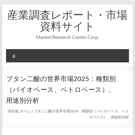
コ
産業調査レポート・市場
ン
テ
資料サイト
ン
ツ
Market Research Center Corp.
へ
ス
キ
メ
ッ
プ
ニ
ュ
ー
ブタン二酸の世界市場2025：種類別
（バイオベース、ペトロベース）、
用途別分析
現在地:
ホーム
»
ブタン二酸の世界市場2024：種類別（バイオベース、ペト
ロベース）、用途別分析