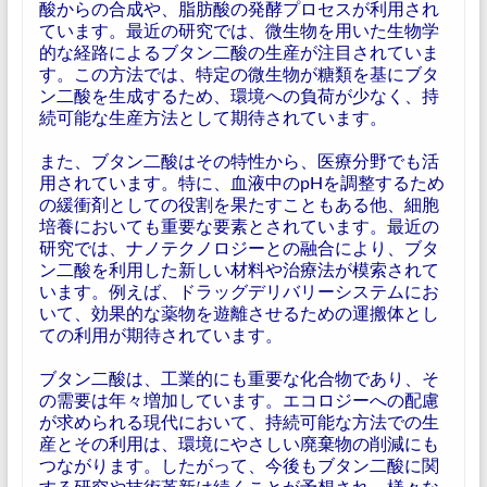
酸からの合成や、脂肪酸の発酵プロセスが利用され
ています。最近の研究では、微生物を用いた生物学
的な経路によるブタン二酸の生産が注目されていま
す。この方法では、特定の微生物が糖類を基にブタ
ン二酸を生成するため、環境への負荷が少なく、持
続可能な生産方法として期待されています。
また、ブタン二酸はその特性から、医療分野でも活
用されています。特に、血液中のpHを調整するため
の緩衝剤としての役割を果たすこともある他、細胞
培養においても重要な要素とされています。最近の
研究では、ナノテクノロジーとの融合により、ブタ
ン二酸を利用した新しい材料や治療法が模索されて
います。例えば、ドラッグデリバリーシステムにお
いて、効果的な薬物を遊離させるための運搬体とし
ての利用が期待されています。
ブタン二酸は、工業的にも重要な化合物であり、そ
の需要は年々増加しています。エコロジーへの配慮
が求められる現代において、持続可能な方法での生
産とその利用は、環境にやさしい廃棄物の削減にも
つながります。したがって、今後もブタン二酸に関
する研究や技術革新は続くことが予想され、様々な