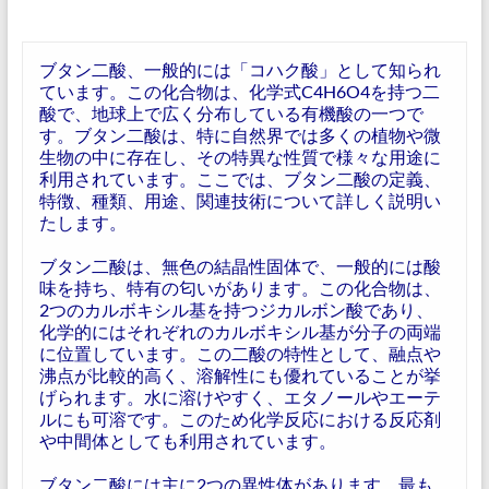
ブタン二酸、一般的には「コハク酸」として知られ
ています。この化合物は、化学式C4H6O4を持つ二
酸で、地球上で広く分布している有機酸の一つで
す。ブタン二酸は、特に自然界では多くの植物や微
生物の中に存在し、その特異な性質で様々な用途に
利用されています。ここでは、ブタン二酸の定義、
特徴、種類、用途、関連技術について詳しく説明い
たします。
ブタン二酸は、無色の結晶性固体で、一般的には酸
味を持ち、特有の匂いがあります。この化合物は、
2つのカルボキシル基を持つジカルボン酸であり、
化学的にはそれぞれのカルボキシル基が分子の両端
に位置しています。この二酸の特性として、融点や
沸点が比較的高く、溶解性にも優れていることが挙
げられます。水に溶けやすく、エタノールやエーテ
ルにも可溶です。このため化学反応における反応剤
や中間体としても利用されています。
ブタン二酸には主に2つの異性体があります。最も