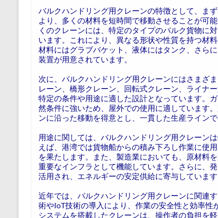
バルクハンドリング用クレーンの特徴として、まず
より、多くの材料を短時間で移動させることが可能
くのクレーンには、特定のタイプのバルク貨物に対
います。これにより、異なる形状や性質を持つ材料
材料にはグラブバケット、液体にはタンク、さらに
装置が用意されています。
次に、バルクハンドリング用クレーンにはさまざま
レーン、橋形クレーン、回転式クレーン、ライナー
特定の条件や用途に適した設計となっています。ガ
然条件に強いため、屋外での使用に適しています。
ンに沿った移動を得意とし、一貫した生産ラインで
用途に関しては、バルクハンドリング用クレーンは
えば、港湾では貨物船からの積み下ろし作業に使用
を果たします。また、製造業においても、原材料を
重要なインフラとして機能しています。さらに、発
活用され、エネルギーの安定供給に寄与しています
近年では、バルクハンドリング用クレーンに関連す
術やIoT技術の導入により、作業の安全性と効率
システムを搭載したクレーンは、操作者の負担を軽