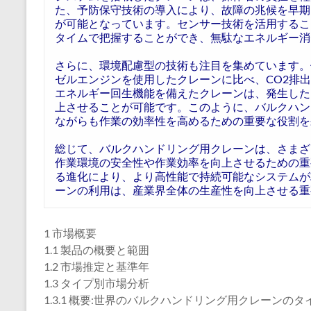
た、予防保守技術の導入により、故障の兆候を早期
が可能となっています。センサー技術を活用するこ
タイムで把握することができ、無駄なエネルギー消
さらに、環境配慮型の技術も注目を集めています。
ゼルエンジンを使用したクレーンに比べ、CO2排
エネルギー回生機能を備えたクレーンは、発生した
上させることが可能です。このように、バルクハン
ながらも作業の効率性を高めるための重要な役割を
総じて、バルクハンドリング用クレーンは、さまざ
作業環境の安全性や作業効率を向上させるための重
る進化により、より高性能で持続可能なシステムが
ーンの利用は、産業界全体の生産性を向上させる重
1 市場概要
1.1 製品の概要と範囲
1.2 市場推定と基準年
1.3 タイプ別市場分析
1.3.1 概要:世界のバルクハンドリング用クレーンのタイ