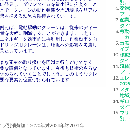
別、
に発見し、ダウンタイムを最小限に抑えること
発泡
とで、クレーンの動作状態や周辺環境をリアル
プ・
費を抑える効果も期待されています。
産業
タイ
例えば、電動駆動のクレーンは、従来のディー
移動
出量を大幅に削減することができます。加えて、
ーカ
エネルギーを効率的に再利用し、作業効率を向
カモ
ドリング用クレーンは、環境への影響を考慮し
イプ
果たしています。
移動
タイ
まな素材の取り扱いを円滑に行うだけでなく、
流体
要な設備となっています。今後も技術のさらな
プ・
求められていくことでしょう。このようなクレ
エレ
要な要素と位置づけられています。
20
メタ
地域
ギロ
タイ
マリ
別、
プ別消費額：2020年対2024年対2031年