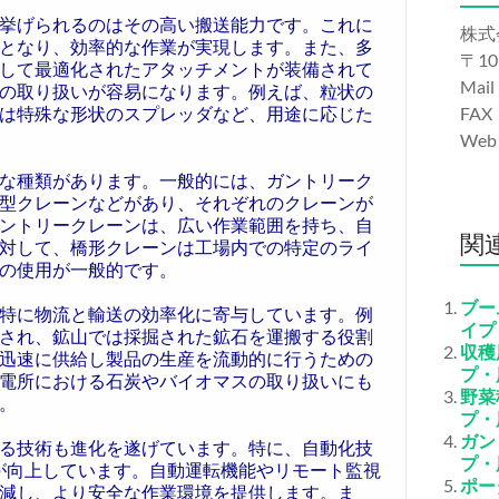
挙げられるのはその高い搬送能力です。これに
株式
となり、効率的な作業が実現します。また、多
〒10
して最適化されたアタッチメントが装備されて
Mail
の取り扱いが容易になります。例えば、粒状の
は特殊な形状のスプレッダなど、用途に応じた
FAX
We
な種類があります。一般的には、ガントリーク
型クレーンなどがあり、それぞれのクレーンが
ントリークレーンは、広い作業範囲を持ち、自
関
対して、橋形クレーンは工場内での特定のライ
の使用が一般的です。
ブー
特に物流と輸送の効率化に寄与しています。例
イプ
され、鉱山では採掘された鉱石を運搬する役割
収穫
迅速に供給し製品の生産を流動的に行うための
プ・
電所における石炭やバイオマスの取り扱いにも
野菜
。
プ・
ガン
る技術も進化を遂げています。特に、自動化技
プ・
性が向上しています。自動運転機能やリモート監視
ポー
減し、より安全な作業環境を提供します。ま