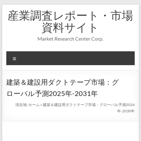
コ
産業調査レポート・市場
ン
テ
資料サイト
ン
ツ
Market Research Center Corp.
へ
ス
キ
メ
ッ
プ
ニ
ュ
ー
建築＆建設用ダクトテープ市場：グ
ローバル予測2025年-2031年
現在地:
ホーム
»
建築＆建設用ダクトテープ市場：グローバル予測2024
年-2030年