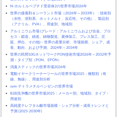
N-ホルミルペプチド受容体2の世界市場2026年
世界の接着剤＆シーラント市場（2026年～2033年）：技術別
（水性、溶剤系、ホットメルト、反応性、その他）、製品別
（アクリル、PVA）、用途別、地域別
アルミニウム市場 (グレード：アルミニウムおよび合金、プロ
セス：鍛造、鋳造、鋳物製造、展伸加工、プレス加工、圧
延、押出、その他) – 世界の産業分析、市場規模、シェア、成
長、動向、および予測、2024年～2034年
世界の民間10GネットワークPON技術市場2026年～2032年予
測：タイプ別（PON、EPON）
消臭スティックの世界市場2026年
電動イヤークリーナーツールの世界市場2025：種類別（有
線、無線）、用途別分析
sym-テトラメチルベンゼンの世界市場
B2B洗浄機の世界市場2025：メーカー別、地域別、タイプ・
用途別
高純度テレフタル酸市場規模・シェア分析 – 成長トレンドと
予測 (2025-2030年)