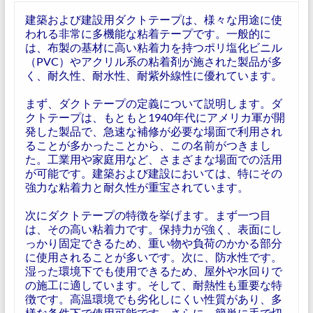
建築および建設用ダクトテープは、様々な用途に使
われる非常に多機能な粘着テープです。一般的に
は、布製の基材に高い粘着力を持つポリ塩化ビニル
（PVC）やアクリル系の粘着剤が施された製品が多
く、耐久性、耐水性、耐紫外線性に優れています。
まず、ダクトテープの定義について説明します。ダ
クトテープは、もともと1940年代にアメリカ軍が開
発した製品で、急速な補修が必要な場面で利用され
ることが多かったことから、この名前がつきまし
た。工業用や家庭用など、さまざまな場面での活用
が可能です。建築および建設においては、特にその
強力な粘着力と耐久性が重宝されています。
次にダクトテープの特徴を挙げます。まず一つ目
は、その高い粘着力です。保持力が強く、表面にし
っかり固定できるため、重い物や負荷のかかる部分
に使用されることが多いです。次に、防水性です。
湿った環境下でも使用できるため、屋外や水回りで
の施工に適しています。そして、耐熱性も重要な特
徴です。高温環境でも劣化しにくい性質があり、多
様な条件下で使用可能です。さらに、簡単に手で切