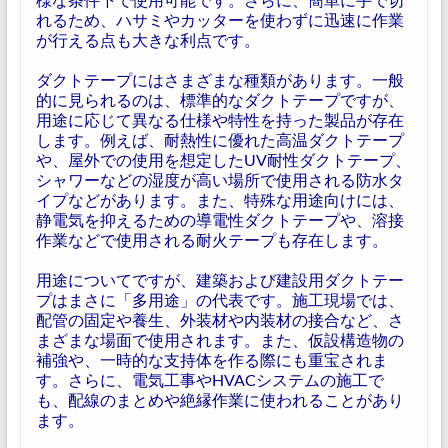
れるため、ハサミやカッターを使わずに迅速に作業
が行える点も大きな利点です。
ダクトテープにはさまざまな種類があります。一般
的に見られるのは、標準的なダクトテープですが、
用途に応じて異なる仕様や特性を持った製品が存在
します。例えば、耐熱性に優れた高温ダクトテープ
や、屋外での使用を想定したUV耐性ダクトテープ、
シャワーなどの湿度が高い場所で使用される防水タ
イプなどがあります。また、特殊な用途向けには、
静電気を抑えるための導電性ダクトテープや、溶接
作業などで使用される耐火テープも存在します。
用途についてですが、建築および建設用ダクトテー
プはまさに「多用途」の代表です。施工現場では、
配管の固定や養生、外装材や内装材の接合など、さ
まざまな場面で使用されます。また、仮設構造物の
補強や、一時的な支持体を作る際にも重宝されま
す。さらに、電気工事やHVACシステムの施工で
も、配線のまとめや絶縁作業に使われることがあり
ます。