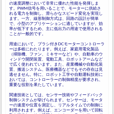
の速度調整において非常に優れた性能を発揮しま
す。PWM信号を用いることで、モーターに供給さ
れる電力を制御し、滑らかなスピード変化を実現し
ます。一方、線形制御方式は、回路の設計が簡単
で、小型のアプリケーションに適していますが、効
率が低下するため、主に低出力の用途で使用される
ことが一般的です。
用途において、ブラシ付きDCモーターコントローラ
ーは多岐にわたります。例えば、家庭用電化製品
（掃除機、ファン、ミキサーなど）や、自動車のウ
ィンドウ開閉装置、電動工具、ロボットアームなど
で広く使われています。また、産業機械や自動化装
置、搬送システム、医療機器などでもその存在は見
逃せません。特に、ロボット工学や自動運転技術に
おいては、コントローラーの制御精度が要求され、
重要な役割を果たしています。
関連技術としては、センサー技術やフィードバック
制御システムが挙げられます。センサーは、モータ
ーの速度や位置を測定し、リアルタイムでの制御に
利用されます。例えば、エンコーダーを用いて回転