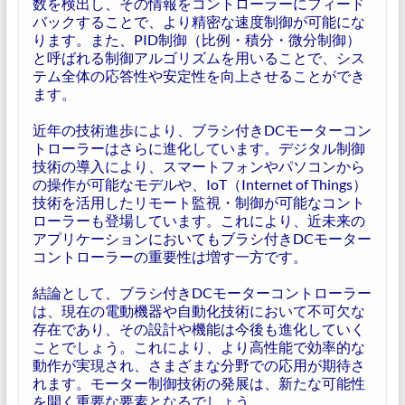
数を検出し、その情報をコントローラーにフィード
バックすることで、より精密な速度制御が可能にな
ります。また、PID制御（比例・積分・微分制御）
と呼ばれる制御アルゴリズムを用いることで、シス
テム全体の応答性や安定性を向上させることができ
ます。
近年の技術進歩により、ブラシ付きDCモーターコン
トローラーはさらに進化しています。デジタル制御
技術の導入により、スマートフォンやパソコンから
の操作が可能なモデルや、IoT（Internet of Things）
技術を活用したリモート監視・制御が可能なコント
ローラーも登場しています。これにより、近未来の
アプリケーションにおいてもブラシ付きDCモーター
コントローラーの重要性は増す一方です。
結論として、ブラシ付きDCモーターコントローラー
は、現在の電動機器や自動化技術において不可欠な
存在であり、その設計や機能は今後も進化していく
ことでしょう。これにより、より高性能で効率的な
動作が実現され、さまざまな分野での応用が期待さ
れます。モーター制御技術の発展は、新たな可能性
を開く重要な要素となるでしょう。