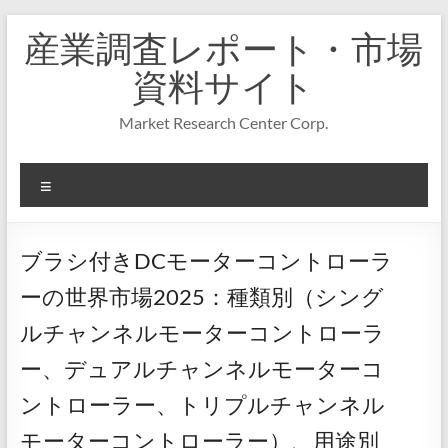
コ
産業調査レポート・市場
ン
テ
資料サイト
ン
ツ
Market Research Center Corp.
へ
ス
キ
メ
ッ
プ
ニ
ュ
ー
ブラシ付きDCモーターコントローラ
ーの世界市場2025：種類別（シング
ルチャンネルモーターコントローラ
ー、デュアルチャンネルモーターコ
ントローラー、トリプルチャンネル
モーターコントローラー）、用途別