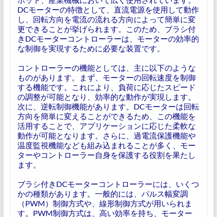
DCモーターの特徴として、直流電源を使用して動作
し、回転方向を電流の流れる方向によって簡単に変
更できることが挙げられます。このため、ブラシ付
きDCモーターコントローラーは、モーターの効率的
な制御を実現するために必要な装置です。
コントローラーの機能としては、主に以下のような
ものがあります。まず、モーターの回転速度を制御
する機能です。これにより、負荷に応じたスピード
の調整が可能となり、効率的な動作が実現します。
次に、逆転制御機能があります。DCモーターは回転
方向を簡単に変えることができるため、この機能を
活用することで、アプリケーションに応じた柔軟な
動作が可能となります。さらに、過電流保護機能や
温度監視機能なども組み込まれることが多く、モー
ターやコントローラー自身を保護する役割を果たし
ます。
ブラシ付きDCモーターコントローラーには、いくつ
かの種類があります。一般的には、パルス幅変調
（PWM）制御方式や、線形制御方式が用いられま
す。PWM制御方式は、高い効率を持ち、モーター