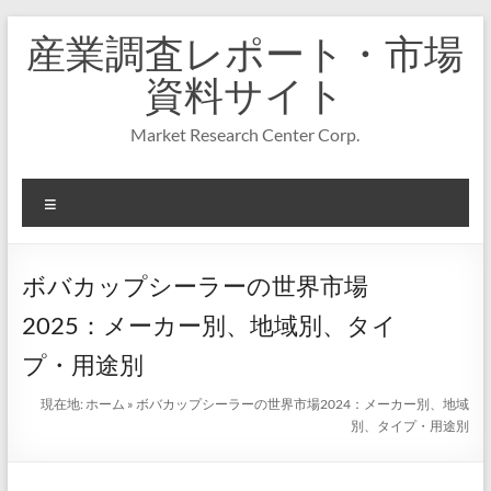
コ
産業調査レポート・市場
ン
テ
資料サイト
ン
ツ
Market Research Center Corp.
へ
ス
キ
メ
ッ
プ
ニ
ュ
ー
ボバカップシーラーの世界市場
2025：メーカー別、地域別、タイ
プ・用途別
現在地:
ホーム
»
ボバカップシーラーの世界市場2024：メーカー別、地域
別、タイプ・用途別