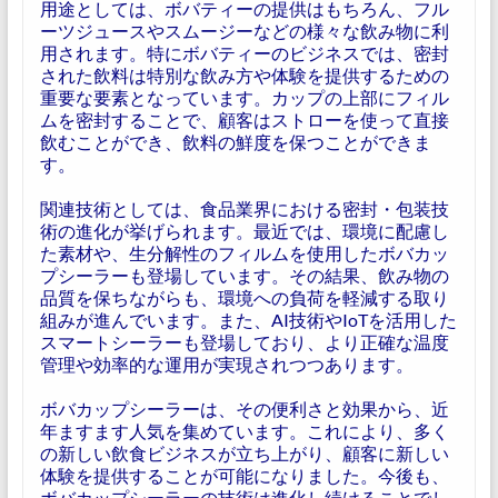
用途としては、ボバティーの提供はもちろん、フル
ーツジュースやスムージーなどの様々な飲み物に利
用されます。特にボバティーのビジネスでは、密封
された飲料は特別な飲み方や体験を提供するための
重要な要素となっています。カップの上部にフィル
ムを密封することで、顧客はストローを使って直接
飲むことができ、飲料の鮮度を保つことができま
す。
関連技術としては、食品業界における密封・包装技
術の進化が挙げられます。最近では、環境に配慮し
た素材や、生分解性のフィルムを使用したボバカッ
プシーラーも登場しています。その結果、飲み物の
品質を保ちながらも、環境への負荷を軽減する取り
組みが進んでいます。また、AI技術やIoTを活用した
スマートシーラーも登場しており、より正確な温度
管理や効率的な運用が実現されつつあります。
ボバカップシーラーは、その便利さと効果から、近
年ますます人気を集めています。これにより、多く
の新しい飲食ビジネスが立ち上がり、顧客に新しい
体験を提供することが可能になりました。今後も、
ボバカップシーラーの技術は進化し続けることでし