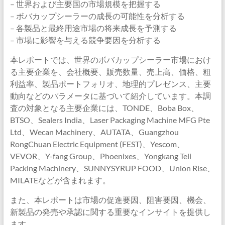
– 世界および主要国の市場規模を把握する
– ボバカップシーラーの成長の可能性を分析する
– 各製品と最終用途市場の将来成長を予測する
– 市場に影響を与える競争要因を分析する
本レポートでは、世界のボバカップシーラー市場におけ
る主要企業を、会社概要、販売数量、売上高、価格、粗
利益率、製品ポートフォリオ、地理的プレゼンス、主要
動向などのパラメータに基づいて紹介しています。本調
査の対象となる主要企業には、TONDE、Boba Box、
BTSO、Sealers India、Laser Packaging Machine MFG Pte
Ltd、Wecan Machinery、AUTATA、Guangzhou
RongChuan Electric Equipment (FEST)、Yescom、
VEVOR、Y-fang Group、Phoenixes、Yongkang Teli
Packing Machinery、SUNNYSYRUP FOOD、Union Rise、
MILATEなどが含まれます。
また、本レポートは市場の促進要因、阻害要因、機会、
新製品の発売や承認に関する重要なインサイトを提供し
ます。