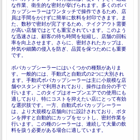
な作業、衛生的な密封が挙げられます。多くのボバ
カップシーラーはワンタッチで操作できるため、店
員は手間をかけずに簡単に飲料を封印できます。ま
た、数秒で密封が完了するため、テイクアウト需要
が高い店舗ではとても重宝されています。このよう
な迅速さは、顧客の待ち時間を短縮し、店舗の回転
率を向上させます。さらに、密封されたカップは、
外気や細菌の侵入を防ぎ、品質を保つためにも重要
です。
ボバカップシーラーにはいくつかの種類がありま
す。一般的には、手動式と自動式の2つに大別され
ます。手動式ボバカップシーラーは主に小規模な店
舗やスタンドで利用されており、操作は自分の手で
行います。このタイプはオープンエアでの使用にも
適しており、特にコストを抑えたい店にとって有効
な選択肢です。一方、自動式ボバカップシーラー
は、より大規模な店舗向けに設計されており、ボタ
ンを押すと自動的にカップをセットし、密封作業を
行います。この種のシーラーは、連続して大量の飲
料を扱う必要がある場合に適しています。