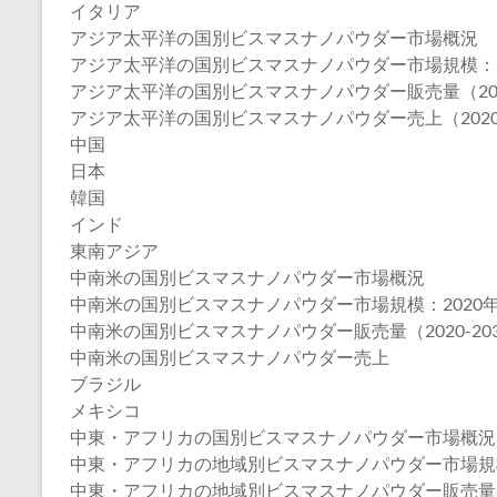
イタリア
アジア太平洋の国別ビスマスナノパウダー市場概況
アジア太平洋の国別ビスマスナノパウダー市場規模：2020
アジア太平洋の国別ビスマスナノパウダー販売量（2020
アジア太平洋の国別ビスマスナノパウダー売上（2020-
中国
日本
韓国
インド
東南アジア
中南米の国別ビスマスナノパウダー市場概況
中南米の国別ビスマスナノパウダー市場規模：2020年VS2
中南米の国別ビスマスナノパウダー販売量（2020-20
中南米の国別ビスマスナノパウダー売上
ブラジル
メキシコ
中東・アフリカの国別ビスマスナノパウダー市場概況
中東・アフリカの地域別ビスマスナノパウダー市場規模：20
中東・アフリカの地域別ビスマスナノパウダー販売量（20