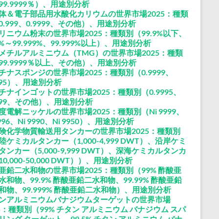
99.9999％）、用途別分析
体＆電子部品用水酸化カリウムの世界市場2025：種類
0.999、0.9999、その他）、用途別分析
リニウム粉末の世界市場2025：種類別（99.9%以下、
9%～99.999%、99.999%以上）、用途別分析
メチルアルミニウム（TMG）の世界市場2025：種類
99.9999％以上、その他）、用途別分析
チナスポンジの世界市場2025：種類別（0.9999、
9995）、用途別分析
チナインゴットの世界市場2025：種類別（0.9995、
9999、その他）、用途別分析
度電解ニッケルの世界市場2025：種類別（Ni 9999、
9996、Ni 9990、Ni 9950）、用途別分析
険化学物質輸送用タンカーの世界市場2025：種類別
陸ケミカルタンカー（1,000-4,999 DWT）、沿岸ケミ
タンカー（5,000-9,999 DWT）、深海ケミカルタンカ
0,000-50,000 DWT））、用途別分析
亜鉛二水和物の世界市場2025：種類別（99% 酢酸亜
水和物、99.9% 酢酸亜鉛二水和物、99.99% 酢酸亜鉛
和物、99.999% 酢酸亜鉛二水和物）、用途別分析
ンアルミニウムバナジウムターゲットの世界市場
25：種類別（99% チタン アルミニウム バナジウム スパ
リング ターゲット、99.5% チタン アルミニウム バナ