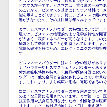
ビスマスナノパウダーは、通常直径が1ナノメート
ビスマス粒子です。ビスマスは、重金属の一種であ
のことから、ビスマスを基礎にしたナノ材料は、さ
能を示すことができます。特に、ビスマスは鉛の代
響が少ないため、その注目度は年々高まっています
まず、ビスマスナノパウダーの特徴について詳しく
境では、ビスマスの物理的および化学的特性が顕著
が大きく、表面エネルギーが高くなります。このた
触媒として機能することが期待されています。また
電気伝導性を持つため、エレクトロニクスや熱管理
す。
ビスマスナノパウダーにはいくつかの種類がありま
ナノパウダーやビスマス合金ナノパウダーがありま
紫外線吸収特性を持ち、化粧品や医療分野において
ウダーは、他の金属と合金化されることで、特異な
す。これにより、より幅広い用途に適応できるので
次に、ビスマスナノパウダーの主な用途について考
のような分野に応用されています。まず第一に、医
抗菌作用や抗炎症作用を持つため、創傷治療や医療
ります。また、放射線治療においては、重金属とし