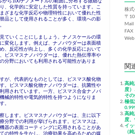
ルから100ナノメートルの範囲に分布する微細な
り、化学的に安定した性質を持っています。こ
株式
まざまな化学反応や物理特性において優れた性
〒10
替品として使用されることが多く、環境への影
Mail
。
FAX
見ていくことにしましょう。ナノスケールの環
We
に変化します。例えば、ナノパウダーは表面積
め、反応性が向上し、多くの化学反応において
、ビスマスナノパウダーは、優れた熱伝導率や
の分野においても利用される可能性がありま
関
すが、代表的なものとしては、ビスマス酸化物
高純
す。ビスマス酸化物ナノパウダーは、抗菌性や
度）
利用されています。一方、ビスマス合金ナノパ
その
機械的特性や電気的特性を持つようになりま
極低
す。
0.9
高純
察します。ビスマスナノパウダーは、主に以下
度、
療分野での利用が挙げられます。ビスマスは、
イッ
機器の表面コーティングに応用されることがあ
（純
ての特性を生かし、治療効果を高めるための媒