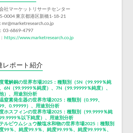
会社マーケットリサーチセンター
5-0004 東京都港区新橋1-18-21
 : mr@marketresearch.co.jp
：03-6869-4797
b：
https://www.marketresearch.co.jp
連レポート紹介
度電解銅の世界市場2025：種類別（5N（99.999％純
、6N（99.9999％純度）、7N（99.99999％純度）、
他）、用途別分析
温窒素発生器の世界市場2025：種類別（0.999、
999、0.99999）、用途別分析
度ホスフィンの世界市場2025：種類別（99.9999％純
99.9999％以下純度）、用途別分析
テルビウムシュウ酸塩水和物の世界市場2025：種類別
度99％、純度99.9％、純度99.99％、純度99.999％、