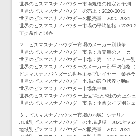
世界のビスマスナノパウダー市場規模の推定と予測
世界のビスマスナノパウダーの売上：2020-2031
世界のビスマスナノパウダーの販売量：2020-2031
世界のビスマスナノパウダー市場の平均価格（2020-2
前提条件と限界
２．ビスマスナノパウダー市場のメーカー別競争
世界のビスマスナノパウダー市場：販売量のメーカー別市
世界のビスマスナノパウダー市場：売上のメーカー別市場
世界のビスマスナノパウダーのメーカー別平均価格（202
ビスマスナノパウダーの世界主要プレイヤー、業界ランキング、2
世界のビスマスナノパウダー市場の競争状況と動向
世界のビスマスナノパウダー市場集中率
世界のビスマスナノパウダー上位3社と5社の売上シ
世界のビスマスナノパウダー市場：企業タイプ別シェ
３．ビスマスナノパウダー市場の地域別シナリオ
地域別ビスマスナノパウダーの市場規模：2020年VS202
地域別ビスマスナノパウダーの販売量：2020-2031