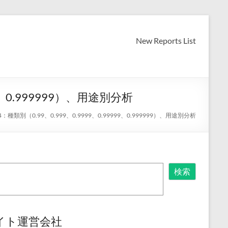
New Reports List
、0.999999）、用途別分析
別（0.99、0.999、0.9999、0.99999、0.999999）、用途別分析
検索
イト運営会社