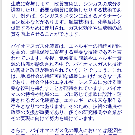
生成に寄与します。改質技術は、シンガスの成分を
調整したり、必要な物質に変換したりする技術であ
り、例えば、シンガスをメタンに変えるメタナーシ
ョン反応などがあります。触媒技術は、化学反応を
促進するために使用され、ガス化効率や生成物の品
質を向上させることができます。
バイオマスガス化装置は、エネルギーの持続可能性
を高め、環境保護に寄与する重要な技術であると言
われています。今後、気候変動問題やエネルギー資
源の枯渇が懸念される中で、バイオマスガス化技術
の普及と改良が進められていくことでしょう。これ
は、地域社会の持続可能な成長に向けた大きな一歩
であり、社会全体のエネルギーシステムにおける重
要な役割を果たすことが期待されています。バイオ
マスの特性や地域のニーズに応じて柔軟に設計・運
用されるガス化装置は、エネルギーの未来を形作る
存在となりつつあります。そのため、技術の進展や
政策の支援が重要であり、多くの研究機関や企業が
その実現に向けて努力を続けています。
さらに、バイオマスガス化の導入においては経済性