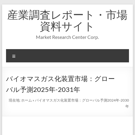
コ
産業調査レポート・市場
ン
テ
資料サイト
ン
ツ
Market Research Center Corp.
へ
ス
キ
メ
ッ
プ
ニ
ュ
ー
バイオマスガス化装置市場：グロー
バル予測2025年-2031年
現在地:
ホーム
»
バイオマスガス化装置市場：グローバル予測2024年-2030
年