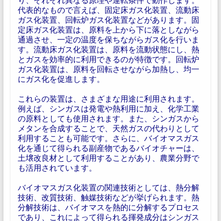
代表的なもので言えば、固定床ガス化装置、流動床
ガス化装置、回転炉ガス化装置などがあります。固
定床ガス化装置は、原料を上から下に落としながら
通過させ、一定の温度を保ちながらガス化を行いま
す。流動床ガス化装置は、原料を流動状態にし、熱
とガスを効率的に利用できるのが特徴です。回転炉
ガス化装置は、原料を回転させながら加熱し、均一
にガス化を促進します。
これらの装置は、さまざまな用途に利用されます。
例えば、シンガスは発電や熱利用に加え、化学工業
の原料としても使用されます。また、シンガスから
メタンを合成することで、天然ガスの代わりとして
利用することも可能です。さらに、バイオマスガス
化を通じて得られる副産物であるバイオチャーは、
土壌改良材として利用することがあり、農業分野で
も活用されています。
バイオマスガス化装置の関連技術としては、熱分解
技術、改質技術、触媒技術などが挙げられます。熱
分解技術は、バイオマスを熱的に分解するプロセス
であり、これによって得られる揮発成分はシンガス