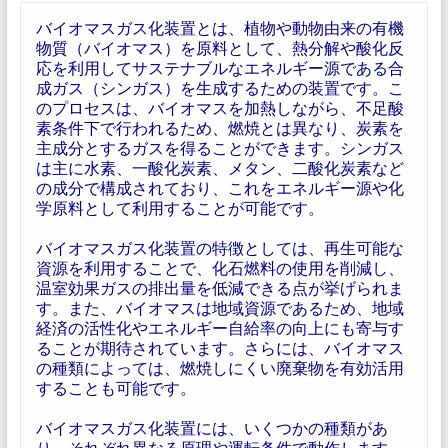
バイオマスガス化装置とは、植物や動物由来の有機
物質（バイオマス）を原料として、熱分解や酸化反
応を利用してサステナブルなエネルギー源である合
成ガス（シンガス）を生成するための装置です。こ
のプロセスは、バイオマスを加熱しながら、不足酸
素条件下で行われるため、燃焼とは異なり、炭素を
主成分とするガスを得ることができます。シンガス
は主に水素、一酸化炭素、メタン、二酸化炭素など
の成分で構成されており、これをエネルギー源や化
学原料として利用することが可能です。
バイオマスガス化装置の特徴としては、再生可能な
資源を利用することで、化石燃料の使用を削減し、
温室効果ガスの排出量を低減できる点が挙げられま
す。また、バイオマスは地域資源であるため、地域
経済の活性化やエネルギー自給率の向上にも寄与す
ることが期待されています。さらには、バイオマス
の種類によっては、燃焼しにくい廃棄物を有効活用
することも可能です。
バイオマスガス化装置には、いくつかの種類があ
り、それぞれ異なる原理や運転条件で動作します。