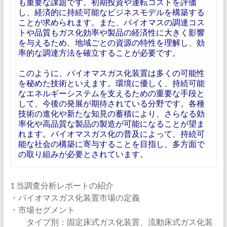
も重要な課題です。初期投資や運転コストを評価
し、経済的に持続可能なビジネスモデルを構築する
ことが求められます。また、バイオマスの調達コス
トや品質もガス化効率や製品の経済性に大きく影響
を与えるため、地域ごとの資源の特性を理解し、効
率的な調達方法を確立することが必要です。
このように、バイオマスガス化装置は多くの可能性
を秘めた技術といえます。環境に優しく、持続可能
なエネルギーシステムを支えるための重要な手段と
して、今後の発展が期待されている分野です。各種
技術の進化や新たな知見の蓄積により、さらなる効
率化や高品質な製品の製造が可能になることが望ま
れます。バイオマスガス化の普及によって、持続可
能な社会の構築に寄与することを目指し、多方面で
の取り組みが必要とされています。
1 当調査分析レポートの紹介
・バイオマスガス化装置市場の定義
・市場セグメント
タイプ別：固定床式ガス化装置、流動床式ガス化装