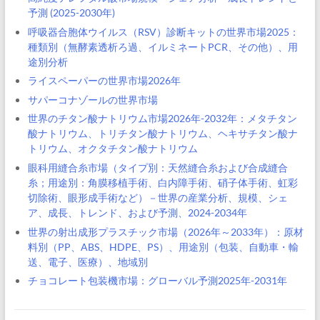
予測 (2025-2030年)
呼吸器合胞体ウイルス（RSV）診断キットの世界市場2025：
種類別（無酵素透析ろ過、イルミネートPCR、その他）、用
途別分析
ライスペーパーの世界市場2026年
サパーコナゾールの世界市場
世界のチタン酸ナトリウム市場2026年-2032年：メタチタン
酸ナトリウム、トリチタン酸ナトリウム、ヘキサチタン酸ナ
トリウム、オクタチタン酸ナトリウム
眼科用縫合糸市場（タイプ別：天然縫合糸および合成縫合
糸；用途別：角膜移植手術、白内障手術、硝子体手術、虹彩
切除術、眼形成手術など）－世界の産業分析、規模、シェ
ア、成長、トレンド、および予測、2024-2034年
世界の射出成形プラスチック市場（2026年～2033年）：原材
料別（PP、ABS、HDPE、PS）、用途別（包装、自動車・輸
送、電子、医療）、地域別
チョコレート包装機市場：グローバル予測2025年-2031年