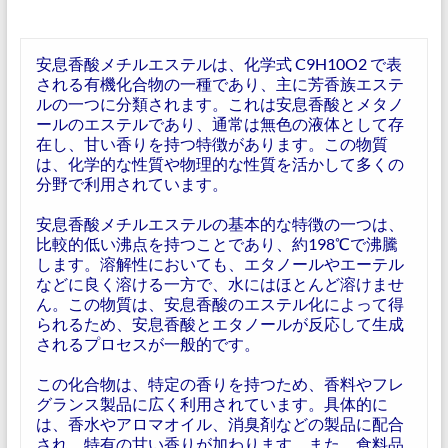
安息香酸メチルエステルは、化学式 C9H10O2 で表
される有機化合物の一種であり、主に芳香族エステ
ルの一つに分類されます。これは安息香酸とメタノ
ールのエステルであり、通常は無色の液体として存
在し、甘い香りを持つ特徴があります。この物質
は、化学的な性質や物理的な性質を活かして多くの
分野で利用されています。
安息香酸メチルエステルの基本的な特徴の一つは、
比較的低い沸点を持つことであり、約198℃で沸騰
します。溶解性においても、エタノールやエーテル
などに良く溶ける一方で、水にはほとんど溶けませ
ん。この物質は、安息香酸のエステル化によって得
られるため、安息香酸とエタノールが反応して生成
されるプロセスが一般的です。
この化合物は、特定の香りを持つため、香料やフレ
グランス製品に広く利用されています。具体的に
は、香水やアロマオイル、消臭剤などの製品に配合
され、特有の甘い香りが加わります。また、食料品