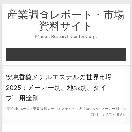
コ
産業調査レポート・市場
ン
テ
資料サイト
ン
ツ
Market Research Center Corp.
へ
ス
キ
メ
ッ
プ
ニ
ュ
ー
安息香酸メチルエステルの世界市場
2025：メーカー別、地域別、タイ
プ・用途別
現在地:
ホーム
»
安息香酸メチルエステルの世界市場2024：メーカー別、地
域別、タイプ・用途別