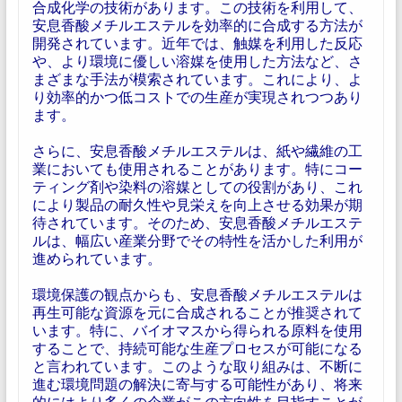
合成化学の技術があります。この技術を利用して、
安息香酸メチルエステルを効率的に合成する方法が
開発されています。近年では、触媒を利用した反応
や、より環境に優しい溶媒を使用した方法など、さ
まざまな手法が模索されています。これにより、よ
り効率的かつ低コストでの生産が実現されつつあり
ます。
さらに、安息香酸メチルエステルは、紙や繊維の工
業においても使用されることがあります。特にコー
ティング剤や染料の溶媒としての役割があり、これ
により製品の耐久性や見栄えを向上させる効果が期
待されています。そのため、安息香酸メチルエステ
ルは、幅広い産業分野でその特性を活かした利用が
進められています。
環境保護の観点からも、安息香酸メチルエステルは
再生可能な資源を元に合成されることが推奨されて
います。特に、バイオマスから得られる原料を使用
することで、持続可能な生産プロセスが可能になる
と言われています。このような取り組みは、不断に
進む環境問題の解決に寄与する可能性があり、将来
的にはより多くの企業がこの方向性を目指すことが