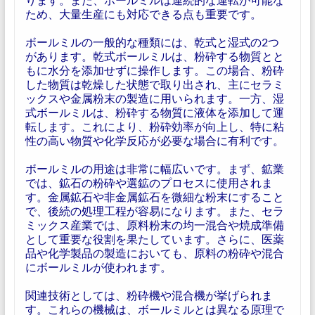
ため、大量生産にも対応できる点も重要です。
ボールミルの一般的な種類には、乾式と湿式の2つ
があります。乾式ボールミルは、粉砕する物質とと
もに水分を添加せずに操作します。この場合、粉砕
した物質は乾燥した状態で取り出され、主にセラミ
ックスや金属粉末の製造に用いられます。一方、湿
式ボールミルは、粉砕する物質に液体を添加して運
転します。これにより、粉砕効率が向上し、特に粘
性の高い物質や化学反応が必要な場合に有利です。
ボールミルの用途は非常に幅広いです。まず、鉱業
では、鉱石の粉砕や選鉱のプロセスに使用されま
す。金属鉱石や非金属鉱石を微細な粉末にすること
で、後続の処理工程が容易になります。また、セラ
ミックス産業では、原料粉末の均一混合や焼成準備
として重要な役割を果たしています。さらに、医薬
品や化学製品の製造においても、原料の粉砕や混合
にボールミルが使われます。
関連技術としては、粉砕機や混合機が挙げられま
す。これらの機械は、ボールミルとは異なる原理で