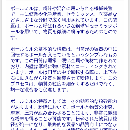
ボールミルは、粉砕や混合に用いられる機械装置
で、主に鉱業や化学産業、セラミックス、医薬品な
どさまざまな分野で広く利用されています。この装
置は、ボールと呼ばれる小さな鋼球やセラミックボ
ールを用いて、物質を微細に粉砕するためのもので
す。
ボールミルの基本的な構造は、円筒形の容器の中に
回転するボールが入っているというシンプルなもの
です。この円筒は通常、硬い金属や陶材で作られて
おり、内壁は摩耗に強い素材でコーティングされて
います。ボールは円筒の中で回転する際に、上下左
右に動きながら物質を衝突させて粉砕します。この
プロセスは、物質の粒度を細かくするだけでなく、
均一な混合をも促進します。
ボールミルの特徴としては、その効率的な粉砕能力
があります。粉砕において、ボールと物質の衝突、
摩擦、圧力が組み合わさることにより、非常に微細
な粉末を得ることが可能です。粉砕された物質は粒
径が均一になり、最終的な製品の品質向上につなが
ります。また、ボールミルは連続的な運転が可能な