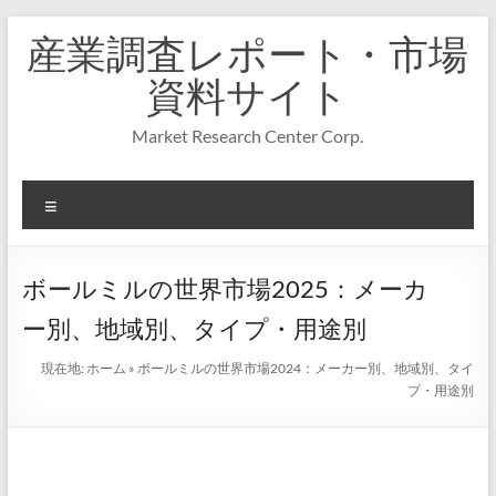
コ
産業調査レポート・市場
ン
テ
資料サイト
ン
ツ
Market Research Center Corp.
へ
ス
キ
メ
ッ
プ
ニ
ュ
ー
ボールミルの世界市場2025：メーカ
ー別、地域別、タイプ・用途別
現在地:
ホーム
»
ボールミルの世界市場2024：メーカー別、地域別、タイ
プ・用途別