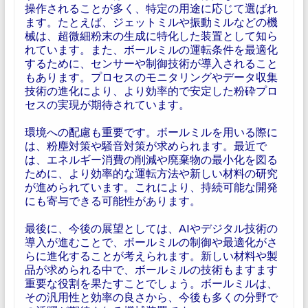
操作されることが多く、特定の用途に応じて選ばれ
ます。たとえば、ジェットミルや振動ミルなどの機
械は、超微細粉末の生成に特化した装置として知ら
れています。また、ボールミルの運転条件を最適化
するために、センサーや制御技術が導入されること
もあります。プロセスのモニタリングやデータ収集
技術の進化により、より効率的で安定した粉砕プロ
セスの実現が期待されています。
環境への配慮も重要です。ボールミルを用いる際に
は、粉塵対策や騒音対策が求められます。最近で
は、エネルギー消費の削減や廃棄物の最小化を図る
ために、より効率的な運転方法や新しい材料の研究
が進められています。これにより、持続可能な開発
にも寄与できる可能性があります。
最後に、今後の展望としては、AIやデジタル技術の
導入が進むことで、ボールミルの制御や最適化がさ
らに進化することが考えられます。新しい材料や製
品が求められる中で、ボールミルの技術もますます
重要な役割を果たすことでしょう。ボールミルは、
その汎用性と効率の良さから、今後も多くの分野で