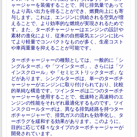
ャージャーを装備することで、同じ排気量であって
もより高い出力を得ることができ、燃費向上にも寄
与します。これは、エンジンに供給される空気が増
えることで、より効率的な燃焼が実現されるためで
す。また、ターボチャージャーはエンジンの設計や
素材の進化により、従来の自然吸気エンジンに比べ
てより軽量でコンパクトなものが多く、生産コスト
や車両重量を抑えることが可能です。
ターボチャージャーの種類としては、一般的に「シ
ングルターボ」や「ツインターボ」、さらには「ツ
インスクロール」や「セミヒストリックターボ」な
どがあります。シングルターボは、単一のターボチ
ャージャーがエンジンに取り付けられており、比較
的単純な構造です。ツインターボは二つのターボチ
ャージャーを使用することで、低速時と高速時のエ
ンジンの性能をそれぞれ最適化するものです。ツイ
ンスクロールターボは、異なる排気経路を持つター
ボチャージャーで、排気ガスの流れを効率化し、タ
ーボラグを緩和する効果があります。このように、
目的に応じて様々なタイプのターボチャージャーが
開発されています。