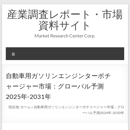
コ
産業調査レポート・市場
ン
テ
資料サイト
ン
ツ
Market Research Center Corp.
へ
ス
キ
メ
ッ
プ
ニ
ュ
ー
自動車用ガソリンエンジンターボチ
ャージャー市場：グローバル予測
2025年-2031年
現在地:
ホーム
»
自動車用ガソリンエンジンターボチャージャー市場：グロ
ーバル予測2024年-2030年