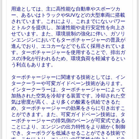
用途としては、主に高性能な自動車やスポーツカ
ー、あるいはトラックやSUVなどの大型車両に搭載
されています。これにより、これまでにないパワー
とトルクを提供し、加速性能や走行安定性を向上さ
せています。また、環境規制の強化に伴い、ガソリ
ンエンジンにおいてもターボチャージャーの普及が
進んでおり、エコカーなどでも広く採用されていま
す。ターボチャージャーを使用することで、排出ガ
スの浄化が行われるため、環境負荷を軽減するとい
う利点もあります。
ターボチャージャーに関連する技術としては、イン
タークーラーや可変ガイドベーン技術があります。
インタークーラーは、ターボチャージャーによって
加熱された空気を冷却する装置です。冷却された空
気は密度が高く、より多くの酸素を供給できるた
め、ターボチャージャーの効果をさらに引き出すこ
とができます。また、可変ガイドベーン技術は、タ
ーボチャージャーの排気側のベーンが可変式である
ことにより、エンジンの出力特性をより細かく制御
でき、ターボラグを低減させることができる技術で
す。これにより、エンジンの応答性が向上し、ドラ