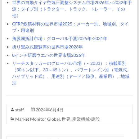
世界の自動タイヤ空気圧調整システム市場2026年～2032年予
測：タイプ別（トラクター、トラック、トレーラー、その
他）
GFRP鉄筋材料の世界市場2025：メーカー別、地域別、タイ
プ・用途別
角膜屈折計市場：グローバル予測2025年-2031年
折り畳み式観覧席の世界市場2026年
8インチ研磨ウエハの世界市場2026年
リーチスタッカーのグローバル市場（～2033）：積載量別
（30トン以下、30～45トン）、パワートレイン別（電気式、
ハイブリッド式）、用途別（ヤード／陸側、産業用）、地域
別
staff
2024年6月4日
Market Monitor Global
,
世界
,
産業機械/建設