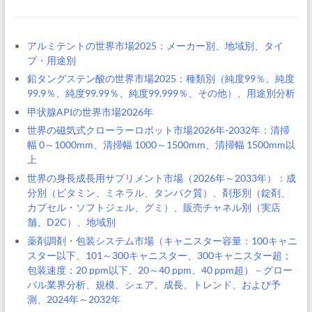
アルミテントの世界市場2025：メーカー別、地域別、タイ
プ・用途別
鉛タングステン酸の世界市場2025：種類別（純度99％、純度
99.9％、純度99.99％、純度99.999％、その他）、用途別分析
甲状腺APIの世界市場2026年
世界の磁気式クローラーロボット市場2026年-2032年：清掃
幅 0～1000mm、清掃幅 1000～1500mm、清掃幅 1500mm以
上
世界の身長成長用サプリメント市場（2026年～2033年）：成
分別（ビタミン、ミネラル、タンパク質）、剤形別（錠剤、
カプセル・ソフトジェル、グミ）、販売チャネル別（実店
舗、D2C）、地域別
薬剤調剤・包装システム市場（キャニスター容量：100キャニ
スター以下、101～300キャニスター、300キャニスター超；
包装速度：20 ppm以下、20～40 ppm、40 ppm超）－グロー
バル業界分析、規模、シェア、成長、トレンド、および予
測、2024年～2032年