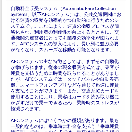
自動料金収受システム（Automatic Fare Collection
Systems、以下AFCシステム）は、公共交通機関にお
ける運賃の収受を効率的かつ自動的に行うためのシ
ステムです。これにより、運賃の徴収プロセスが簡
略化され、利用者の利便性が向上するとともに、交
通機関の運営者にとっても業務の効率化が図られま
す。AFCシステムの導入により、長い列に並ぶ必要
がなくなり、スムーズな移動が可能となります。
AFCシステムの主な特徴としては、まずその自動化
が挙げられます。従来の現金収受方式では、乗客が
運賃を支払うために時間を取られることがありまし
たが、AFCシステムでは、タッチパネルや自動券売
機、スマートフォンアプリなどを通じて迅速に運賃
を支払うことができます。また、交通系ICカードを
使用することにより、乗客はカードを読み取り機に
かざすだけで乗車できるため、乗降時のストレスが
軽減されます。
AFCシステムにはいくつかの種類があります。最も
一般的なものは、乗車時に料金を支払う「乗車運賃
徴収型」です。この方式では、乗客は乗車する駅で