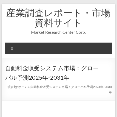
コ
産業調査レポート・市場
ン
テ
資料サイト
ン
ツ
Market Research Center Corp.
へ
ス
キ
メ
ッ
プ
ニ
ュ
ー
自動料金収受システム市場：グロー
バル予測2025年-2031年
現在地:
ホーム
»
自動料金収受システム市場：グローバル予測2024年-2030
年