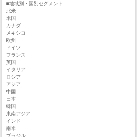
■地域別・国別セグメント
北米
米国
カナダ
メキシコ
欧州
ドイツ
フランス
英国
イタリア
ロシア
アジア
中国
日本
韓国
東南アジア
インド
南米
ブラジル