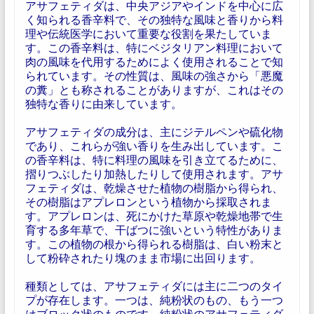
アサフェティダは、中央アジアやインドを中心に広
く知られる香辛料で、その独特な風味と香りから料
理や伝統医学において重要な役割を果たしていま
す。この香辛料は、特にベジタリアン料理において
肉の風味を代用するためによく使用されることで知
られています。その性質は、風味の強さから「悪魔
の糞」とも称されることがありますが、これはその
独特な香りに由来しています。
アサフェティダの成分は、主にジテルペンや硫化物
であり、これらが強い香りを生み出しています。こ
の香辛料は、特に料理の風味を引き立てるために、
摺りつぶしたり加熱したりして使用されます。アサ
フェティダは、乾燥させた植物の樹脂から得られ、
その樹脂はアプレロンという植物から採取されま
す。アプレロンは、死にかけた草原や乾燥地帯で生
育する多年草で、干ばつに強いという特性がありま
す。この植物の根から得られる樹脂は、白い粉末と
して粉砕されたり塊のまま市場に出回ります。
種類としては、アサフェティダには主に二つのタイ
プが存在します。一つは、純粉状のもの、もう一つ
はブロック状のものです。純粉状のアサフェティダ