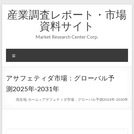
コ
産業調査レポート・市場
ン
テ
資料サイト
ン
ツ
Market Research Center Corp.
へ
ス
キ
メ
ッ
プ
ニ
ュ
ー
アサフェティダ市場：グローバル予
測2025年-2031年
現在地:
ホーム
»
アサフェティダ市場：グローバル予測2024年-2030年