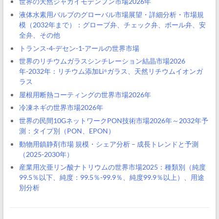
世界の天然ジャガイモデンプン市場2026年
液体水素用バルブのグローバル市場展望・詳細分析・市場規
模（2032年まで）：グローブ弁、チェック弁、ボール弁、安
全弁、その他
トランス-4-デセン-1-アールの世界市場
世界のリチウムガラスシンチレーション結晶市場2026
年-2032年：リチウム添加Li⁶ガラス、天然リチウムイオンガ
ラス
屋根用断熱コーティングの世界市場2026年
冷凍ネギの世界市場2026年
世界の民間10GネットワークPON技術市場2026年～2032年予
測：タイプ別（PON、EPON）
動物用鎮静剤市場 規模・シェア分析 – 成長トレンドと予測
（2025-2030年）
産業用次亜リン酸ナトリウムの世界市場2025：種類別（純度
99.5％以下、純度：99.5％-99.9％、純度99.9％以上）、用途
別分析