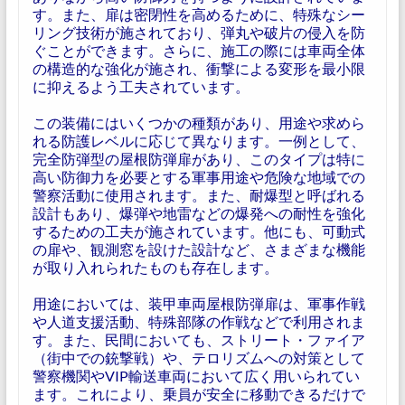
す。また、扉は密閉性を高めるために、特殊なシー
リング技術が施されており、弾丸や破片の侵入を防
ぐことができます。さらに、施工の際には車両全体
の構造的な強化が施され、衝撃による変形を最小限
に抑えるよう工夫されています。
この装備にはいくつかの種類があり、用途や求めら
れる防護レベルに応じて異なります。一例として、
完全防弾型の屋根防弾扉があり、このタイプは特に
高い防御力を必要とする軍事用途や危険な地域での
警察活動に使用されます。また、耐爆型と呼ばれる
設計もあり、爆弾や地雷などの爆発への耐性を強化
するための工夫が施されています。他にも、可動式
の扉や、観測窓を設けた設計など、さまざまな機能
が取り入れられたものも存在します。
用途においては、装甲車両屋根防弾扉は、軍事作戦
や人道支援活動、特殊部隊の作戦などで利用されま
す。また、民間においても、ストリート・ファイア
（街中での銃撃戦）や、テロリズムへの対策として
警察機関やVIP輸送車両において広く用いられてい
ます。これにより、乗員が安全に移動できるだけで