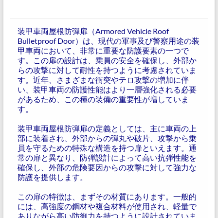
装甲車両屋根防弾扉（Armored Vehicle Roof
Bulletproof Door）は、現代の軍事及び警察用途の装
甲車両において、非常に重要な防護要素の一つで
す。この扉の設計は、乗員の安全を確保し、外部か
らの攻撃に対して耐性を持つように考慮されていま
す。近年、さまざまな衝突やテロ攻撃の増加に伴
い、装甲車両の防護性能はより一層強化される必要
があるため、この種の装備の重要性が増していま
す。
装甲車両屋根防弾扉の定義としては、主に車両の上
部に装着され、外部からの弾丸や破片、攻撃から乗
員を守るための特殊な構造を持つ扉といえます。通
常の扉と異なり、防弾設計によって高い抗弾性能を
確保し、外部の危険要因からの攻撃に対して強力な
防護を提供します。
この扉の特徴は、まずその材質にあります。一般的
には、高強度の鋼材や複合材料が使用され、軽量で
ありながら高い防御力を持つように設計されていま