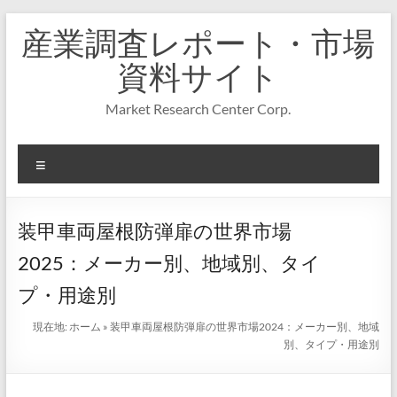
コ
産業調査レポート・市場
ン
テ
資料サイト
ン
ツ
Market Research Center Corp.
へ
ス
キ
メ
ッ
プ
ニ
ュ
ー
装甲車両屋根防弾扉の世界市場
2025：メーカー別、地域別、タイ
プ・用途別
現在地:
ホーム
»
装甲車両屋根防弾扉の世界市場2024：メーカー別、地域
別、タイプ・用途別