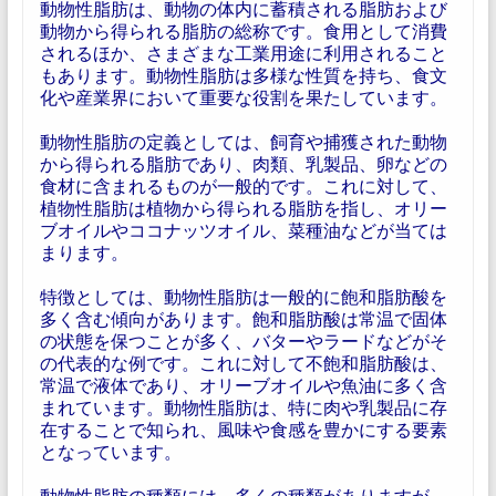
動物性脂肪は、動物の体内に蓄積される脂肪および
動物から得られる脂肪の総称です。食用として消費
されるほか、さまざまな工業用途に利用されること
もあります。動物性脂肪は多様な性質を持ち、食文
化や産業界において重要な役割を果たしています。
動物性脂肪の定義としては、飼育や捕獲された動物
から得られる脂肪であり、肉類、乳製品、卵などの
食材に含まれるものが一般的です。これに対して、
植物性脂肪は植物から得られる脂肪を指し、オリー
ブオイルやココナッツオイル、菜種油などが当ては
まります。
特徴としては、動物性脂肪は一般的に飽和脂肪酸を
多く含む傾向があります。飽和脂肪酸は常温で固体
の状態を保つことが多く、バターやラードなどがそ
の代表的な例です。これに対して不飽和脂肪酸は、
常温で液体であり、オリーブオイルや魚油に多く含
まれています。動物性脂肪は、特に肉や乳製品に存
在することで知られ、風味や食感を豊かにする要素
となっています。
動物性脂肪の種類には、多くの種類がありますが、