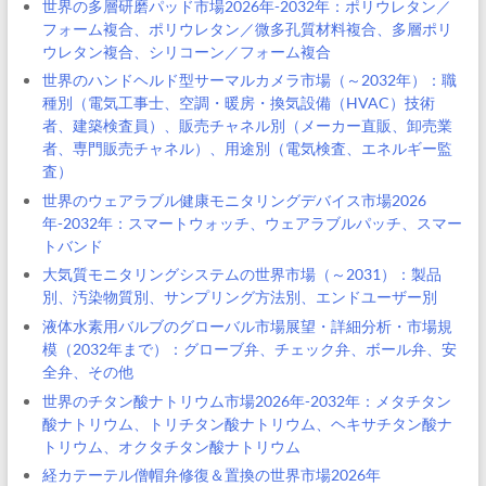
世界の多層研磨パッド市場2026年-2032年：ポリウレタン／
フォーム複合、ポリウレタン／微多孔質材料複合、多層ポリ
ウレタン複合、シリコーン／フォーム複合
世界のハンドヘルド型サーマルカメラ市場（～2032年）：職
種別（電気工事士、空調・暖房・換気設備（HVAC）技術
者、建築検査員）、販売チャネル別（メーカー直販、卸売業
者、専門販売チャネル）、用途別（電気検査、エネルギー監
査）
世界のウェアラブル健康モニタリングデバイス市場2026
年-2032年：スマートウォッチ、ウェアラブルパッチ、スマー
トバンド
大気質モニタリングシステムの世界市場（～2031）：製品
別、汚染物質別、サンプリング方法別、エンドユーザー別
液体水素用バルブのグローバル市場展望・詳細分析・市場規
模（2032年まで）：グローブ弁、チェック弁、ボール弁、安
全弁、その他
世界のチタン酸ナトリウム市場2026年-2032年：メタチタン
酸ナトリウム、トリチタン酸ナトリウム、ヘキサチタン酸ナ
トリウム、オクタチタン酸ナトリウム
経カテーテル僧帽弁修復＆置換の世界市場2026年