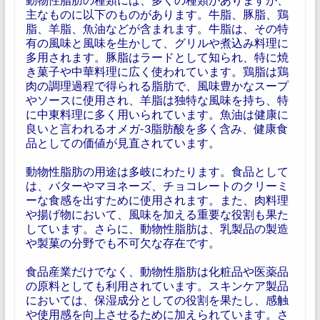
主なものに以下のものがあります。牛脂、豚脂、鶏
脂、羊脂、魚油などが含まれます。牛脂は、その特
有の風味と風味を生かして、グリルや煮込み料理に
多用されます。豚脂はラードとして知られ、特に焼
き菓子や中華料理に広く使われています。鶏脂は鶏
肉の調理過程で得られる脂肪で、風味豊かなスープ
やソースに使用され、羊脂は独特な風味を持ち、特
に中東料理に多く用いられています。魚油は健康に
良いと言われるオメガ-3脂肪酸を多く含み、健康食
品としての価値が見直されています。
動物性脂肪の用途は多岐にわたります。食品として
は、バターやマヨネーズ、チョコレートのクリーミ
ーな食感を出すために使用されます。また、肉料理
や揚げ物において、風味を加える重要な役割も果た
しています。さらに、動物性脂肪は、乳製品の製造
や製菓の分野でも不可欠な存在です。
食品産業だけでなく、動物性脂肪は化粧品や医薬品
の原料としても利用されています。スキンケア製品
においては、保湿成分としての役割を果たし、感触
や使用感を向上させるために加えられています。さ