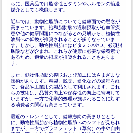
らに、医薬品では脂溶性ビタミンやホルモンの輸送
媒介としても機能します。
近年では、動物性脂肪についても健康面での懸念が
高まっています。飽和脂肪酸の過剰摂取が心血管疾
患や他の健康問題につながるとの見解から、植物性
油脂への転換が推奨されることが多くなっていま
す。しかし、動物性脂肪にはビタミンAやD、必須脂
肪酸などが含まれ、これらが健康に必要な栄養素で
あるため、適量の摂取が推奨されることもありま
す。
また、動物性脂肪の搾取および加工にはさまざまな
技術があります。精製、脱臭、硬化などの過程を経
て、食品や工業用の製品として利用されます。これ
らの技術は、品質の向上や保存性の向上に寄与して
いますが、一方で化学的処理が施されることに対す
る消費者の関心も高まっています。
最近のトレンドとして、健康志向の高まりととも
に、動物性脂肪から植物性脂肪へのシフトが見られ
ますが、一方でグラスフェッド（草食）の牛や自由