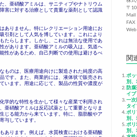
た、亜硝酸アミルは、サニティブやナトリウム
〒10
障害に対する治療として貴重な薬剤として認識
Mail
FAX
はありません。特にレクリエーション用途にお
We
吸引剤として人気を博しています。これにより
もたらします。しかし、これは無法な使用であ
性があります。亜硝酸アミルの吸入は、気道へ
能性があるため、自己判断での使用は避けるべ
関
なものは、医療用途向けに製造された純度の高
ポッ
品です。また、商業的には、液体状で販売され
別、
ています。用途に応じて、製品の性質や濃度が
防腐
イプ
一次
化学的な特性を生かして様々な産業で利用され
タイ
、亜硝酸アミルは反応試薬として重要となりま
ポリ
生じる能力から来ています。特に、脂肪酸やア
別、
寄与しています。
ポリ
別、
もあります。例えば、水質検査における亜硝酸
水性