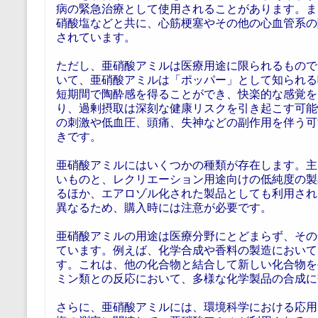
病の緊急治療として使用されることがあります。ま
硝酸塩などと共に、心筋梗塞やその他の心血管系の
されています。
ただし、亜硝酸アミルは医療用途に限られるもので
いて、亜硝酸アミルは「ポッパー」として知られる
短期間で陶酔感を得ることができ、快楽的な感覚を
り、過剰摂取は深刻な健康リスクを引き起こす可能
の刺激や低血圧、頭痛、失神などの副作用を伴う可
きです。
亜硝酸アミルにはいくつかの種類が存在します。主
いものと、レクリエーション用途向けの低純度の製
るほか、エアロゾル化された製品としても利用され
異なるため、購入時には注意が必要です。
亜硝酸アミルの用途は医療分野にとどまらず、その
ています。例えば、化学合成や香料の製造において
す。これは、他の化合物と結合して新しい化合物を
ミン類との反応において、多様な化学製品の合成に
さらに、亜硝酸アミルには、環境科学における応用