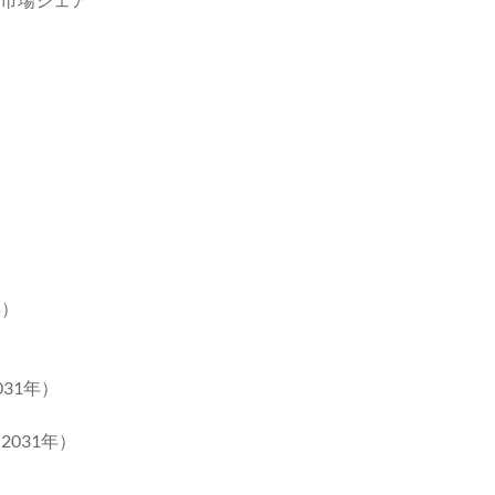
ト
）
）
年）
031年）
2031年）