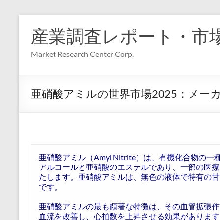
コ
ン
産業調査レポート・市
テ
ン
Market Research Center Corp.
ツ
へ
ス
キ
亜硝酸アミルの世界市場2025：メー
ッ
プ
亜硝酸アミル（Amyl Nitrite）は、有機化合物
アルコールと亜硝酸のエステルであり、一部の医療
たします。亜硝酸アミルは、無色の液体で特有の甘
です。
亜硝酸アミルの最も顕著な特徴は、その血管拡張作
血流を改善し、心拍数を上昇させる効果があります