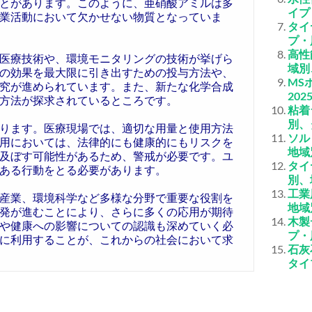
とがあります。このように、亜硝酸アミルは多
イプ
業活動において欠かせない物質となっていま
タイ
プ・
高性
医療技術や、環境モニタリングの技術が挙げら
域別
の効果を最大限に引き出すための投与方法や、
MS
究が進められています。また、新たな化学合成
20
方法が探求されているところです。
粘着
別、
ります。医療現場では、適切な用量と使用方法
ソル
用においては、法律的にも健康的にもリスクを
地域
及ぼす可能性があるため、警戒が必要です。ユ
タイ
ある行動をとる必要があります。
別、
工業
産業、環境科学など多様な分野で重要な役割を
地域
発が進むことにより、さらに多くの応用が期待
木製
や健康への影響についての認識も深めていく必
プ・
に利用することが、これからの社会において求
石灰
タイ