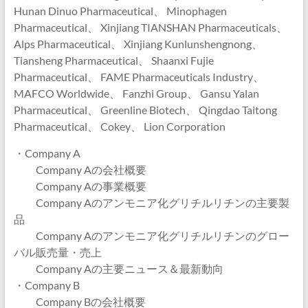
Hunan Dinuo Pharmaceutical、 Minophagen
Pharmaceutical、 Xinjiang TIANSHAN Pharmaceuticals、
Alps Pharmaceutical、 Xinjiang Kunlunshengnong、
Tiansheng Pharmaceutical、 Shaanxi Fujie
Pharmaceutical、 FAME Pharmaceuticals Industry、
MAFCO Worldwide、 Fanzhi Group、 Gansu Yalan
Pharmaceutical、 Greenline Biotech、 Qingdao Taitong
Pharmaceutical、 Cokey、 Lion Corporation
・Company A
Company Aの会社概要
Company Aの事業概要
Company Aのアンモニア化グリチルリチンの主要製
品
Company Aのアンモニア化グリチルリチンのグロー
バル販売量・売上
Company Aの主要ニュース＆最新動向
・Company B
Company Bの会社概要