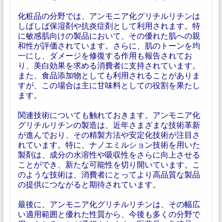
化粧品の分野では、アンモニア化グリチルリチンは
しばしば保湿剤や抗炎症剤として利用されます。特
に敏感肌向けの製品において、その優れた肌への親
和性が評価されています。さらに、肌のトーンを均
一にし、ダメージを修復する作用も報告されてお
り、美白効果を求める消費者に支持されています。
また、食品添加物としても利用されることがありま
すが、この場合は主に甘味料としての役割を果たし
ます。
関連技術についても触れておきます。アンモニア化
グリチルリチンの製造は、近年さまざまな技術革新
が進んでおり、その精製方法や安定化技術が注目さ
れています。特に、ナノエミルション技術を用いた
製剤は、成分の水溶性や吸収性をさらに向上させる
ことができ、新たな可能性を切り開いています。こ
のような技術は、消費者にとってより高品質な製品
の提供につながると期待されています。
最後に、アンモニア化グリチルリチンは、その幅広
い適用範囲と優れた性質から、今後も多くの分野で