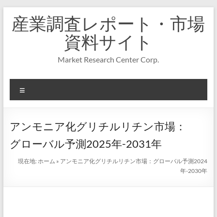
コ
産業調査レポート・市場
ン
テ
資料サイト
ン
ツ
Market Research Center Corp.
へ
ス
キ
メ
ッ
プ
ニ
ュ
ー
アンモニア化グリチルリチン市場：
グローバル予測2025年-2031年
現在地:
ホーム
»
アンモニア化グリチルリチン市場：グローバル予測2024
年-2030年