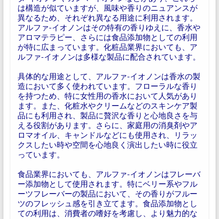
は構造が似ていますが、風味や香りのニュアンスが
異なるため、それぞれ異なる用途に利用されます。
アルファ-イオノンはその特有の香りゆえに、香水や
アロマテラピー、さらには食品添加物としての利用
が特に広まっています。化粧品業界においても、ア
ルファ-イオノンは多様な製品に配合されています。
具体的な用途として、アルファ-イオノンは香水の製
造において多く使われています。フローラルな香り
を持つため、特に女性用の香水において人気があり
ます。また、化粧水やクリームなどのスキンケア製
品にも利用され、製品に贅沢な香りと心地良さを与
える役割があります。さらに、家庭用の消臭剤やア
ロマオイル、キャンドルなどにも使用され、リラッ
クスしたい時や空間を心地良く演出したい時に役立
っています。
食品業界においても、アルファ-イオノンはフレーバ
ー添加物として使用されます。特にベリー系やフル
ーツフレーバーの製品において、その香りがフルー
ツのフレッシュ感を引き立てます。食品添加物とし
ての利用は、消費者の嗜好を考慮し、より魅力的な