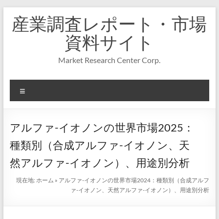
コ
産業調査レポート・市場
ン
テ
資料サイト
ン
ツ
Market Research Center Corp.
へ
ス
キ
メ
ッ
プ
ニ
ュ
ー
アルファ-イオノンの世界市場2025：
種類別（合成アルファ-イオノン、天
然アルファ-イオノン）、用途別分析
現在地:
ホーム
»
アルファ-イオノンの世界市場2024：種類別（合成アルフ
ァ-イオノン、天然アルファ-イオノン）、用途別分析