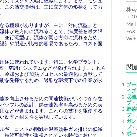
れのリスクを大幅に低減します。また、モジュ
。この熱交換器は、主に立方体の形状をしてお
株式
。
〒10
Mail
なる種類がありますが、主に「対向流型」と
流体が逆方向に流れることで、温度差を最大限
FAX
、並行流型は、流体が同じ方向に流れるため、
We
設計や製造が比較的容易であるため、コスト面
用途に使われています。特に、化学プラント、
関
換気・空調）システムなどが挙げられます。これら
、冷却および加熱プロセスの最適化に貢献して
能を発揮するため、過酷な環境下での作業が求
ブー
イプ
収穫
能を向上させるための関連技術がいくつか存在
プ・
バッフルの設計、熱伝達効率を高めるための表
野菜
用などが含まれます。これらの技術を駆使する
プ・
い効率と耐久性を実現しています。
ガン
プ・
ルギーコストの削減や温室効果ガス排出の低減
ポー
、持続可能性が重視されている時代において、