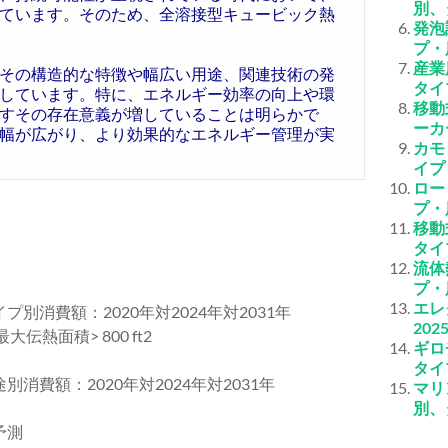
別、
ています。そのため、全溶接型キュービック熱
発泡
プ・
産業
その構造的な特徴や幅広い用途、関連技術の発
タイ
しています。特に、エネルギー効率の向上や環
移動
すその存在意義が増していることは明らかで
ーカ
幅が広がり、より効果的なエネルギー管理が実
カモ
イプ
ロー
プ・
移動
タイ
流体
プ・
エレ
プ別消費額：2020年対2024年対2031年
20
大伝熱面積> 800 ft2
ギロ
タイ
別消費額：2020年対2024年対2031年
マリ
別、
予測