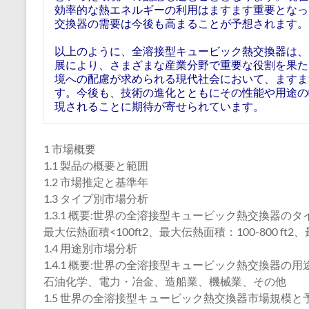
効率的な熱エネルギーの利用はますます重要となっ
交換器の需要は今後も高まることが予想されます。
以上のように、全溶接型キュービック熱交換器は、
展により、さまざまな産業分野で重要な役割を果た
境への配慮が求められる現代社会において、ますま
す。今後も、技術の進化とともにその性能や用途の
現されることに期待が寄せられています。
1 市場概要
1.1 製品の概要と範囲
1.2 市場推定と基準年
1.3 タイプ別市場分析
1.3.1 概要:世界の全溶接型キュービック熱交換器のタイ
最大伝熱面積<100ft2、最大伝熱面積：100-800 ft2、最
1.4 用途別市場分析
1.4.1 概要:世界の全溶接型キュービック熱交換器の用途
石油化学、電力・冶金、造船業、機械業、その他
1.5 世界の全溶接型キュービック熱交換器市場規模と