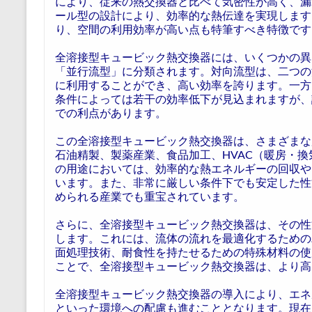
により、従来の熱交換器と比べて気密性が高く、漏
ール型の設計により、効率的な熱伝達を実現します
り、空間の利用効率が高い点も特筆すべき特徴です
全溶接型キュービック熱交換器には、いくつかの異
「並行流型」に分類されます。対向流型は、二つの
に利用することができ、高い効率を誇ります。一方
条件によっては若干の効率低下が見込まれますが、
での利点があります。
この全溶接型キュービック熱交換器は、さまざまな
石油精製、製薬産業、食品加工、HVAC（暖房・
の用途においては、効率的な熱エネルギーの回収や
います。また、非常に厳しい条件下でも安定した性
められる産業でも重宝されています。
さらに、全溶接型キュービック熱交換器は、その性
します。これには、流体の流れを最適化するための
面処理技術、耐食性を持たせるための特殊材料の使
ことで、全溶接型キュービック熱交換器は、より高
全溶接型キュービック熱交換器の導入により、エネ
といった環境への配慮も進むこととなります。現在