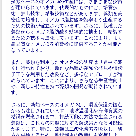
藻類ベースのオメガ-3の生産には、さまざまな技術
が用いられています。代表的なものには、培養技
術、抽出技術、精製技術などがあります。藻類を高
密度で培養し、オメガ-3脂肪酸を効率よく生産する
ための技術が確立されています。さらに、収穫した
藻類からオメガ-3脂肪酸を効率的に抽出し、精製す
るための技術も進化しています。これにより、より
高品質なオメガ-3を消費者に提供することが可能と
なっています。
また、藻類を利用したオメガ-3の研究は世界中で盛
んに行われており、新たな品種の藻類の発見や遺伝
子工学を利用した改良など、多様なアプローチが進
められています。これにより、さらなる生産性向上
や、新しい特性を持つ藻類の開発が期待されていま
す。
さらに、藻類ベースのオメガ-3は、環境保護の観点
からも注目されています。地球温暖化や海洋資源の
枯渇が懸念される中、持続可能な方法で生産される
藻類は、これらの問題に対する解決策となる可能性
があります。特に、藻類は二酸化炭素を吸収し、酸
素を供給するため、地球環境の改善にも寄与しま