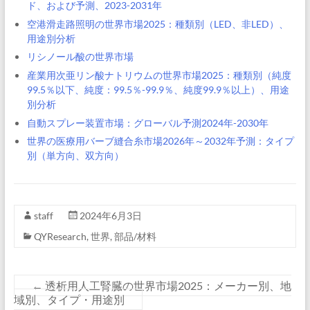
ド、および予測、2023-2031年
空港滑走路照明の世界市場2025：種類別（LED、非LED）、
用途別分析
リシノール酸の世界市場
産業用次亜リン酸ナトリウムの世界市場2025：種類別（純度
99.5％以下、純度：99.5％-99.9％、純度99.9％以上）、用途
別分析
自動スプレー装置市場：グローバル予測2024年-2030年
世界の医療用バーブ縫合糸市場2026年～2032年予測：タイプ
別（単方向、双方向）
staff
2024年6月3日
QYResearch
,
世界
,
部品/材料
←
透析用人工腎臓の世界市場2025：メーカー別、地
域別、タイプ・用途別