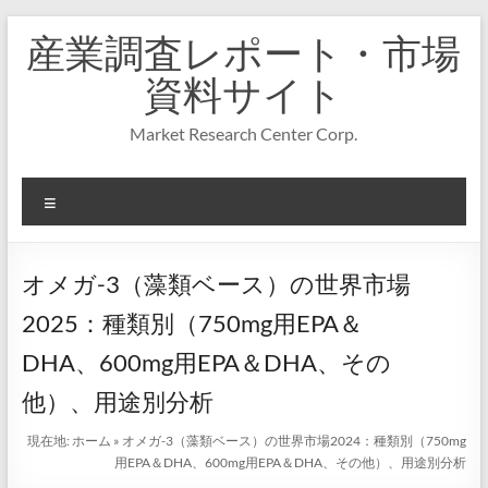
コ
産業調査レポート・市場
ン
テ
資料サイト
ン
ツ
Market Research Center Corp.
へ
ス
キ
メ
ッ
プ
ニ
ュ
ー
オメガ-3（藻類ベース）の世界市場
2025：種類別（750mg用EPA＆
DHA、600mg用EPA＆DHA、その
他）、用途別分析
現在地:
ホーム
»
オメガ-3（藻類ベース）の世界市場2024：種類別（750mg
用EPA＆DHA、600mg用EPA＆DHA、その他）、用途別分析