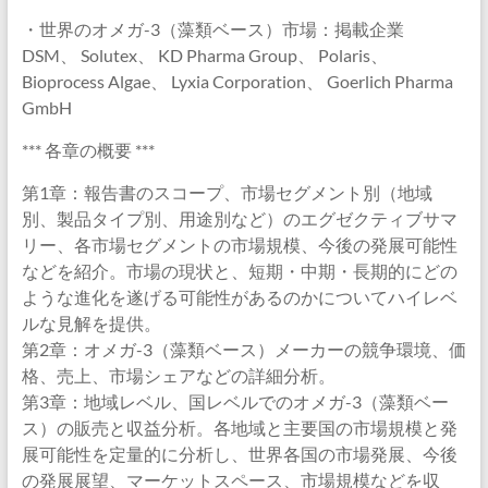
・世界のオメガ-3（藻類ベース）市場：掲載企業
DSM、 Solutex、 KD Pharma Group、 Polaris、
Bioprocess Algae、 Lyxia Corporation、 Goerlich Pharma
GmbH
*** 各章の概要 ***
第1章：報告書のスコープ、市場セグメント別（地域
別、製品タイプ別、用途別など）のエグゼクティブサマ
リー、各市場セグメントの市場規模、今後の発展可能性
などを紹介。市場の現状と、短期・中期・長期的にどの
ような進化を遂げる可能性があるのかについてハイレベ
ルな見解を提供。
第2章：オメガ-3（藻類ベース）メーカーの競争環境、価
格、売上、市場シェアなどの詳細分析。
第3章：地域レベル、国レベルでのオメガ-3（藻類ベー
ス）の販売と収益分析。各地域と主要国の市場規模と発
展可能性を定量的に分析し、世界各国の市場発展、今後
の発展展望、マーケットスペース、市場規模などを収