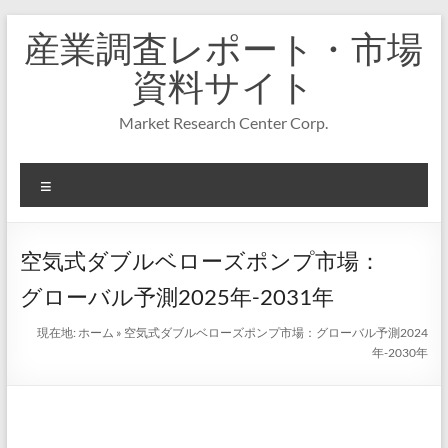
コ
産業調査レポート・市場
ン
テ
資料サイト
ン
ツ
Market Research Center Corp.
へ
ス
キ
メ
ッ
プ
ニ
ュ
ー
空気式ダブルベローズポンプ市場：
グローバル予測2025年-2031年
現在地:
ホーム
»
空気式ダブルベローズポンプ市場：グローバル予測2024
年-2030年