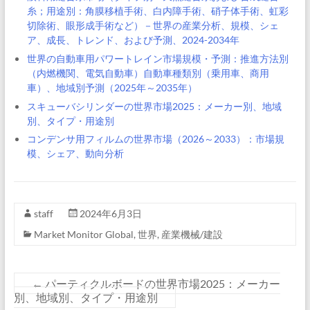
糸；用途別：角膜移植手術、白内障手術、硝子体手術、虹彩
切除術、眼形成手術など）－世界の産業分析、規模、シェ
ア、成長、トレンド、および予測、2024-2034年
世界の自動車用パワートレイン市場規模・予測：推進方法別
（内燃機関、電気自動車）自動車種類別（乗用車、商用
車）、地域別予測（2025年～2035年）
スキューバシリンダーの世界市場2025：メーカー別、地域
別、タイプ・用途別
コンデンサ用フィルムの世界市場（2026～2033）：市場規
模、シェア、動向分析
staff
2024年6月3日
Market Monitor Global
,
世界
,
産業機械/建設
←
パーティクルボードの世界市場2025：メーカー
別、地域別、タイプ・用途別