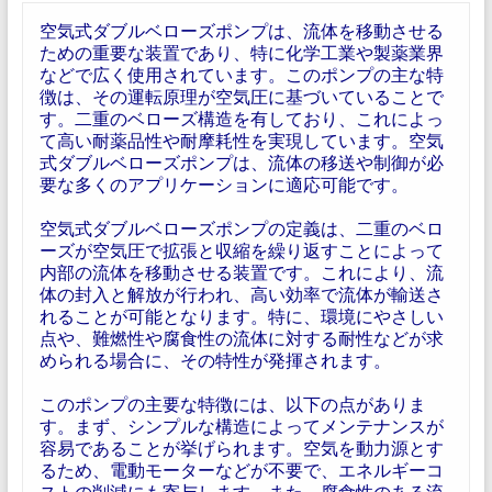
空気式ダブルベローズポンプは、流体を移動させる
ための重要な装置であり、特に化学工業や製薬業界
などで広く使用されています。このポンプの主な特
徴は、その運転原理が空気圧に基づいていることで
す。二重のベローズ構造を有しており、これによっ
て高い耐薬品性や耐摩耗性を実現しています。空気
式ダブルベローズポンプは、流体の移送や制御が必
要な多くのアプリケーションに適応可能です。
空気式ダブルベローズポンプの定義は、二重のベロ
ーズが空気圧で拡張と収縮を繰り返すことによって
内部の流体を移動させる装置です。これにより、流
体の封入と解放が行われ、高い効率で流体が輸送さ
れることが可能となります。特に、環境にやさしい
点や、難燃性や腐食性の流体に対する耐性などが求
められる場合に、その特性が発揮されます。
このポンプの主要な特徴には、以下の点がありま
す。まず、シンプルな構造によってメンテナンスが
容易であることが挙げられます。空気を動力源とす
るため、電動モーターなどが不要で、エネルギーコ
ストの削減にも寄与します。また、腐食性のある流