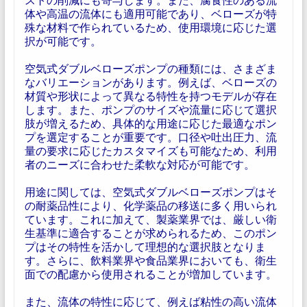
体や高温の流体にも適用可能であり、ベローズが特
殊な材料で作られているため、使用環境に応じた選
択が可能です。
空気式ダブルベローズポンプの種類には、さまざま
なバリエーションがあります。例えば、ベローズの
材質や形状によって異なる特性を持つモデルが存在
します。また、ポンプのサイズや流量に応じて選択
肢が増えるため、具体的な用途に応じた最適なポン
プを選定することが重要です。口径や吐出圧力、流
量の要求に応じたカスタマイズも可能なため、利用
者のニーズに合わせた柔軟な対応が可能です。
用途に関しては、空気式ダブルベローズポンプはそ
の耐薬品性により、化学薬品の移送に多く用いられ
ています。これに加えて、製薬業界では、厳しい衛
生基準に適合することが求められるため、このポン
プはその特性を活かして理想的な選択肢となりま
す。さらに、飲料業界や食品業界においても、衛生
面での配慮から使用されることが増加しています。
また、流体の特性に応じて、例えば粘性の高い流体