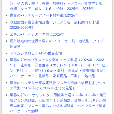
ン、その他；香り：有香、無香料）－グローバル業界分析、
規模、シェア、成長、動向、予測、2025年～2035年
世界のバッテリーアノード材料市場2026年
電動歯面研磨器市場規模・シェア分析 – 成長動向と予測
(2025-2030年)
エチルパラベンの世界市場2026年
屋外構造物の世界市場2025：メーカー別、地域別、タイプ・
用途別
ファムシクロビルAPIの世界市場
世界の70mmプラスチック製キャップ市場（2026年～2033
年）：素材別（高密度ポリエチレン（HDPE）、ポリプロピレ
ン（PP））、用途別（食品・飲料、医薬品・栄養補助食品、
パーソナルケア・化粧品、家庭用品、工業）、地域別
世界のバッテリー充放電試験システム市場の規模およびシェ
ア予測：2026年から2036年までの見通し
世界の低VOCポリウレタン用触媒市場2026年-2032年：第三
級アミン系触媒、反応性アミン系触媒、金属カルボキシル酸
塩系触媒、ブロック型および遅延型触媒、ハイブリッド触媒
パッケージの触媒