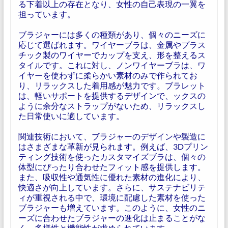
る下着以上の存在となり、女性の自己表現の一翼を
担っています。
ブラジャーには多くの種類があり、個々のニーズに
応じて選ばれます。ワイヤーブラは、金属やプラス
チック製のワイヤーでカップを支え、形を整えるス
タイルです。これに対し、ノンワイヤーブラは、ワ
イヤーを使わずに柔らかい素材のみで作られてお
り、リラックスした着用感が魅力です。ブラレット
は、軽いサポートを提供するデザインで、ックスの
ように余分なストラップがないため、リラックスし
た日常使いに適しています。
関連技術において、ブラジャーのデザインや製造に
はさまざまな革新が見られます。例えば、3Dプリン
ティング技術を使ったカスタマイズブラは、個々の
体型にぴったり合わせたフィット感を提供します。
また、吸収性や通気性に優れた素材の進化により、
快適さが向上しています。さらに、サステナビリテ
ィが重視される中で、環境に配慮した素材を使った
ブラジャーも増えています。このように、女性のニ
ーズに合わせたブラジャーの進化は止まることがな
く、多様性と機能性が求められています。