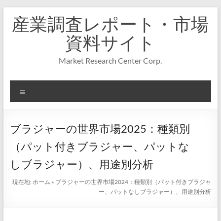
コ
産業調査レポート・市場
ン
テ
資料サイト
ン
ツ
Market Research Center Corp.
へ
ス
キ
メ
ッ
プ
ニ
ュ
ー
ブラジャーの世界市場2025：種類別
（パット付きブラジャー、パットな
しブラジャー）、用途別分析
現在地:
ホーム
»
ブラジャーの世界市場2024：種類別（パット付きブラジャ
ー、パットなしブラジャー）、用途別分析