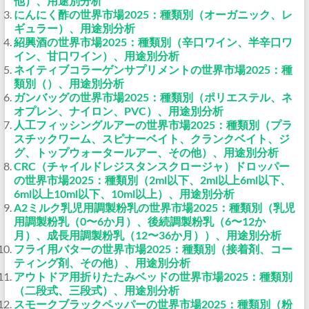
他）、用途別分析
にんにく酢の世界市場2025：種類別（オーガニック、レ
ギュラー）、用途別分析
紹興酒の世界市場2025：種類別（辛口ワイン、半辛口ワ
イン、甘口ワイン）、用途別分析
ネイティブコラーゲンサプリメントの世界市場2025：種
類別（）、用途別分析
ガンバッグの世界市場2025：種類別（ポリエステル、ネ
オプレン、ナイロン、PVC）、用途別分析
人工フィッシングルアーの世界市場2025：種類別（プラ
スチックワーム、スピナーベイト、クランクベイト、ジ
グ、トップウォータールアー、その他）、用途別分析
CRC（チャイルドレジスタンスクロージャ）ドロッパー
の世界市場2025：種類別（2ml以下、2ml以上6ml以下、
6ml以上10ml以下、10ml以上）、用途別分析
A2ミルク乳児用調製粉乳の世界市場2025：種類別（乳児
用調製粉乳（0〜6か月）、後続調製粉乳（6〜12か
月）、成長用調製粉乳（12〜36か月））、用途別分析
フライ用バターの世界市場2025：種類別（接着剤、コー
ティング剤、その他）、用途別分析
アウトドア用折りたたみベッドの世界市場2025：種類別
（二段式、三段式）、用途別分析
スモークブラックペッパーの世界市場2025：種類別（粉