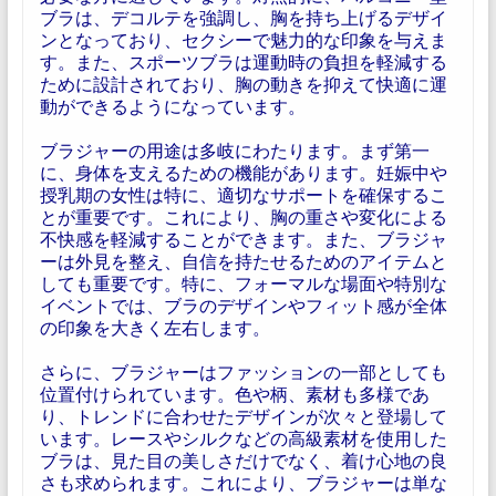
ブラは、デコルテを強調し、胸を持ち上げるデザイ
ンとなっており、セクシーで魅力的な印象を与えま
す。また、スポーツブラは運動時の負担を軽減する
ために設計されており、胸の動きを抑えて快適に運
動ができるようになっています。
ブラジャーの用途は多岐にわたります。まず第一
に、身体を支えるための機能があります。妊娠中や
授乳期の女性は特に、適切なサポートを確保するこ
とが重要です。これにより、胸の重さや変化による
不快感を軽減することができます。また、ブラジャ
ーは外見を整え、自信を持たせるためのアイテムと
しても重要です。特に、フォーマルな場面や特別な
イベントでは、ブラのデザインやフィット感が全体
の印象を大きく左右します。
さらに、ブラジャーはファッションの一部としても
位置付けられています。色や柄、素材も多様であ
り、トレンドに合わせたデザインが次々と登場して
います。レースやシルクなどの高級素材を使用した
ブラは、見た目の美しさだけでなく、着け心地の良
さも求められます。これにより、ブラジャーは単な