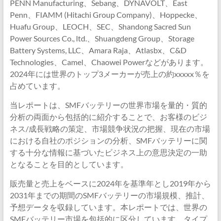
PENN Manufacturing、Sebang、DYNAVOLT、East
Penn、FIAMM (Hitachi Group Company)、Hoppecke、
Huafu Group、LEOCH、SEC、Shandong Sacred Sun
Power Sources Co., ltd.、Shuangdeng Group、Storage
Battery Systems, LLC、Amara Raja、Atlasbx、C&D
Technologies、Camel、Chaowei Powerなどがあります。
2024年には世界のトップ3メーカーが売上の約xxxxx％を
占めています。
当レポートは、SMFバッテリーの世界市場を量的・質的
分析の両面から包括的に紹介することで、お客様のビジ
ネス/成長戦略の策定、市場競争状況の把握、現在の市場
における自社のポジションの分析、SMFバッテリーに関
する十分な情報に基づいたビジネス上の意思決定の一助
となることを目的としています。
販売量と売上をベースに2024年を基準年とし2019年から
2031年までの期間のSMFバッテリーの市場規模、推計、
予想データを収録しています。本レポートでは、世界の
SMFバッテリー市場を包括的に区分しています。タイプ