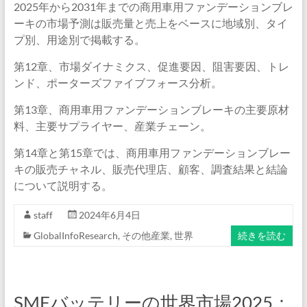
2025年から2031年までの商用車用ファンデーションブレ
ーキの市場予測は販売量と売上をベースに地域別、タイ
プ別、用途別で掲載する。
第12章、市場ダイナミクス、促進要因、阻害要因、トレ
ンド、ポーターズファイブフォース分析。
第13章、商用車用ファンデーションブレーキの主要原材
料、主要サプライヤー、産業チェーン。
第14章と第15章では、商用車用ファンデーションブレー
キの販売チャネル、販売代理店、顧客、調査結果と結論
について説明する。
staff
2024年6月4日
GlobalInfoResearch
,
その他産業
,
世界
続きを読む
SMFバッテリーの世界市場2025：