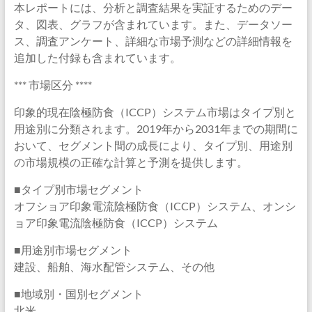
本レポートには、分析と調査結果を実証するためのデー
タ、図表、グラフが含まれています。また、データソー
ス、調査アンケート、詳細な市場予測などの詳細情報を
追加した付録も含まれています。
*** 市場区分 ****
印象的現在陰極防食（ICCP）システム市場はタイプ別と
用途別に分類されます。2019年から2031年までの期間に
おいて、セグメント間の成長により、タイプ別、用途別
の市場規模の正確な計算と予測を提供します。
■タイプ別市場セグメント
オフショア印象電流陰極防食（ICCP）システム、オンシ
ョア印象電流陰極防食（ICCP）システム
■用途別市場セグメント
建設、船舶、海水配管システム、その他
■地域別・国別セグメント
北米