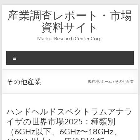
コ
産業調査レポート・市場
ン
テ
資料サイト
ン
ツ
Market Research Center Corp.
へ
ス
キ
メ
ッ
プ
ニ
ュ
ー
その他産業
現在地:
ホーム
»
その他産業
ハンドヘルドスペクトラムアナラ
イザの世界市場2025：種類別
（6GHz以下、6GHz〜18GHz、